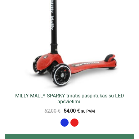
MILLY MALLY SPARKY triratis paspirtukas su LED
apšvietimu
62,00
€
54,00
€
su PVM