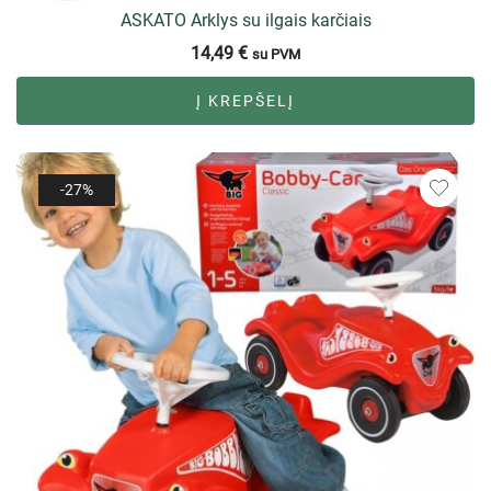
ASKATO Arklys su ilgais karčiais
14,49
€
su PVM
Į KREPŠELĮ
-27%