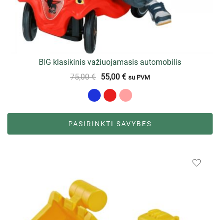
BIG klasikinis važiuojamasis automobilis
75,00
€
55,00
€
su PVM
PASIRINKTI SAVYBES