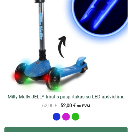
Milly Mally JELLY triratis paspirtukas su LED apšvietimu
62,00
€
52,00
€
su PVM