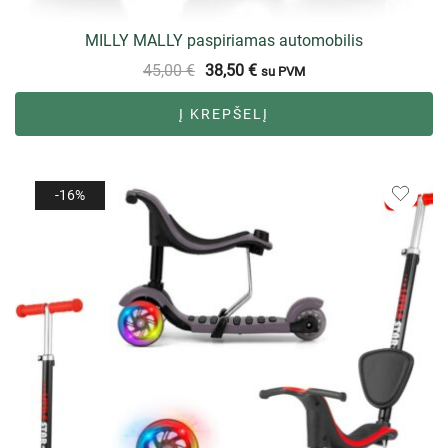
MILLY MALLY paspiriamas automobilis
45,00
€
38,50
€
su PVM
Į KREPŠELĮ
-16%