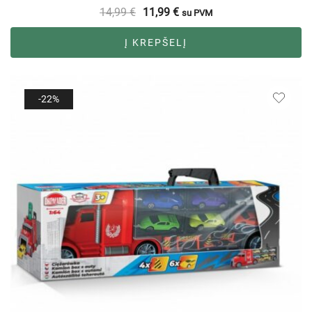
14,99
€
11,99
€
su PVM
Į KREPŠELĮ
-22%