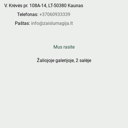
V. Krėvės pr. 108A-14, LT-50380 Kaunas
Telefonas:
+37060933339
Paštas:
info@zaislumagija.lt
Mus rasite
Žaliojoje galerijoje, 2 salėje