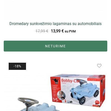
Dromedary sunkvežimio lagaminas su automobiliais
17,99
€
13,99
€
su PVM
NETURIME
-18%