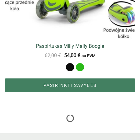
Paspirtukas Milly Mally Boogie
62,00
€
54,00
€
su PVM
PASIRINKTI SAVYBES