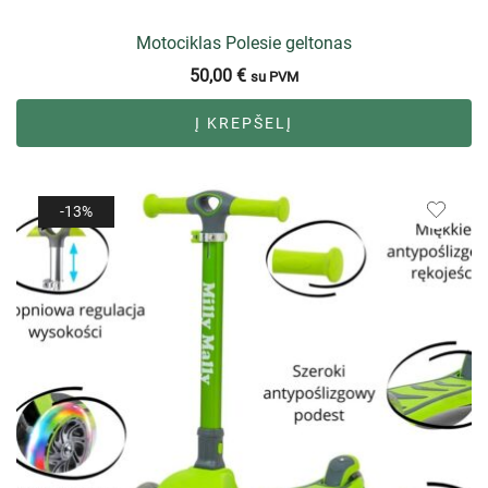
Motociklas Polesie geltonas
50,00
€
su PVM
Į KREPŠELĮ
-13%