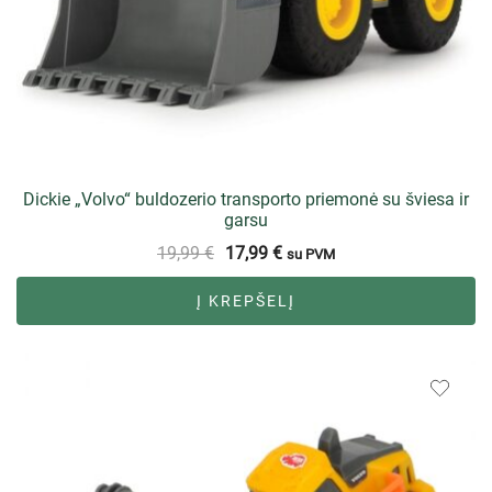
Dickie „Volvo“ buldozerio transporto priemonė su šviesa ir
garsu
19,99
€
17,99
€
su PVM
Į KREPŠELĮ