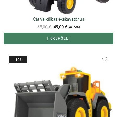
Cat vaikiškas ekskavatorius
65,00
€
49,00
€
su PVM
Į KREPŠELĮ
-10%