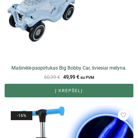
Mašinėlė-paspirtukas Big Bobby Car, šviesiai mėlyna.
60,99
€
49,99
€
su PVM
Į KREPŠELĮ
-16%