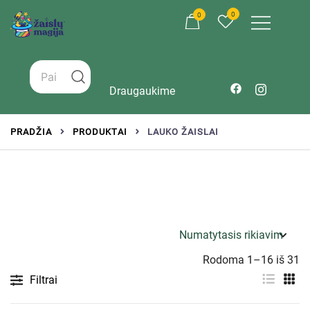
0
0
Žaislai tinkantys įvairaus amžiaus vaikams
Zaislumagija.lt – žaislų parduotuvė vaikams
Draugaukime
PRADŽIA
PRODUKTAI
LAUKO ŽAISLAI
Rodoma 1–16 iš 31
Filtrai