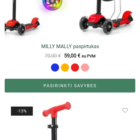
MILLY MALLY paspirtukas
70,00
€
59,00
€
su PVM
PASIRINKTI SAVYBES
-13%