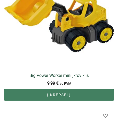
Big Power Worker mini įkroviklis
9,99
€
su PVM
Į KREPŠELĮ