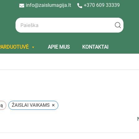
info@zaislumagija.lt
+370 609 33339
PARDUOTUVĖ
APIE MUS
KONTAKTAI
×
ką
ŽAISLAI VAIKAMS