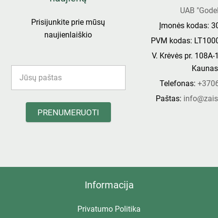
UAB "Godel
Prisijunkite prie mūsų
Įmonės kodas: 
naujienlaiškio
PVM kodas: LT100
V. Krėvės pr. 108A-
Kauna
Telefonas:
+370
Paštas:
info@zais
PRENUMERUOTI
Informacija
Privatumo Politika