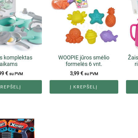
ės komplektas
WOOPIE jūros smėlio
Žais
aikams
formelės 6 vnt.
r
99
€
3,99
€
su PVM
su PVM
KREPŠELĮ
Į KREPŠELĮ