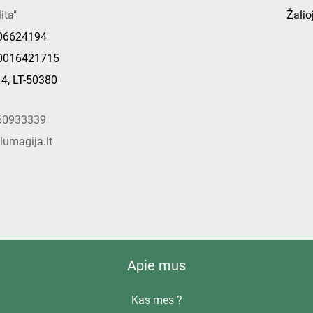
ita"
Žalioj
306624194
0016421715
14, LT-50380
s
60933339
lumagija.lt
Apie mus
Kas mes ?