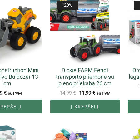
-20%
nstruction Mini
Dickie FARM Fendt
Dr
lvo Buldozer 13
transporto priemonė su
laga
cm
pieno priekaba 26 cm
99
€
14,99
€
11,99
€
su PVM
su PVM
KREPŠELĮ
Į KREPŠELĮ