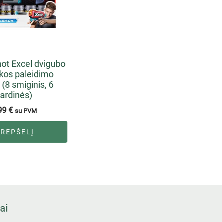
ot Excel dvigubo
kos paleidimo
 (8 smiginis, 6
ardinės)
99
€
su PVM
KREPŠELĮ
ai