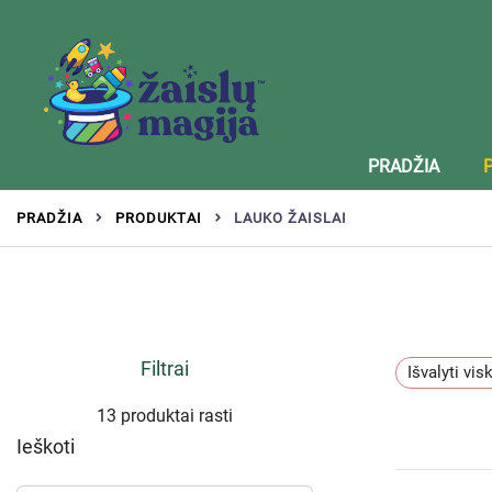
Žaislai tinkantys įvairaus amžiaus vaikams
Zaislumagija.lt – žaislų parduotuvė vaikams
PRADŽIA
PRADŽIA
PRODUKTAI
LAUKO ŽAISLAI
Filtrai
Išvalyti vis
13 produktai rasti
Ieškoti