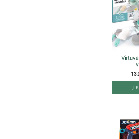
Virtuv
v
13,
Į 