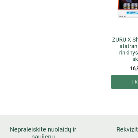
ZURU X-Sh
atatran
rinkinys
sk
16,
Į 
Nepraleiskite nuolaidų ir
Rekvizit
naujienų