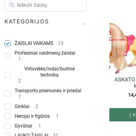
KATEGORIJOS
ŽAISLAI VAIKAMS
13
Profesiniai vaidmenų žaislai
1
Virtuvėlės/indai/buitinė
technika
ASKATO A
2
Transporto priemonės ir priedai
14,
7
Ginklai
2
Į 
Herojai ir figūros
1
Gyvūnai
1
LAUKO ŽAISLAI
31