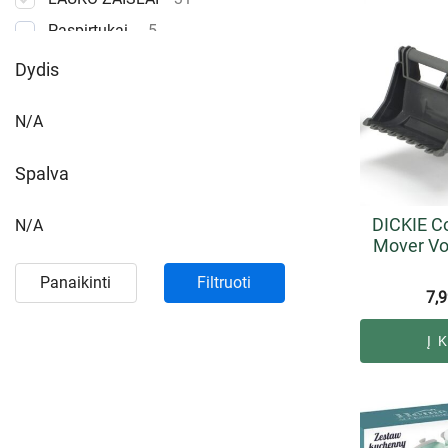
Paspirtukai
5
Paspiriamos mašinėlės
11
Dydis
Smėlio/vandens prekės
3
N/A
Spalva
DICKIE Co
N/A
Mover Vo
Panaikinti
Filtruoti
7,
Į 