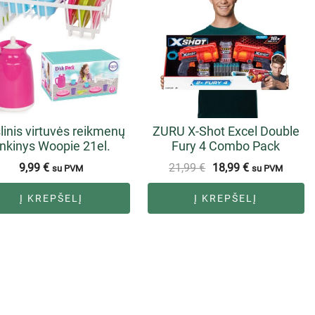
linis virtuvės reikmenų
ZURU X-Shot Excel Double
inkinys Woopie 21el.
Fury 4 Combo Pack
9,99
€
21,99
€
18,99
€
su PVM
su PVM
Į KREPŠELĮ
Į KREPŠELĮ