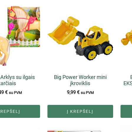
rklys su ilgais
Big Power Worker mini
karčiais
įkroviklis
EKS
49
€
9,99
€
su PVM
su PVM
KREPŠELĮ
Į KREPŠELĮ