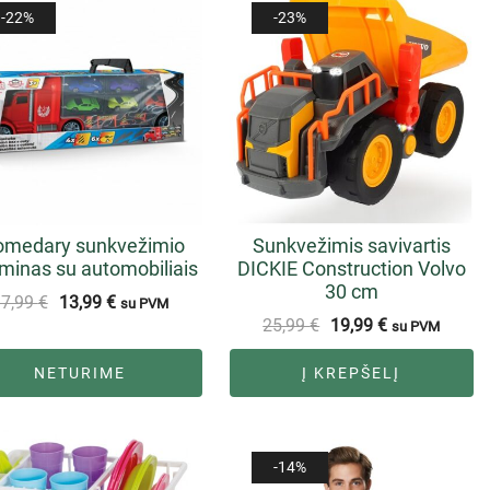
-22%
-23%
omedary sunkvežimio
Sunkvežimis savivartis
minas su automobiliais
DICKIE Construction Volvo
30 cm
17,99
€
13,99
€
su PVM
25,99
€
19,99
€
su PVM
NETURIME
Į KREPŠELĮ
-14%