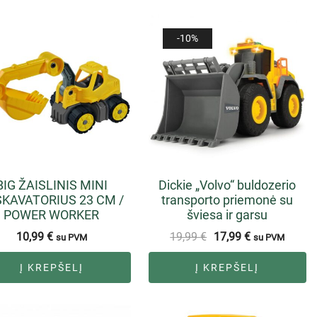
-10%
BIG ŽAISLINIS MINI
Dickie „Volvo“ buldozerio
KAVATORIUS 23 CM /
transporto priemonė su
POWER WORKER
šviesa ir garsu
10,99
€
19,99
€
17,99
€
su PVM
su PVM
Į KREPŠELĮ
Į KREPŠELĮ