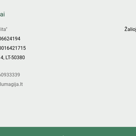
ai
ita"
Žalioj
306624194
0016421715
14, LT-50380
s
60933339
lumagija.lt