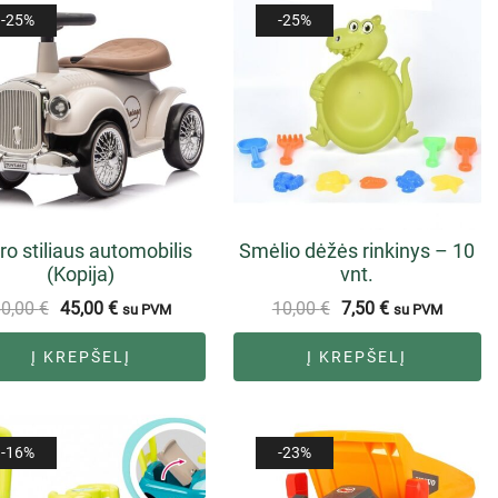
-25%
-25%
ro stiliaus automobilis
Smėlio dėžės rinkinys – 10
(Kopija)
vnt.
60,00
€
45,00
€
10,00
€
7,50
€
su PVM
su PVM
Į KREPŠELĮ
Į KREPŠELĮ
-16%
-23%