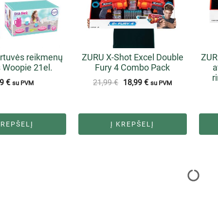
virtuvės reikmenų
ZURU X-Shot Excel Double
ZURU
s Woopie 21el.
Fury 4 Combo Pack
a
r
99
€
21,99
€
18,99
€
su PVM
su PVM
KREPŠELĮ
Į KREPŠELĮ