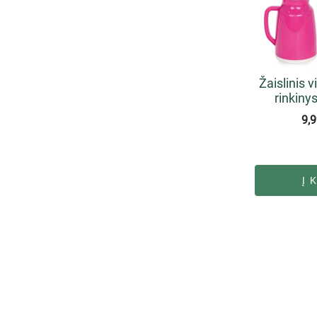
Žaislinis 
rinkiny
9,
Į 