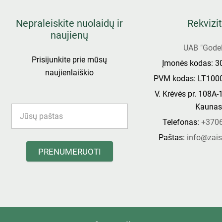
Nepraleiskite nuolaidų ir
Rekvizit
naujienų
UAB "Godel
Prisijunkite prie mūsų
Įmonės kodas: 
naujienlaiškio
PVM kodas: LT100
V. Krėvės pr. 108A-
Kauna
Telefonas:
+370
Paštas:
info@zais
PRENUMERUOTI