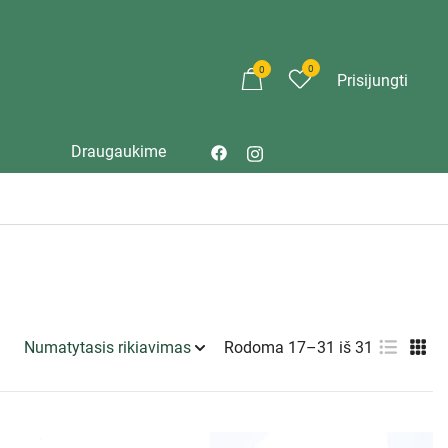
0
0
Prisijungti
Draugaukime
Rodoma 17–31 iš 31