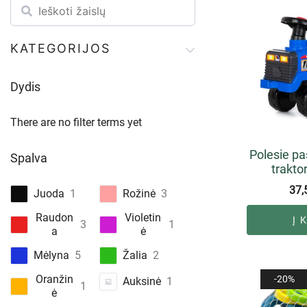
KATEGORIJOS
Dydis
There are no filter terms yet
Polesie pa
Spalva
trakto
37,
Juoda
1
Rožinė
3
Raudon
Violetin
Į 
3
1
a
ė
Mėlyna
5
Žalia
2
Oranžin
-20%
Auksinė
1
1
ė