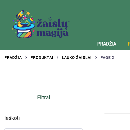
Žaislai tinkantys įvairaus amžiaus vaikams
Zaislumagija.lt – žaislų parduotuvė vaikams
PRADŽIA
PRADŽIA
PRODUKTAI
LAUKO ŽAISLAI
PAGE 2
Filtrai
Ieškoti