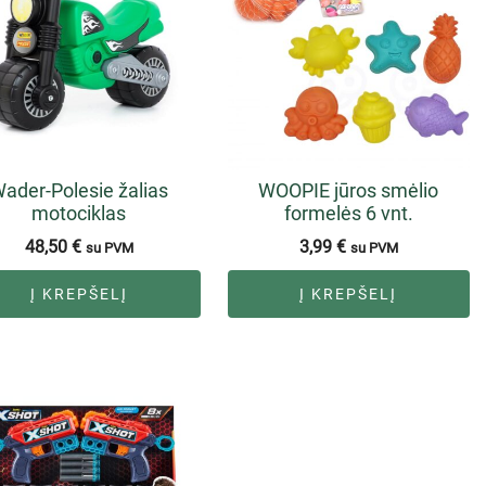
ader-Polesie žalias
WOOPIE jūros smėlio
motociklas
formelės 6 vnt.
48,50
€
3,99
€
su PVM
su PVM
Į KREPŠELĮ
Į KREPŠELĮ