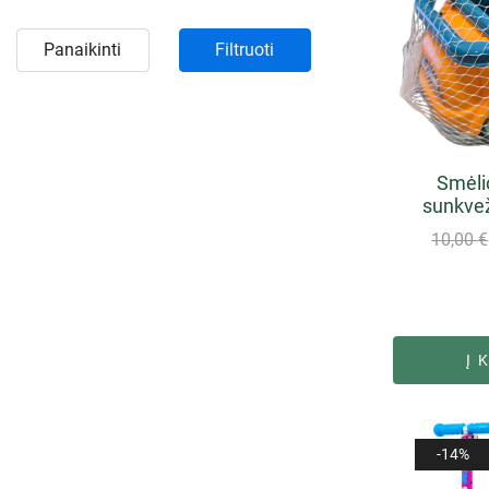
Panaikinti
Filtruoti
Smėlio
sunkve
10,00
€
Į 
-14%