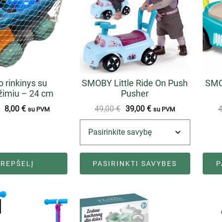
 rinkinys su
SMOBY Little Ride On Push
SMOB
žimiu – 24 cm
Pusher
8,00
€
49,00
€
39,00
€
su PVM
su PVM
KREPŠELĮ
PASIRINKTI SAVYBES
P