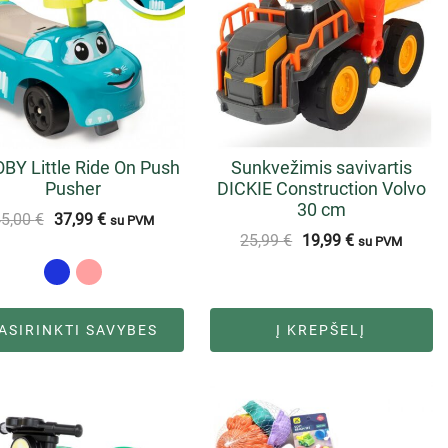
Y Little Ride On Push
Sunkvežimis savivartis
Pusher
DICKIE Construction Volvo
30 cm
45,00
€
37,99
€
su PVM
25,99
€
19,99
€
su PVM
ASIRINKTI SAVYBES
Į KREPŠELĮ