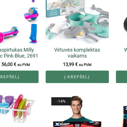
paspirtukas Milly
Virtuvės komplektas
W
c Pink-Blue, 2691
vaikams
56,00
€
13,99
€
su PVM
su PVM
KREPŠELĮ
Į KREPŠELĮ
-14%