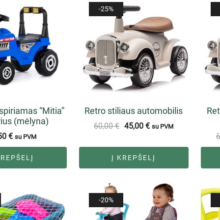
-25%
spiriamas “Mitia”
Retro stiliaus automobilis
Ret
rius (mėlyna)
60,00
€
45,00
€
su PVM
50
€
su PVM
KREPŠELĮ
Į KREPŠELĮ
-20%