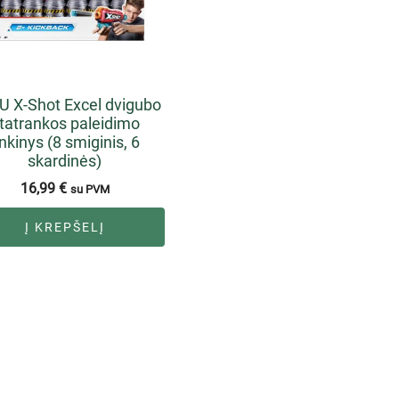
 X-Shot Excel dvigubo
tatrankos paleidimo
inkinys (8 smiginis, 6
skardinės)
16,99
€
su PVM
Į KREPŠELĮ