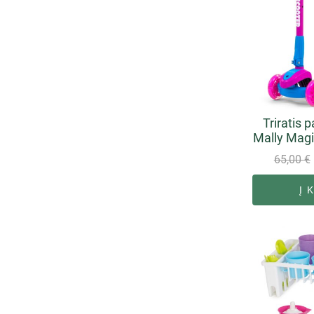
Triratis 
Mally Magi
65,00
€
Į 