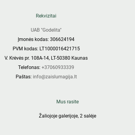
Rekvizitai
UAB "Godelita"
Įmonės kodas: 306624194
PVM kodas: LT1000016421715
V. Krėvės pr. 108A-14, LT-50380 Kaunas
Telefonas:
+37060933339
Paštas:
info@zaislumagija.lt
Mus rasite
Žaliojoje galerijoje, 2 salėje