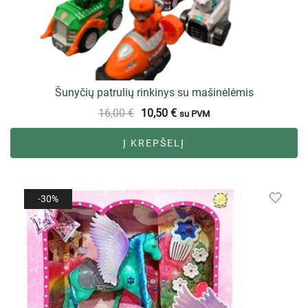
Šunyčių patrulių rinkinys su mašinėlėmis
16,00
€
10,50
€
su PVM
Į KREPŠELĮ
-30%