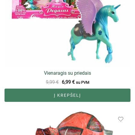
Vienaragis su priedais
9,99
€
6,99
€
su PVM
Į KREPŠELĮ