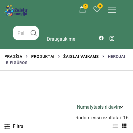
0
0
Žaislai tinkantys įvairaus amžiaus vaikams
Zaislumagija.lt – žaislų parduotuvė vaikams
Draugaukime
PRADŽIA
PRODUKTAI
ŽAISLAI VAIKAMS
HEROJAI
IR FIGŪROS
Rodomi visi rezultatai: 16
Filtrai