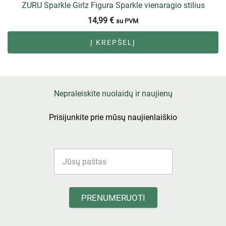
ZURU Sparkle Girlz Figura Sparkle vienaragio stilius
14,99
€
su PVM
Į KREPŠELĮ
Nepraleiskite nuolaidų ir naujienų
Prisijunkite prie mūsų naujienlaiškio
PRENUMERUOTI