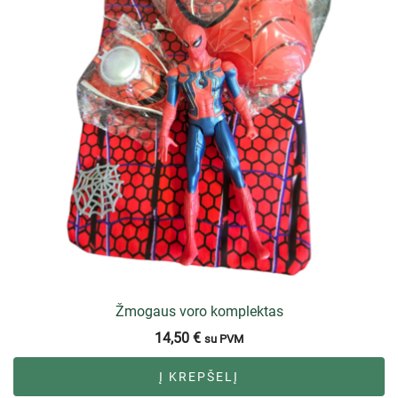
Žmogaus voro komplektas
14,50
€
su PVM
Į KREPŠELĮ