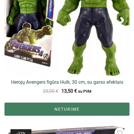
Herojų Avengers figūra Hulk, 30 cm, su garso efektais
20,00
€
13,50
€
su PVM
NETURIME
-33%