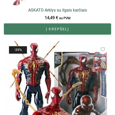
ASKATO Arklys su ilgais karčiais
14,49
€
su PVM
Į KREPŠELĮ
-39%