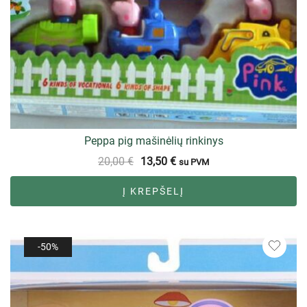
Peppa pig mašinėlių rinkinys
20,00
€
13,50
€
su PVM
Į KREPŠELĮ
-50%