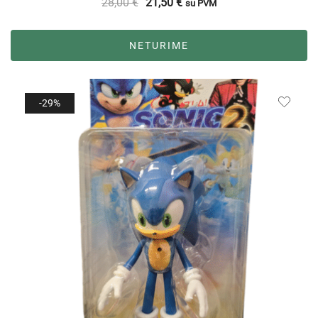
28,00
€
21,50
€
su PVM
NETURIME
-29%