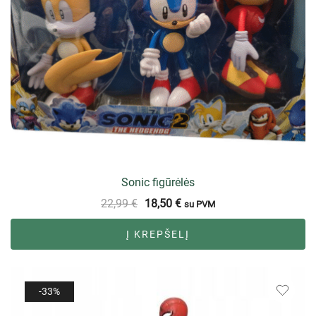
Sonic figūrėlės
22,99
€
18,50
€
su PVM
Į KREPŠELĮ
-33%