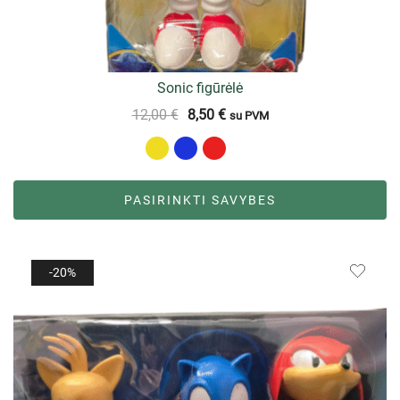
Sonic figūrėlė
12,00
€
8,50
€
su PVM
PASIRINKTI SAVYBES
-20%