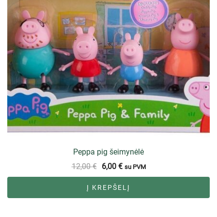
Peppa pig šeimynėlė
12,00
€
6,00
€
su PVM
Į KREPŠELĮ