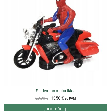
Spiderman motociklas
20,00
€
13,50
€
su PVM
Į KREPŠELĮ