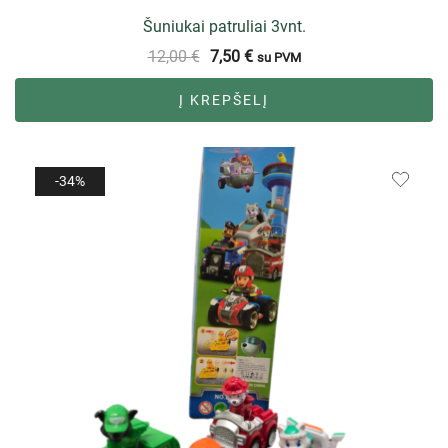
Šuniukai patruliai 3vnt.
12,00
€
7,50
€
su PVM
Į KREPŠELĮ
-34%