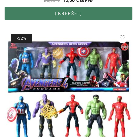
20,00
€
13,50
€
su PVM
Į KREPŠELĮ
-32%