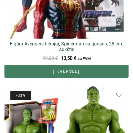
Figūra Avengers herojai, Spiderman su garsais, 28 cm.
aukštis
22,00
€
13,50
€
su PVM
Į KREPŠELĮ
-33%