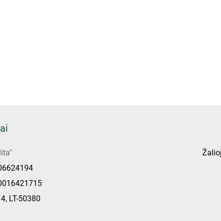
ai
ita"
Žalioj
306624194
0016421715
14, LT-50380
s