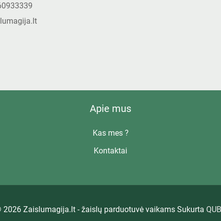
60933339
lumagija.lt
Apie mus
Kas mes ?
Kontaktai
 2026 Zaislumagija.lt - žaislų parduotuvė vaikams Sukurta
QUB