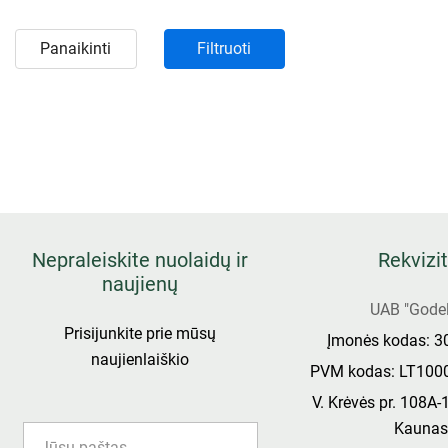
Panaikinti
Filtruoti
Nepraleiskite nuolaidų ir
Rekvizit
naujienų
UAB "Godel
Prisijunkite prie mūsų
Įmonės kodas: 
naujienlaiškio
PVM kodas: LT100
V. Krėvės pr. 108A-
Kauna