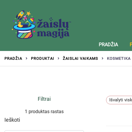
Žaislai tinkantys įvairaus amžiaus vaikams
Zaislumagija.lt – žaislų parduotuvė vaikams
PRADŽIA
PRADŽIA
PRODUKTAI
ŽAISLAI VAIKAMS
KOSMETIKA 
Filtrai
Išvalyti vis
1 produktas rastas
Ieškoti