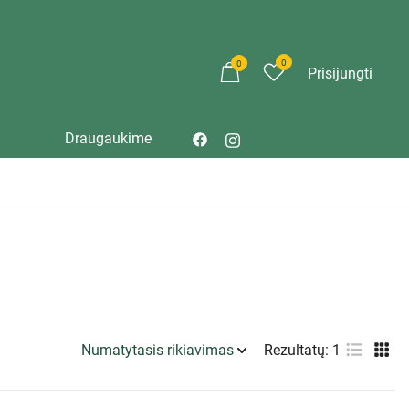
0
0
Prisijungti
Draugaukime
Rezultatų: 1