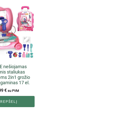
 nešiojamas
inis staliukas
ms 2in1 grožio
agaminas 17 el.
99
€
su PVM
KREPŠELĮ