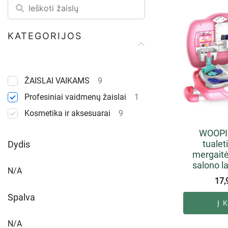
KATEGORIJOS
ŽAISLAI VAIKAMS
9
Profesiniai vaidmenų žaislai
1
Kosmetika ir aksesuarai
9
WOOPIE
tualet
Dydis
mergaitė
salono l
N/A
17,
Spalva
Į 
N/A