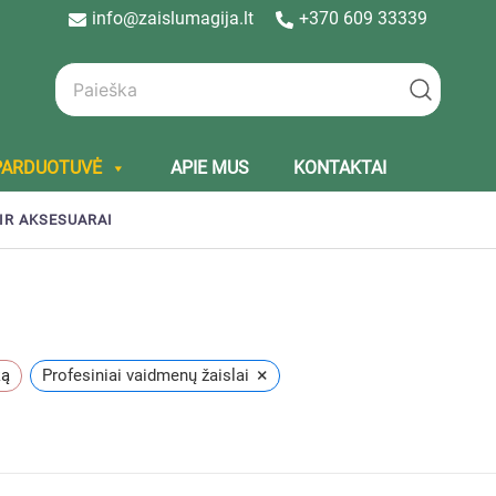
info@zaislumagija.lt
+370 609 33339
PARDUOTUVĖ
APIE MUS
KONTAKTAI
IR AKSESUARAI
×
ką
Profesiniai vaidmenų žaislai