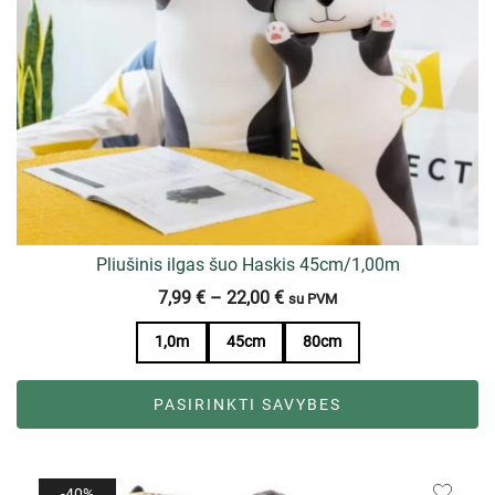
Pliušinis ilgas šuo Haskis 45cm/1,00m
7,99
€
–
22,00
€
su PVM
1,0m
45cm
80cm
PASIRINKTI SAVYBES
-40%