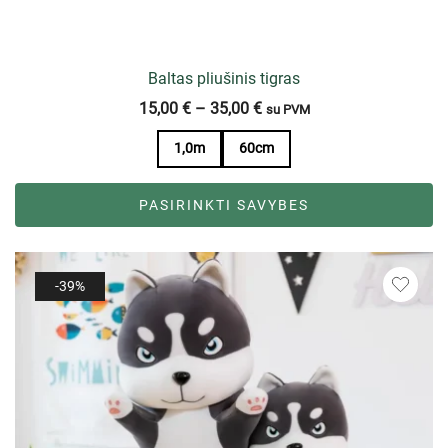
Baltas pliušinis tigras
15,00
€
–
35,00
€
su PVM
1,0m
60cm
PASIRINKTI SAVYBES
-39%