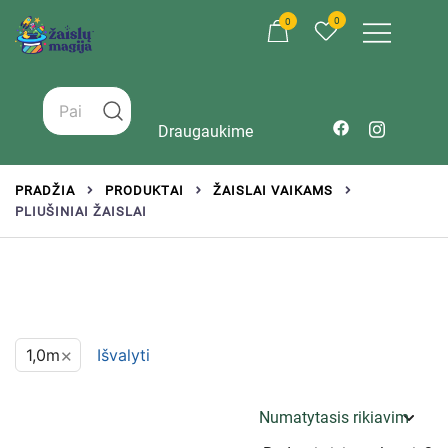
0
0
Žaislai tinkantys įvairaus amžiaus vaikams
Zaislumagija.lt – žaislų parduotuvė vaikams
Draugaukime
PRADŽIA
PRODUKTAI
ŽAISLAI VAIKAMS
PLIUŠINIAI ŽAISLAI
×
1,0m
Išvalyti