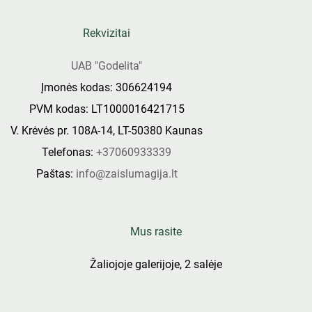
Rekvizitai
UAB "Godelita"
Įmonės kodas: 306624194
PVM kodas: LT1000016421715
V. Krėvės pr. 108A-14, LT-50380 Kaunas
Telefonas:
+37060933339
Paštas:
info@zaislumagija.lt
Mus rasite
Žaliojoje galerijoje, 2 salėje