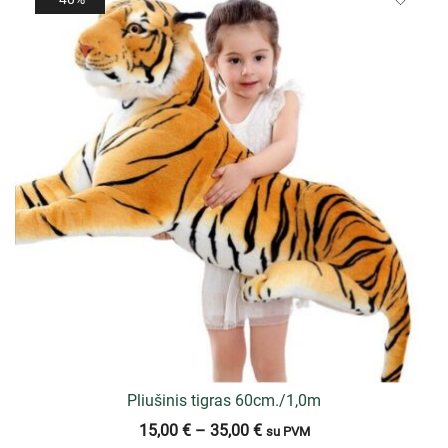
Pliušinis tigras 60cm./1,0m
15,00
€
–
35,00
€
su PVM