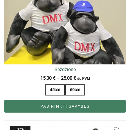
Beždžionė
15,00
€
–
25,00
€
su PVM
45cm
60cm
PASIRINKTI SAVYBES
-37%