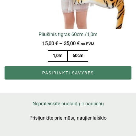
Pliušinis tigras 60cm./1,0m
15,00
€
–
35,00
€
su PVM
1,0m
60cm
PASIRINKTI SAVYBES
Nepraleiskite nuolaidų ir naujienų
Prisijunkite prie mūsų naujienlaiškio