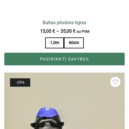
Baltas pliušinis tigras
15,00
€
–
35,00
€
su PVM
1,0m
60cm
PASIRINKTI SAVYBES
-29%