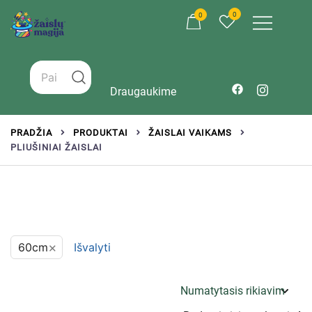
0
0
Žaislai tinkantys įvairaus amžiaus vaikams
Zaislumagija.lt – žaislų parduotuvė vaikams
Draugaukime
PRADŽIA
PRODUKTAI
ŽAISLAI VAIKAMS
PLIUŠINIAI ŽAISLAI
×
60cm
Išvalyti