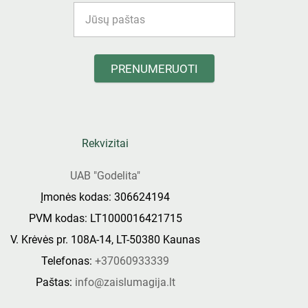
PRENUMERUOTI
Rekvizitai
UAB "Godelita"
Įmonės kodas: 306624194
PVM kodas: LT1000016421715
V. Krėvės pr. 108A-14, LT-50380 Kaunas
Telefonas:
+37060933339
Paštas:
info@zaislumagija.lt