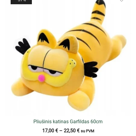
Pliušinis katinas Garfildas 60cm
17,00
€
–
22,50
€
su PVM