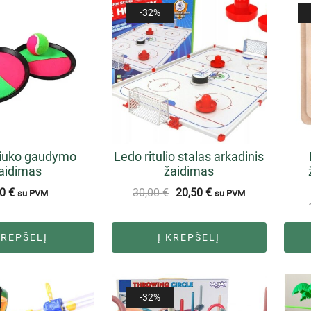
-32%
iuko gaudymo
Ledo ritulio stalas arkadinis
aidimas
žaidimas
50
€
30,00
€
20,50
€
su PVM
su PVM
KREPŠELĮ
Į KREPŠELĮ
-32%