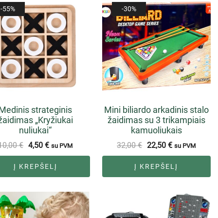
-55%
-30%
Medinis strateginis
Mini biliardo arkadinis stalo
žaidimas „Kryžiukai
žaidimas su 3 trikampiais
nuliukai“
kamuoliukais
10,00
€
4,50
€
32,00
€
22,50
€
su PVM
su PVM
Į KREPŠELĮ
Į KREPŠELĮ