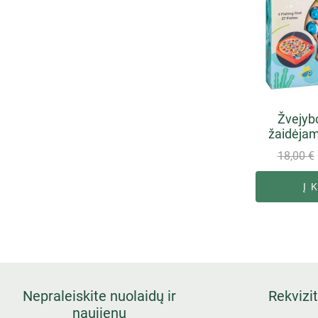
Žvejyb
žaidėjam
18,00
€
Į 
Nepraleiskite nuolaidų ir
Rekvizit
naujienų