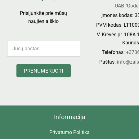
UAB "Godel
Prisijunkite prie mūsų
Įmonės kodas: 
naujienlaiškio
PVM kodas: LT100
V. Krėvės pr. 108A-
Kauna
Telefonas:
+370
Paštas:
info@zais
PRENUMERUOTI
Informacija
Privatumo Politika