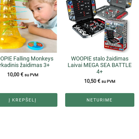
OPIE Falling Monkeys
WOOPIE stalo žaidimas
rkadinis žaidimas 3+
Laivai MEGA SEA BATTLE
4+
10,00
€
su PVM
10,50
€
su PVM
Į KREPŠELĮ
NETURIME