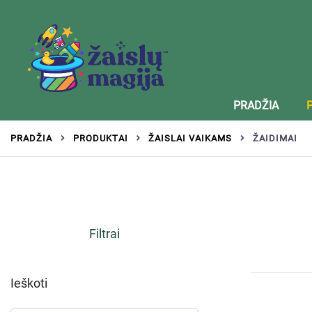
Žaislai tinkantys įvairaus amžiaus vaikams
Zaislumagija.lt – žaislų parduotuvė vaikams
PRADŽIA
PRADŽIA
PRODUKTAI
ŽAISLAI VAIKAMS
ŽAIDIMAI
Filtrai
Ieškoti