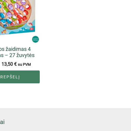
os žaidimas 4
s – 27 žuvytės
13,50
€
su PVM
KREPŠELĮ
ai