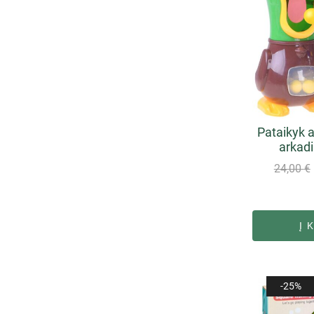
Pataikyk 
arkadi
24,00
€
Į 
-25%