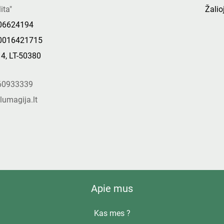
ita"
Žalioj
306624194
0016421715
14, LT-50380
s
60933339
lumagija.lt
Apie mus
Kas mes ?