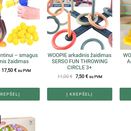
antinui – smagus
WOOPIE arkadinis žaidimas
WO
nis žaidimas
SERSO FUN THROWING
A
CIRCLE 3+
17,50
€
su PVM
11,00
€
7,50
€
su PVM
KREPŠELĮ
Į KREPŠELĮ