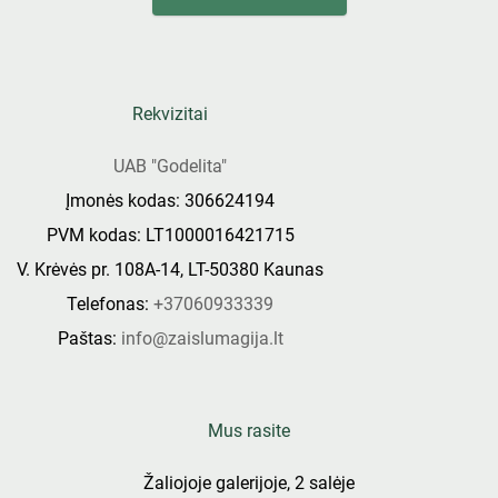
Rekvizitai
UAB "Godelita"
Įmonės kodas: 306624194
PVM kodas: LT1000016421715
V. Krėvės pr. 108A-14, LT-50380 Kaunas
Telefonas:
+37060933339
Paštas:
info@zaislumagija.lt
Mus rasite
Žaliojoje galerijoje, 2 salėje