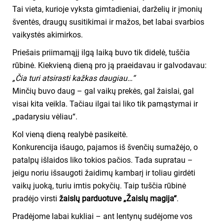
Tai vieta, kurioje vyksta gimtadieniai, darželių ir įmonių
šventės, draugų susitikimai ir mažos, bet labai svarbios
vaikystės akimirkos.
Priešais priimamąjį ilgą laiką buvo tik didelė, tuščia
rūbinė. Kiekvieną dieną pro ją praeidavau ir galvodavau:
„Čia turi atsirasti kažkas daugiau…“
Minčių buvo daug – gal vaikų prekės, gal žaislai, gal
visai kita veikla. Tačiau ilgai tai liko tik pamąstymai ir
„padarysiu vėliau“.
Kol vieną dieną realybė pasikeitė.
Konkurencija išaugo, pajamos iš švenčių sumažėjo, o
patalpų išlaidos liko tokios pačios. Tada supratau –
jeigu noriu išsaugoti žaidimų kambarį ir toliau girdėti
vaikų juoką, turiu imtis pokyčių. Taip tuščia rūbinė
pradėjo virsti
žaislų parduotuve „Žaislų magija“
.
Pradėjome labai kukliai – ant lentynų sudėjome vos