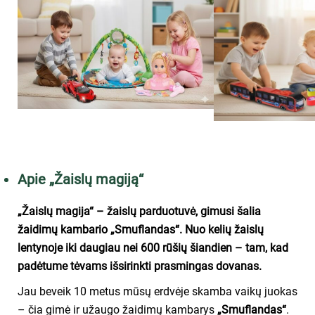
Apie „Žaislų magiją“
„Žaislų magija“ – žaislų parduotuvė, gimusi šalia
žaidimų kambario „Smuflandas“. Nuo kelių žaislų
lentynoje iki daugiau nei 600 rūšių šiandien – tam, kad
padėtume tėvams išsirinkti prasmingas dovanas.
Jau beveik 10 metus mūsų erdvėje skamba vaikų juokas
– čia gimė ir užaugo žaidimų kambarys
„Smuflandas“
.