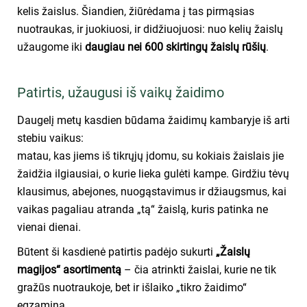
kelis žaislus. Šiandien, žiūrėdama į tas pirmąsias
nuotraukas, ir juokiuosi, ir didžiuojuosi: nuo kelių žaislų
užaugome iki
daugiau nei 600 skirtingų žaislų rūšių
.
Patirtis, užaugusi iš vaikų žaidimo
Daugelį metų kasdien būdama žaidimų kambaryje iš arti
stebiu vaikus:
matau, kas jiems iš tikrųjų įdomu, su kokiais žaislais jie
žaidžia ilgiausiai, o kurie lieka gulėti kampe. Girdžiu tėvų
klausimus, abejones, nuogąstavimus ir džiaugsmus, kai
vaikas pagaliau atranda „tą“ žaislą, kuris patinka ne
vienai dienai.
Būtent ši kasdienė patirtis padėjo sukurti
„Žaislų
magijos“ asortimentą
– čia atrinkti žaislai, kurie ne tik
gražūs nuotraukoje, bet ir išlaiko „tikro žaidimo“
egzaminą.