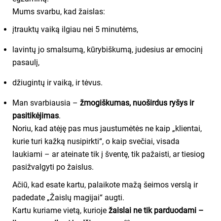
Mums svarbu, kad žaislas:
įtrauktų vaiką ilgiau nei 5 minutėms,
lavintų jo smalsumą, kūrybiškumą, judesius ar emocinį
pasaulį,
džiugintų ir vaiką, ir tėvus.
Man svarbiausia –
žmogiškumas, nuoširdus ryšys ir
pasitikėjimas
.
Noriu, kad atėję pas mus jaustumėtės ne kaip „klientai,
kurie turi kažką nusipirkti“, o kaip svečiai, visada
laukiami – ar ateinate tik į šventę, tik pažaisti, ar tiesiog
pasižvalgyti po žaislus.
Ačiū, kad esate kartu, palaikote mažą šeimos verslą ir
padedate „Žaislų magijai“ augti.
Kartu kuriame vietą, kurioje
žaislai ne tik parduodami –