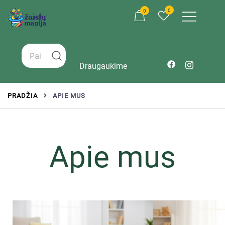
0
0
Žaislai tinkantys įvairaus amžiaus vaikams
Zaislumagija.lt – žaislų parduotuvė vaikams
Draugaukime
PRADŽIA
APIE MUS
Apie mus