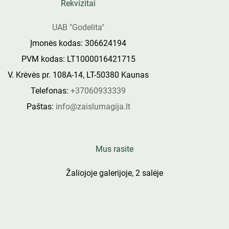
Rekvizitai
UAB "Godelita"
Įmonės kodas: 306624194
PVM kodas: LT1000016421715
V. Krėvės pr. 108A-14, LT-50380 Kaunas
Telefonas:
+37060933339
Paštas:
info@zaislumagija.lt
Mus rasite
Žaliojoje galerijoje, 2 salėje