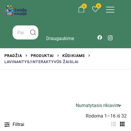
0
0
Žaislai tinkantys įvairaus amžiaus vaikams
Zaislumagija.lt – žaislų parduotuvė vaikams
Draugaukime
PRADŽIA
PRODUKTAI
KŪDIKIAMS
LAVINANTYS/INTERAKTYVŪS ŽAISLAI
Rodoma 1–16 iš 32
Filtrai