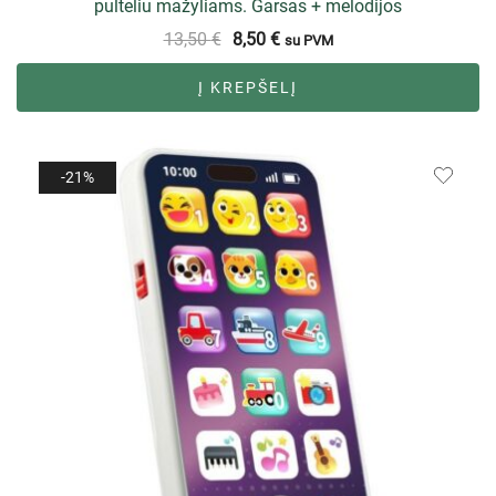
pulteliu mažyliams. Garsas + melodijos
13,50
€
8,50
€
su PVM
Į KREPŠELĮ
-21%