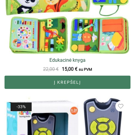
Edukacinė knyga
22,00
€
15,00
€
su PVM
Į KREPŠELĮ
-33%