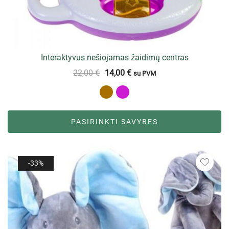
Interaktyvus nešiojamas žaidimų centras
22,00
€
14,00
€
su PVM
PASIRINKTI SAVYBES
-33%