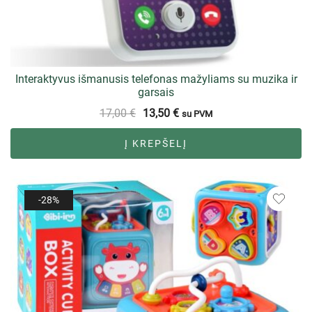
Interaktyvus išmanusis telefonas mažyliams su muzika ir
garsais
17,00
€
13,50
€
su PVM
Į KREPŠELĮ
-28%