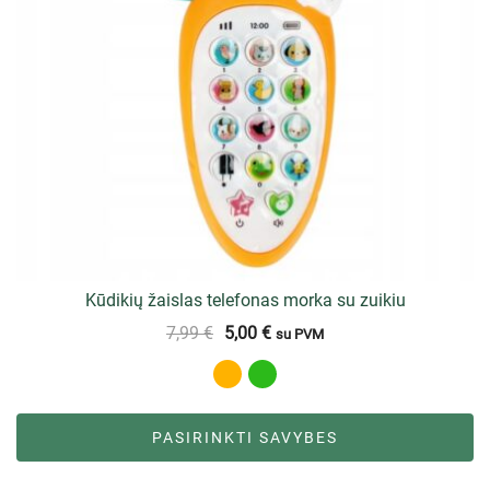
Kūdikių žaislas telefonas morka su zuikiu
7,99
€
5,00
€
su PVM
PASIRINKTI SAVYBES