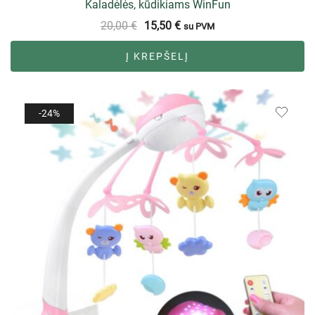
Kaladėlės, kūdikiams WinFun
20,00
€
15,50
€
su PVM
Į KREPŠELĮ
-24%