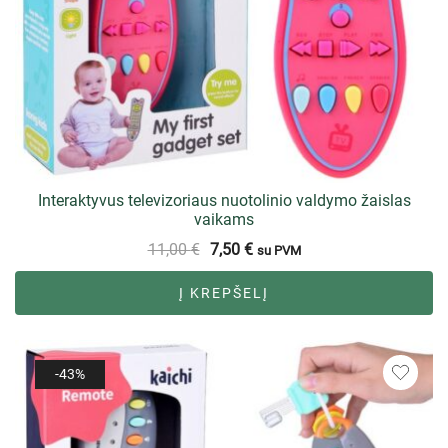
Interaktyvus televizoriaus nuotolinio valdymo žaislas
vaikams
11,00
€
7,50
€
su PVM
Į KREPŠELĮ
-43%