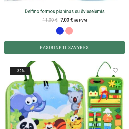
Delfino formos pianinas su švieselėmis
11,00
€
7,00
€
su PVM
PASIRINKTI SAVYBES
-32%