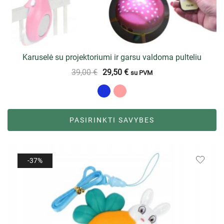
Karuselė su projektoriumi ir garsu valdoma pulteliu
39,00
€
29,50
€
su PVM
PASIRINKTI SAVYBES
-37%