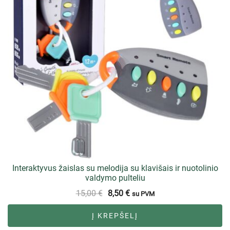
Interaktyvus žaislas su melodija su klavišais ir nuotolinio
valdymo pulteliu
15,00
€
8,50
€
su PVM
Į KREPŠELĮ