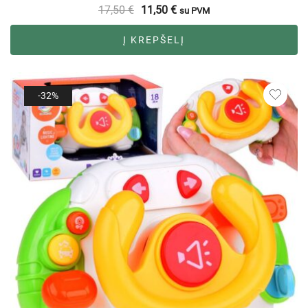
17,50
€
11,50
€
su PVM
Į KREPŠELĮ
-32%