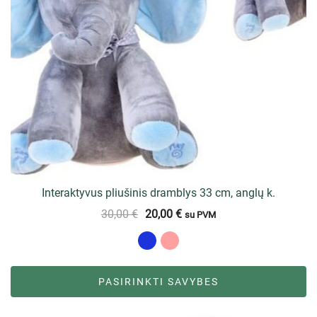
Interaktyvus pliušinis dramblys 33 cm, anglų k.
30,00
€
20,00
€
su PVM
PASIRINKTI SAVYBES