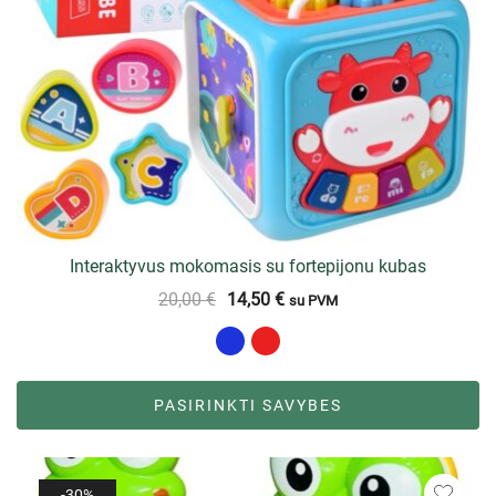
Interaktyvus mokomasis su fortepijonu kubas
20,00
€
14,50
€
su PVM
PASIRINKTI SAVYBES
-30%