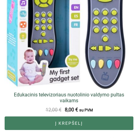
Edukacinis televizoriaus nuotolinio valdymo pultas
vaikams
12,00
€
8,00
€
su PVM
Į KREPŠELĮ