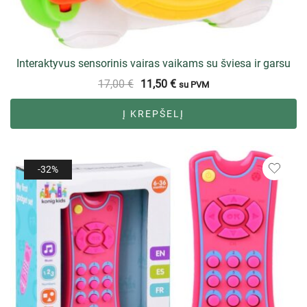
Interaktyvus sensorinis vairas vaikams su šviesa ir garsu
17,00
€
11,50
€
su PVM
Į KREPŠELĮ
-32%