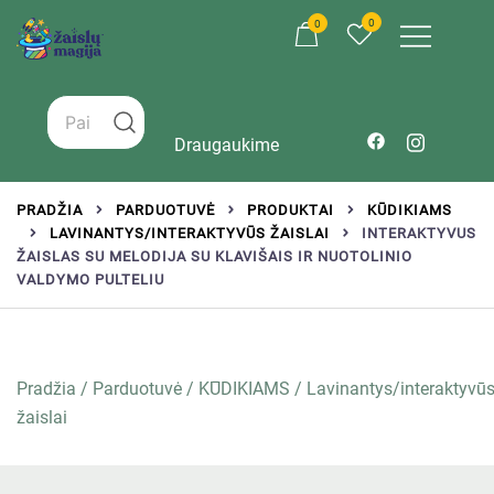
0
0
Žaislai tinkantys įvairaus amžiaus vaikams
Zaislumagija.lt – žaislų parduotuvė vaikams
Draugaukime
PRADŽIA
PARDUOTUVĖ
PRODUKTAI
KŪDIKIAMS
LAVINANTYS/INTERAKTYVŪS ŽAISLAI
INTERAKTYVUS
ŽAISLAS SU MELODIJA SU KLAVIŠAIS IR NUOTOLINIO
VALDYMO PULTELIU
Pradžia
/
Parduotuvė
/
KŪDIKIAMS
/
Lavinantys/interaktyvū
žaislai