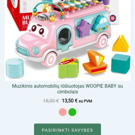
Muzikinis automobilių rūšiuotojas WOOPIE BABY su
cimbolais
18,00
€
13,50
€
su PVM
PASIRINKTI SAVYBES