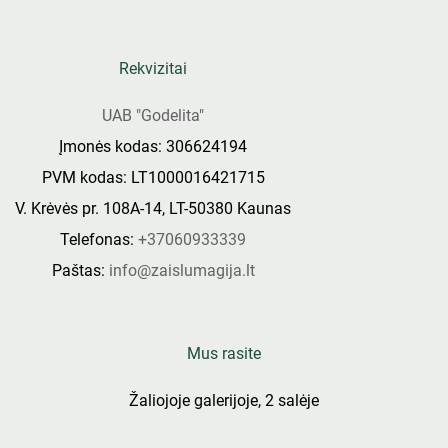
Rekvizitai
UAB "Godelita"
Įmonės kodas: 306624194
PVM kodas: LT1000016421715
V. Krėvės pr. 108A-14, LT-50380 Kaunas
Telefonas:
+37060933339
Paštas:
info@zaislumagija.lt
Mus rasite
Žaliojoje galerijoje, 2 salėje