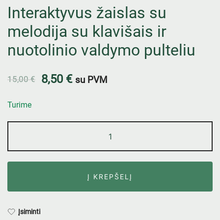
Interaktyvus žaislas su
melodija su klavišais ir
nuotolinio valdymo pulteliu
8,50
€
15,00
€
su PVM
Turime
Į KREPŠELĮ
Įsiminti