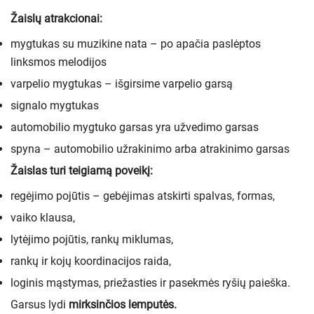
Žaislų atrakcionai:
mygtukas su muzikine nata – po apačia paslėptos
linksmos melodijos
varpelio mygtukas – išgirsime varpelio garsą
signalo mygtukas
automobilio mygtuko garsas yra užvedimo garsas
spyna – automobilio užrakinimo arba atrakinimo garsas
Žaislas turi teigiamą poveikį:
regėjimo pojūtis – gebėjimas atskirti spalvas, formas,
vaiko klausa,
lytėjimo pojūtis, rankų miklumas,
rankų ir kojų koordinacijos raida,
loginis mąstymas, priežasties ir pasekmės ryšių paieška.
Garsus lydi
mirksinčios lemputės.