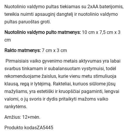
Nuotolinio valdymo pultas tiekiamas su 2xAA baterijomis,
tereikia nuimti apsauginį dangtelį ir nuotolinio valdymo
pultas paruoštas groti.
Nuotolinio valdymo pulto matmenys:
10 cm x 7,5 cm x 3
cm
Rakto matmenys:
7 cm x 3 cm
Pirmaisiais vaiko gyvenimo metais aktyvumas yra labai
svarbus tinkamam ir subalansuotam vystymuisi, todėl
rekomenduojame žaislus, kurie vienu metu stimuliuoja
klausą, regą ir lytėjimą. Rakteliai, kuriuos siūlome jūsų
mažyliams, yra estetiški ir kruopščiai pagaminti, lengvai
valomi, o jų svoris ir dydis pritaikyti mažoms vaiko
rankytėms.
Amžius: 12+mėn.
Produkto kodas
ZA5445