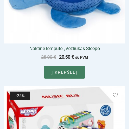
Naktinė lemputė „Vėžliukas Sleepo
28,00
€
20,50
€
su PVM
Į KREPŠELĮ
-25%