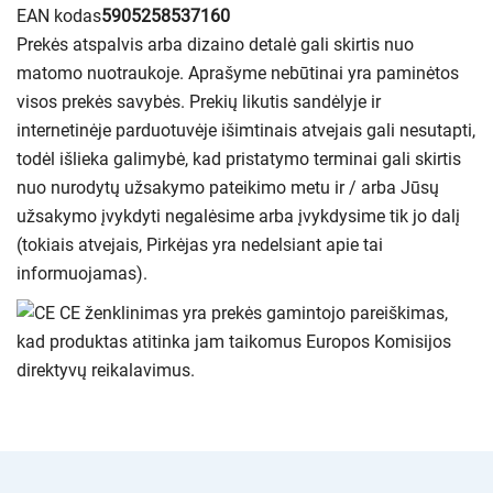
EAN kodas
5905258537160
Prekės atspalvis arba dizaino detalė gali skirtis nuo
matomo nuotraukoje. Aprašyme nebūtinai yra paminėtos
visos prekės savybės. Prekių likutis sandėlyje ir
internetinėje parduotuvėje išimtinais atvejais gali nesutapti,
todėl išlieka galimybė, kad pristatymo terminai gali skirtis
nuo nurodytų užsakymo pateikimo metu ir / arba Jūsų
užsakymo įvykdyti negalėsime arba įvykdysime tik jo dalį
(tokiais atvejais, Pirkėjas yra nedelsiant apie tai
informuojamas).
CE ženklinimas yra prekės gamintojo pareiškimas,
kad produktas atitinka jam taikomus Europos Komisijos
direktyvų reikalavimus.