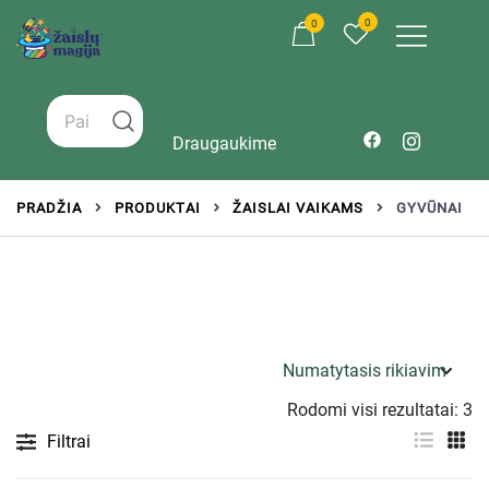
0
0
Žaislai tinkantys įvairaus amžiaus vaikams
Zaislumagija.lt – žaislų parduotuvė vaikams
Draugaukime
PRADŽIA
PRODUKTAI
ŽAISLAI VAIKAMS
GYVŪNAI
Rodomi visi rezultatai: 3
Filtrai