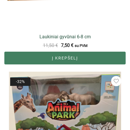
Laukiniai gyvūnai 6-8 cm
11,50
€
7,50
€
su PVM
Į KREPŠELĮ
-32%