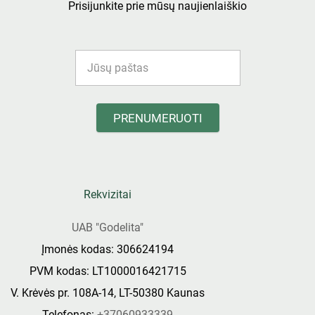
Prisijunkite prie mūsų naujienlaiškio
PRENUMERUOTI
Rekvizitai
UAB "Godelita"
Įmonės kodas: 306624194
PVM kodas: LT1000016421715
V. Krėvės pr. 108A-14, LT-50380 Kaunas
Telefonas:
+37060933339