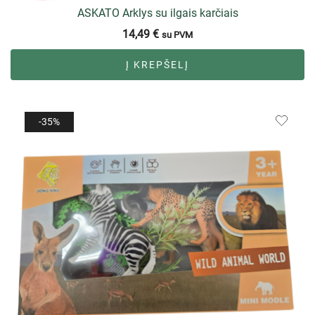
ASKATO Arklys su ilgais karčiais
14,49
€
su PVM
Į KREPŠELĮ
-35%