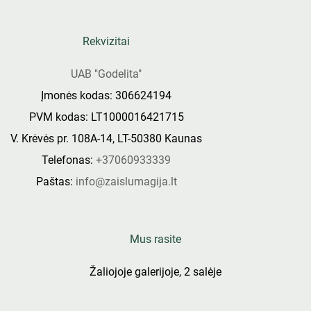
Rekvizitai
UAB "Godelita"
Įmonės kodas: 306624194
PVM kodas: LT1000016421715
V. Krėvės pr. 108A-14, LT-50380 Kaunas
Telefonas:
+37060933339
Paštas:
info@zaislumagija.lt
Mus rasite
Žaliojoje galerijoje, 2 salėje