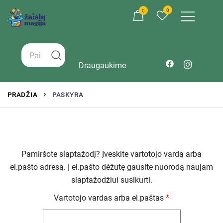
0
0
Žaislai tinkantys įvairaus amžiaus vaikams
Zaislumagija.lt – žaislų parduotuvė vaikams
Draugaukime
PRADŽIA
PASKYRA
Pamiršote slaptažodį? Įveskite vartotojo vardą arba
el.pašto adresą. Į el.pašto dėžutę gausite nuorodą naujam
slaptažodžiui susikurti.
Vartotojo vardas arba el.paštas
*