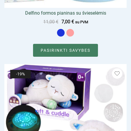
Delfino formos pianinas su švieselėmis
11,00
€
7,00
€
su PVM
PASIRINKTI SAVYBES
-19%