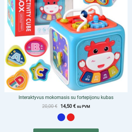
Interaktyvus mokomasis su fortepijonu kubas
20,00
€
14,50
€
su PVM