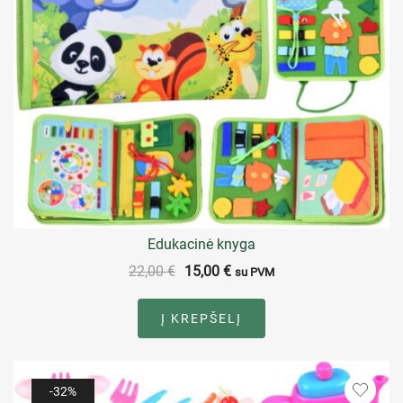
Edukacinė knyga
22,00
€
15,00
€
su PVM
Į KREPŠELĮ
-32%