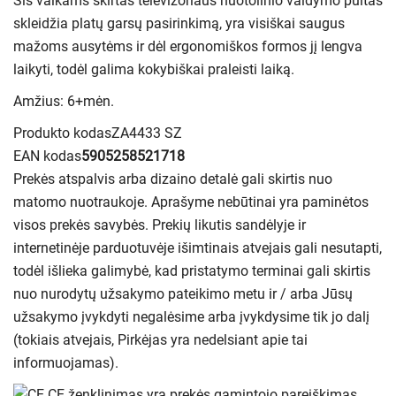
Šis vaikams skirtas televizoriaus nuotolinio valdymo pultas
skleidžia platų garsų pasirinkimą, yra visiškai saugus
mažoms ausytėms ir dėl ergonomiškos formos jį lengva
laikyti, todėl galima kokybiškai praleisti laiką.
Amžius: 6+mėn.
Produkto kodas
ZA4433 SZ
EAN kodas
5905258521718
Prekės atspalvis arba dizaino detalė gali skirtis nuo
matomo nuotraukoje. Aprašyme nebūtinai yra paminėtos
visos prekės savybės. Prekių likutis sandėlyje ir
internetinėje parduotuvėje išimtinais atvejais gali nesutapti,
todėl išlieka galimybė, kad pristatymo terminai gali skirtis
nuo nurodytų užsakymo pateikimo metu ir / arba Jūsų
užsakymo įvykdyti negalėsime arba įvykdysime tik jo dalį
(tokiais atvejais, Pirkėjas yra nedelsiant apie tai
informuojamas).
CE ženklinimas yra prekės gamintojo pareiškimas,