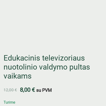
Edukacinis televizoriaus
nuotolinio valdymo pultas
vaikams
8,00
€
12,00
€
su PVM
Turime