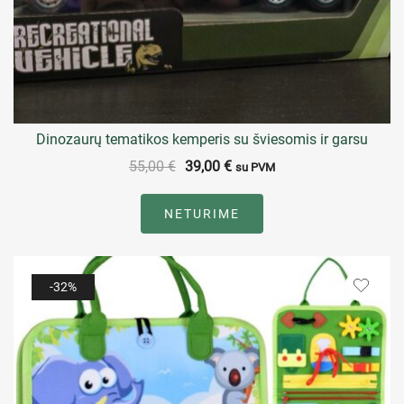
Dinozaurų tematikos kemperis su šviesomis ir garsu
55,00
€
39,00
€
su PVM
NETURIME
-32%