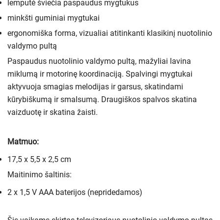
lemputė šviečia paspaudus mygtukus
minkšti guminiai mygtukai
ergonomiška forma, vizualiai atitinkanti klasikinį nuotolinio
valdymo pultą
Paspaudus nuotolinio valdymo pultą, mažyliai lavina
miklumą ir motorinę koordinaciją. Spalvingi mygtukai
aktyvuoja smagias melodijas ir garsus, skatindami
kūrybiškumą ir smalsumą. Draugiškos spalvos skatina
vaizduotę ir skatina žaisti.
Matmuo:
17,5 x 5,5 x 2,5 cm
Maitinimo šaltinis:
2 x 1,5 V AAA baterijos (nepridedamos)