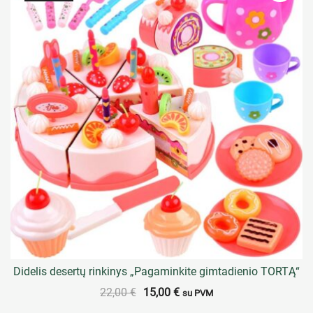
Didelis desertų rinkinys „Pagaminkite gimtadienio TORTĄ“
22,00
€
15,00
€
su PVM