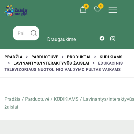
0
0
Žaislai tinkantys įvairaus amžiaus vaikams
Zaislumagija.lt – žaislų parduotuvė vaikams
Draugaukime
PRADŽIA
PARDUOTUVĖ
PRODUKTAI
KŪDIKIAMS
LAVINANTYS/INTERAKTYVŪS ŽAISLAI
EDUKACINIS
TELEVIZORIAUS NUOTOLINIO VALDYMO PULTAS VAIKAMS
Pradžia
/
Parduotuvė
/
KŪDIKIAMS
/
Lavinantys/interaktyvū
žaislai