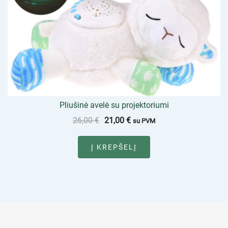
Pliušinė avelė su projektoriumi
26,00
€
21,00
€
su PVM
Į KREPŠELĮ