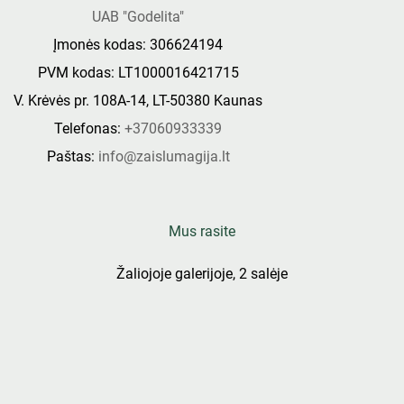
UAB "Godelita"
Įmonės kodas: 306624194
PVM kodas: LT1000016421715
V. Krėvės pr. 108A-14, LT-50380 Kaunas
Telefonas:
+37060933339
Paštas:
info@zaislumagija.lt
Mus rasite
Žaliojoje galerijoje, 2 salėje