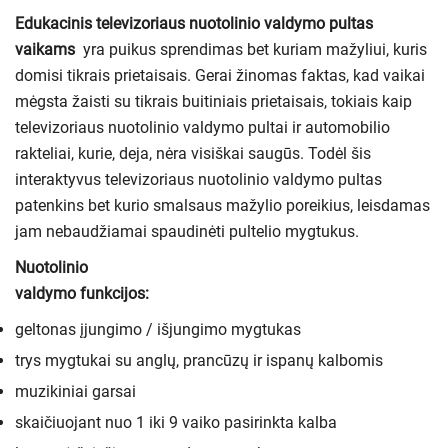
Edukacinis televizoriaus nuotolinio valdymo pultas
vaikams
yra puikus sprendimas bet kuriam mažyliui, kuris
domisi tikrais prietaisais. Gerai žinomas faktas, kad vaikai
mėgsta žaisti su tikrais buitiniais prietaisais, tokiais kaip
televizoriaus nuotolinio valdymo pultai ir automobilio
rakteliai, kurie, deja, nėra visiškai saugūs. Todėl šis
interaktyvus televizoriaus nuotolinio valdymo pultas
patenkins bet kurio smalsaus mažylio poreikius, leisdamas
jam nebaudžiamai spaudinėti pultelio mygtukus.
Nuotolinio
valdymo funkcijos:
geltonas įjungimo / išjungimo mygtukas
trys mygtukai su anglų, prancūzų ir ispanų kalbomis
muzikiniai garsai
skaičiuojant nuo 1 iki 9 vaiko pasirinkta kalba