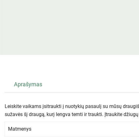
Aprašymas
Leiskite vaikams įsitraukti į nuotykių pasaulį su mūsų draugi
sužavės šį draugą, kurį lengva temti ir traukti. Įtraukite dž
Matmenys