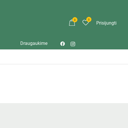
0
0
Prisijungti
Draugaukime