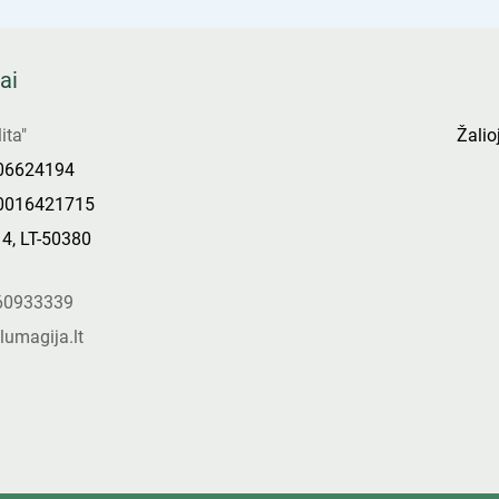
ai
ita"
Žalioj
306624194
0016421715
14, LT-50380
s
60933339
lumagija.lt