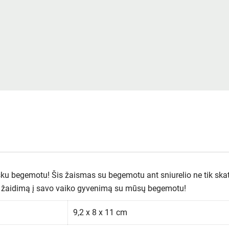
šku begemotu! Šis žaismas su begemotu ant sniurelio ne tik skat
iugų žaidimą į savo vaiko gyvenimą su mūsų begemotu!
9,2 x 8 x 11 cm