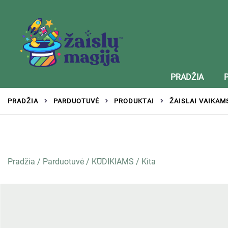
Žaislai tinkantys įvairaus amžiaus vaikams
Zaislumagija.lt – žaislų parduotuvė vaikams
PRADŽIA
PRADŽIA
PARDUOTUVĖ
PRODUKTAI
ŽAISLAI VAIKAM
Pradžia
/
Parduotuvė
/
KŪDIKIAMS
/
Kita