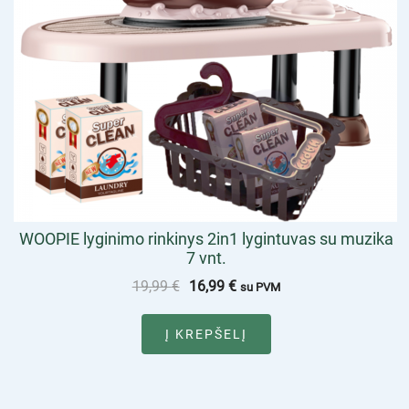
WOOPIE lyginimo rinkinys 2in1 lygintuvas su muzika
7 vnt.
19,99
€
16,99
€
su PVM
Į KREPŠELĮ