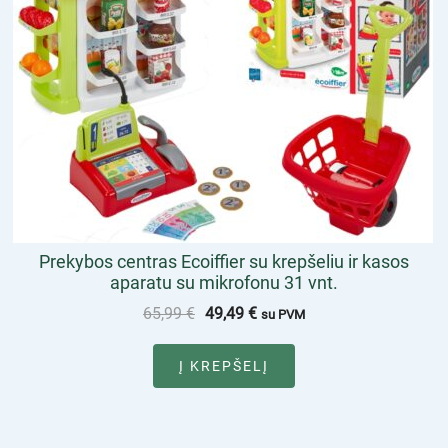
Prekybos centras Ecoiffier su krepšeliu ir kasos
aparatu su mikrofonu 31 vnt.
65,99
€
49,49
€
su PVM
Į KREPŠELĮ