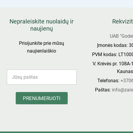
Nepraleiskite nuolaidų ir
Rekvizit
naujienų
UAB "Godel
Prisijunkite prie mūsų
Įmonės kodas: 
naujienlaiškio
PVM kodas: LT100
V. Krėvės pr. 108A-
Kauna
Telefonas:
+370
Paštas:
info@zais
PRENUMERUOTI