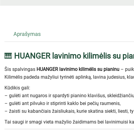
Aprašymas
🎹
HUANGER lavinimo kilimėlis su pia
Šis spalvingas
HUANGER lavinimo kilimėlis su pianinu
– puik
Kilimėlis padeda mažyliui tyrinėti aplinką, lavina judesius, kla
Kūdikis gali:
– gulėti ant nugaros ir spardyti pianino klavišus, skleidžianči
– gulėti ant pilvuko ir stiprinti kaklo bei pečių raumenis,
– žaisti su kabančiais žaisliukais, kurie skatina siekti, liesti, ty
Tai saugi ir smagi vieta mažylio žaidimams bei lavinimuisi k