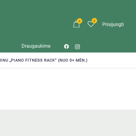
0
0
Prisijungti
Draugaukime
INU „PIANO FITNESS RACK“ (NUO 0+ MĖN.)