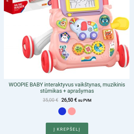
WOOPIE BABY interaktyvus vaikštynas, muzikinis
stūmikas + aprašymas
35,00
€
26,50
€
su PVM
Į KREPŠELĮ