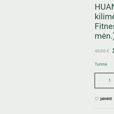
HUAN
kilim
Fitne
mėn.
40,00
€
Turime
Įsiminti