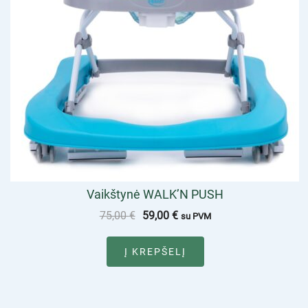
Vaikštynė WALK’N PUSH
75,00
€
59,00
€
su PVM
Į KREPŠELĮ