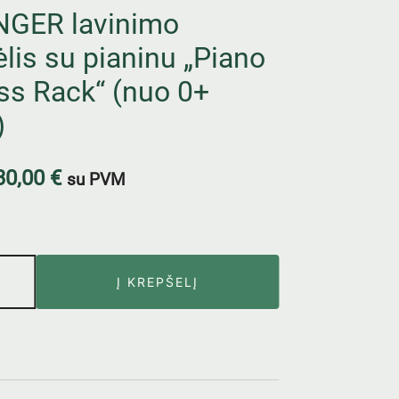
GER lavinimo
ėlis su pianinu „Piano
ss Rack“ (nuo 0+
)
30,00
€
su PVM
Į KREPŠELĮ