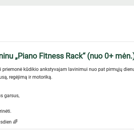
ninu „Piano Fitness Rack“ (nuo 0+ mėn.
i priemonė kūdikio ankstyvajam lavinimui nuo pat pirmųjų dien
usą, regėjimą ir motoriką.
us garsus,
rinėti.
asdien 🌈