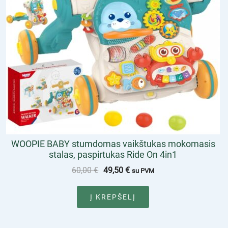
WOOPIE BABY stumdomas vaikštukas mokomasis
stalas, paspirtukas Ride On 4in1
60,00
€
49,50
€
su PVM
Į KREPŠELĮ