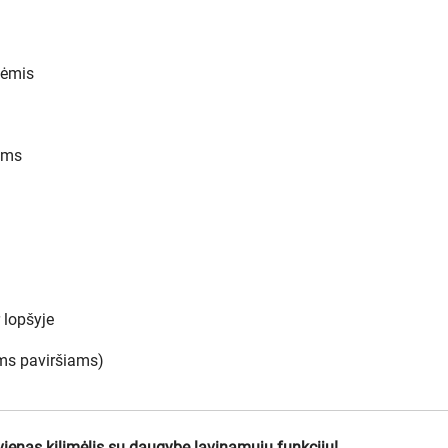
tėmis
ėms
 lopšyje
ems paviršiams)
vienas kilimėlis su daugybe lavinamųjų funkcijų!