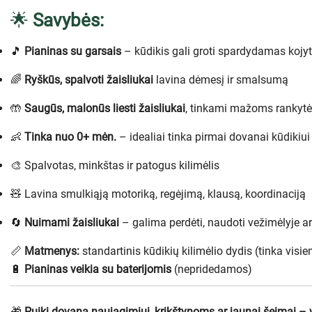
🌟
Savybės:
🎵
Pianinas su garsais
– kūdikis gali groti spardydamas kojy
🌈
Ryškūs, spalvoti žaisliukai
lavina dėmesį ir smalsumą
🤲
Saugūs, malonūs liesti žaisliukai
, tinkami mažoms rankyt
👶
Tinka nuo 0+ mėn.
– idealiai tinka pirmai dovanai kūdikiui
🎨 Spalvotas, minkštas ir patogus kilimėlis
🧸 Lavina smulkiąją motoriką, regėjimą, klausą, koordinaciją
🔄
Nuimami žaisliukai
– galima perdėti, naudoti vežimėlyje ar
📏
Matmenys:
standartinis kūdikių kilimėlio dydis (tinka visi
🔋
Pianinas veikia su baterijomis
(nepridedamos)
🎁
Puiki dovana naujagimiui, krikštynoms ar jaunai šeimai – 