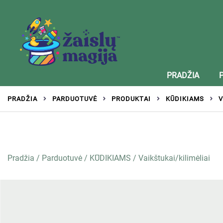
Žaislai tinkantys įvairaus amžiaus vaikams
Zaislumagija.lt – žaislų parduotuvė vaikams
PRADŽIA
PRADŽIA
PARDUOTUVĖ
PRODUKTAI
KŪDIKIAMS
V
Pradžia
/
Parduotuvė
/
KŪDIKIAMS
/
Vaikštukai/kilimėliai