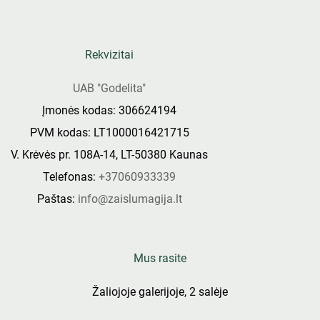
Rekvizitai
UAB "Godelita"
Įmonės kodas: 306624194
PVM kodas: LT1000016421715
V. Krėvės pr. 108A-14, LT-50380 Kaunas
Telefonas:
+37060933339
Paštas:
info@zaislumagija.lt
Mus rasite
Žaliojoje galerijoje, 2 salėje