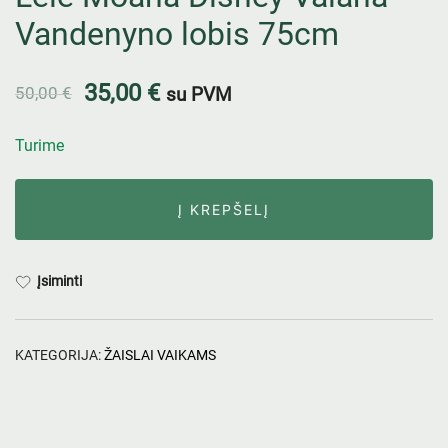
Vandenyno lobis 75cm
35,00
€
50,00
€
su PVM
Turime
Į KREPŠELĮ
Įsiminti
KATEGORIJA:
ŽAISLAI VAIKAMS