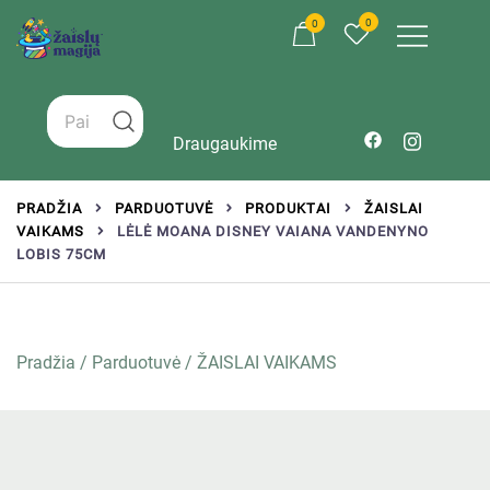
0
0
Žaislai tinkantys įvairaus amžiaus vaikams
Zaislumagija.lt – žaislų parduotuvė vaikams
Draugaukime
PRADŽIA
PARDUOTUVĖ
PRODUKTAI
ŽAISLAI
VAIKAMS
LĖLĖ MOANA DISNEY VAIANA VANDENYNO
LOBIS 75CM
Pradžia
/
Parduotuvė
/
ŽAISLAI VAIKAMS