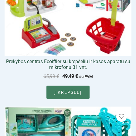
Prekybos centras Ecoiffier su krepšeliu ir kasos aparatu su
mikrofonu 31 vnt.
65,99
€
49,49
€
su PVM
Į KREPŠELĮ