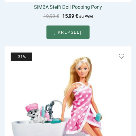
SIMBA Steffi Doll Pooping Pony
19,99
€
15,99
€
su PVM
Į KREPŠELĮ
-31%