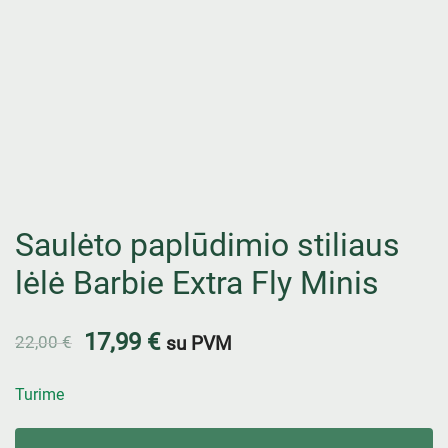
Saulėto paplūdimio stiliaus
lėlė Barbie Extra Fly Minis
17,99
€
22,00
€
su PVM
Turime