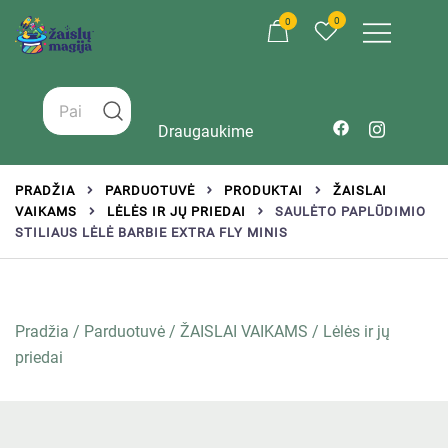
0
0
Žaislai tinkantys įvairaus amžiaus vaikams
Zaislumagija.lt – žaislų parduotuvė vaikams
Draugaukime
PRADŽIA
PARDUOTUVĖ
PRODUKTAI
ŽAISLAI
VAIKAMS
LĖLĖS IR JŲ PRIEDAI
SAULĖTO PAPLŪDIMIO
STILIAUS LĖLĖ BARBIE EXTRA FLY MINIS
Pradžia
/
Parduotuvė
/
ŽAISLAI VAIKAMS
/
Lėlės ir jų
priedai