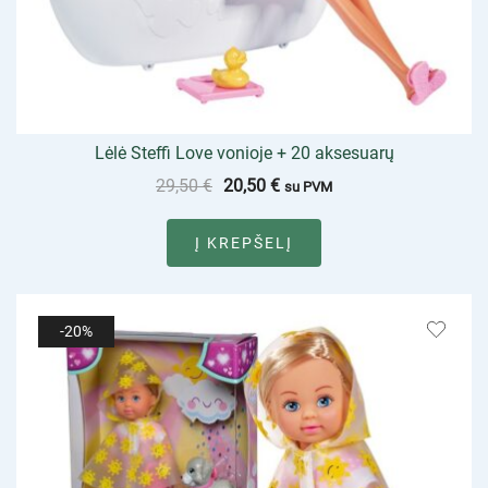
Lėlė Steffi Love vonioje + 20 aksesuarų
29,50
€
20,50
€
su PVM
Į KREPŠELĮ
-20%