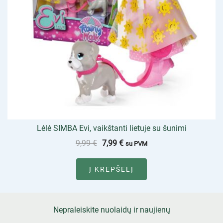
Lėlė SIMBA Evi, vaikštanti lietuje su šunimi
9,99
€
7,99
€
su PVM
Į KREPŠELĮ
Nepraleiskite nuolaidų ir naujienų