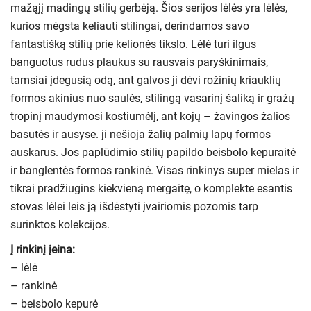
mažąjį madingų stilių gerbėją. Šios serijos lėlės yra lėlės,
kurios mėgsta keliauti stilingai, derindamos savo
fantastišką stilių prie kelionės tikslo. Lėlė turi ilgus
banguotus rudus plaukus su rausvais paryškinimais,
tamsiai įdegusią odą, ant galvos ji dėvi rožinių kriauklių
formos akinius nuo saulės, stilingą vasarinį šaliką ir gražų
tropinį maudymosi kostiumėlį, ant kojų – žavingos žalios
basutės ir ausyse. ji nešioja žalių palmių lapų formos
auskarus. Jos paplūdimio stilių papildo beisbolo kepuraitė
ir banglentės formos rankinė. Visas rinkinys super mielas ir
tikrai pradžiugins kiekvieną mergaitę, o komplekte esantis
stovas lėlei leis ją išdėstyti įvairiomis pozomis tarp
surinktos kolekcijos.
Į rinkinį įeina:
– lėlė
– rankinė
– beisbolo kepurė