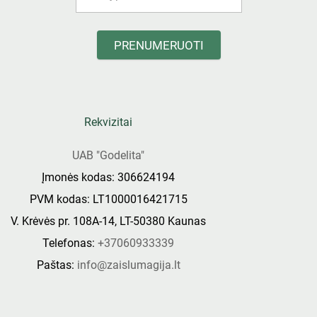
PRENUMERUOTI
Rekvizitai
UAB "Godelita"
Įmonės kodas: 306624194
PVM kodas: LT1000016421715
V. Krėvės pr. 108A-14, LT-50380 Kaunas
Telefonas:
+37060933339
Paštas:
info@zaislumagija.lt