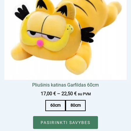
Pliušinis katinas Garfildas 60cm
17,00
€
–
22,50
€
su PVM
60cm
80cm
PASIRINKTI SAVYBES