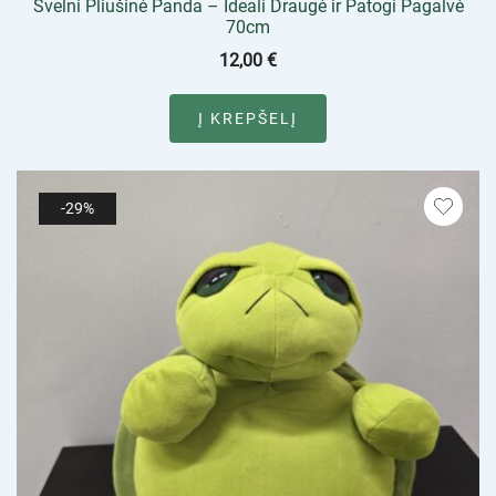
Švelni Pliušinė Panda – Ideali Draugė ir Patogi Pagalvė
70cm
12,00
€
Į KREPŠELĮ
-29%