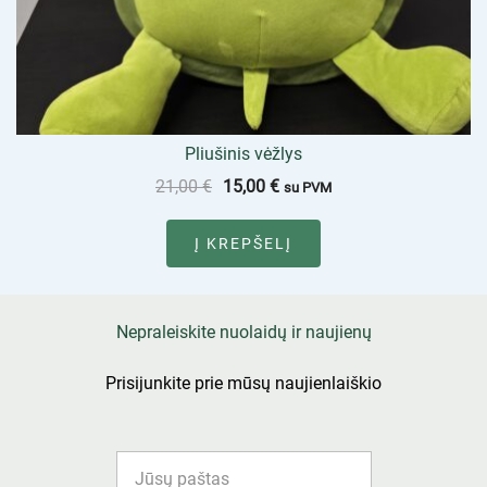
Pliušinis vėžlys
21,00
€
15,00
€
su PVM
Į KREPŠELĮ
Nepraleiskite nuolaidų ir naujienų
Prisijunkite prie mūsų naujienlaiškio