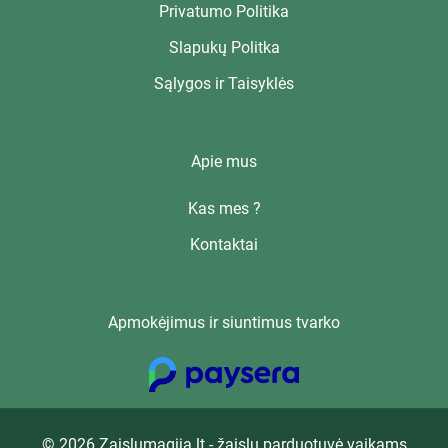
Privatumo Politika
Slapukų Politka
Sąlygos ir Taisyklės
Apie mus
Kas mes ?
Kontaktai
Apmokėjimus ir siuntimus tvarko
© 2026 Zaislumagija.lt - žaislų parduotuvė vaikams