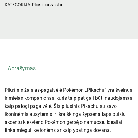
KATEGORIJA:
Pliušiniai žaislai
Aprašymas
Pliušinis žaislas-pagalvėlė Pokémon „Pikachu“ yra švelnus
ir mielas kompanionas, kuris taip pat gali būti naudojamas
kaip patogi pagalvėlė. Šis pliušinis Pikachu su savo
ikoninėmis ausytėmis ir išraiškinga šypsena taps puikiu
akcentu kiekvieno Pokémon gerbėjo namuose. Idealiai
tinka miegui, kelionėms ar kaip ypatinga dovana.