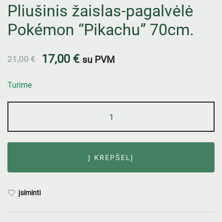
Pliušinis žaislas-pagalvėlė
Pokémon “Pikachu” 70cm.
17,00
€
21,00
€
su PVM
Turime
Į KREPŠELĮ
Įsiminti