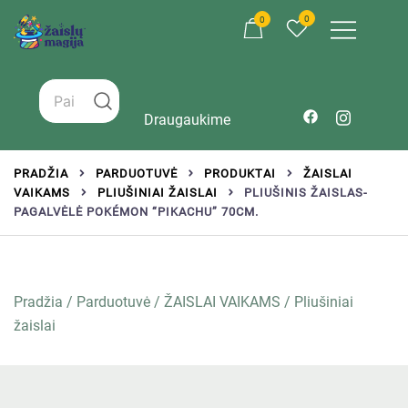
0
0
Žaislai tinkantys įvairaus amžiaus vaikams
Zaislumagija.lt – žaislų parduotuvė vaikams
Draugaukime
PRADŽIA
PARDUOTUVĖ
PRODUKTAI
ŽAISLAI
VAIKAMS
PLIUŠINIAI ŽAISLAI
PLIUŠINIS ŽAISLAS-
PAGALVĖLĖ POKÉMON “PIKACHU” 70CM.
Pradžia
/
Parduotuvė
/
ŽAISLAI VAIKAMS
/
Pliušiniai
žaislai