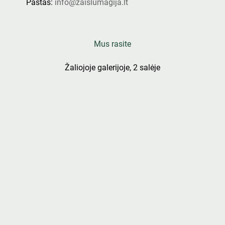
Paštas:
info@zaislumagija.lt
Mus rasite
Žaliojoje galerijoje, 2 salėje