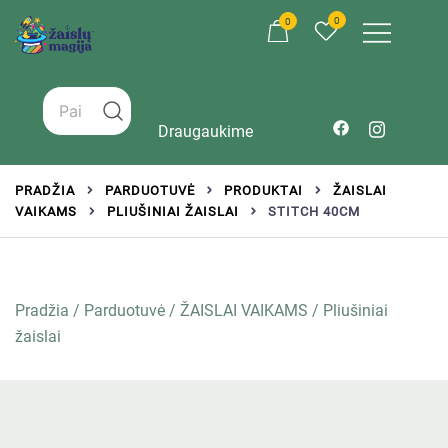
0
0
Žaislai tinkantys įvairaus amžiaus vaikams
Zaislumagija.lt – žaislų parduotuvė vaikams
Draugaukime
PRADŽIA
PARDUOTUVĖ
PRODUKTAI
ŽAISLAI
VAIKAMS
PLIUŠINIAI ŽAISLAI
STITCH 40CM
Pradžia
/
Parduotuvė
/
ŽAISLAI VAIKAMS
/
Pliušiniai
žaislai