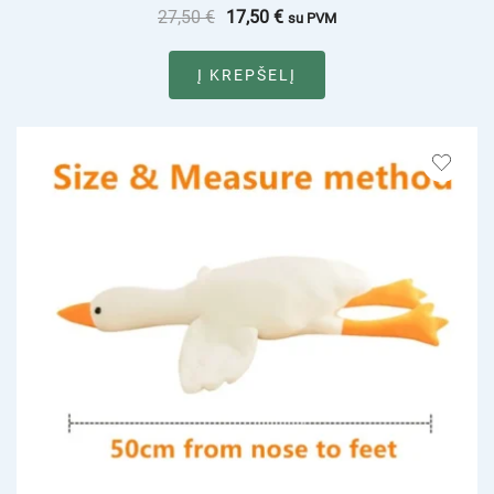
27,50
€
17,50
€
su PVM
Į KREPŠELĮ