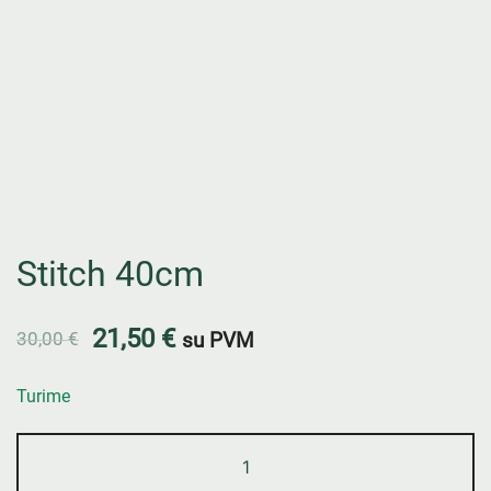
Stitch 40cm
21,50
€
30,00
€
su PVM
Turime