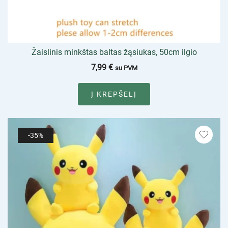
Žaislinis minkštas baltas žąsiukas, 50cm ilgio
7,99
€
su PVM
Į KREPŠELĮ
-35%