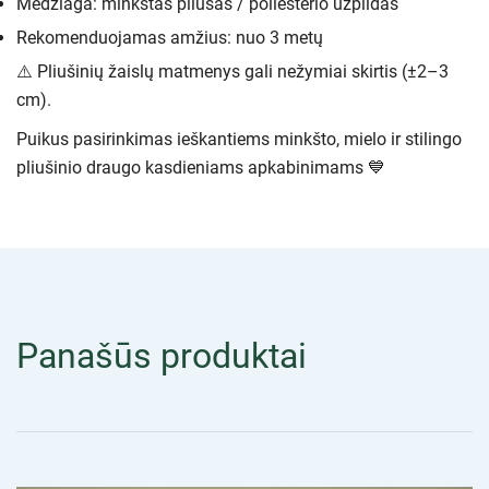
Medžiaga: minkštas pliušas / poliesterio užpildas
Rekomenduojamas amžius: nuo 3 metų
⚠️ Pliušinių žaislų matmenys gali nežymiai skirtis (±2–3
cm).
Puikus pasirinkimas ieškantiems minkšto, mielo ir stilingo
pliušinio draugo kasdieniams apkabinimams 💙
Panašūs produktai