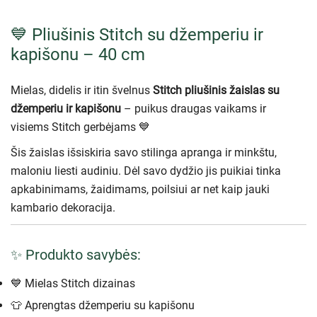
💙 Pliušinis Stitch su džemperiu ir
kapišonu – 40 cm
Mielas, didelis ir itin švelnus
Stitch pliušinis žaislas su
džemperiu ir kapišonu
– puikus draugas vaikams ir
visiems Stitch gerbėjams 💙
Šis žaislas išsiskiria savo stilinga apranga ir minkštu,
maloniu liesti audiniu. Dėl savo dydžio jis puikiai tinka
apkabinimams, žaidimams, poilsiui ar net kaip jauki
kambario dekoracija.
✨ Produkto savybės:
💙 Mielas Stitch dizainas
👕 Aprengtas džemperiu su kapišonu