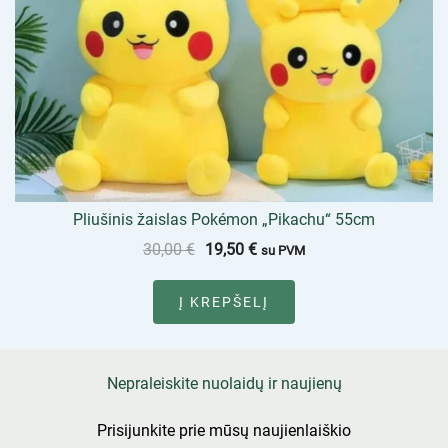
Pliušinis žaislas Pokémon „Pikachu“ 55cm
30,00
€
19,50
€
su PVM
Į KREPŠELĮ
Nepraleiskite nuolaidų ir naujienų
Prisijunkite prie mūsų naujienlaiškio