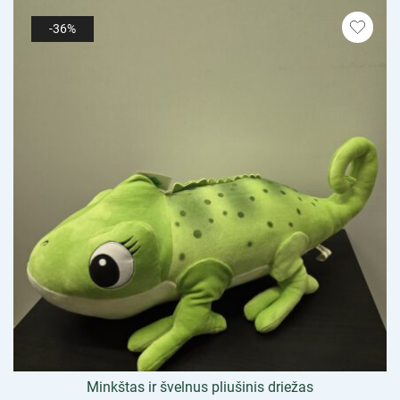
-36%
Minkštas ir švelnus pliušinis driežas