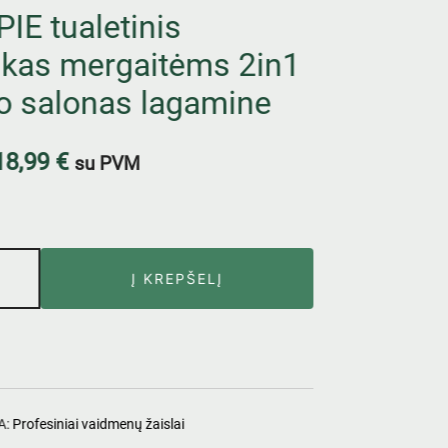
E tualetinis
ukas mergaitėms 2in1
o salonas lagamine
18,99
€
su PVM
Į KREPŠELĮ
A:
Profesiniai vaidmenų žaislai