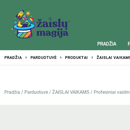
Žaislai tinkantys įvairaus amžiaus vaikams
Zaislumagija.lt – žaislų parduotuvė vaikams
PRADŽIA
PRADŽIA
PARDUOTUVĖ
PRODUKTAI
ŽAISLAI VAIKAM
Pradžia
/
Parduotuvė
/
ŽAISLAI VAIKAMS
/
Profesiniai vaidm