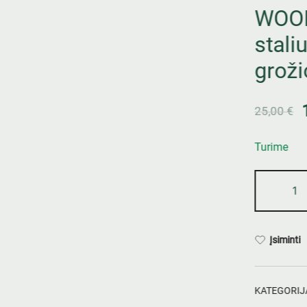
WOOPI
stali
groži
25,00
€
Turime
Įsiminti
KATEGORIJ