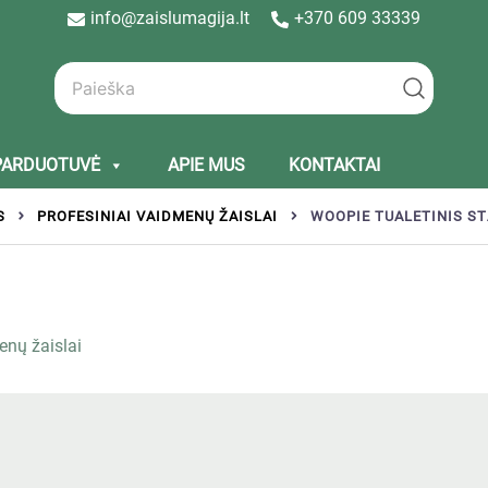
info@zaislumagija.lt
+370 609 33339
PARDUOTUVĖ
APIE MUS
KONTAKTAI
S
PROFESINIAI VAIDMENŲ ŽAISLAI
WOOPIE TUALETINIS S
enų žaislai