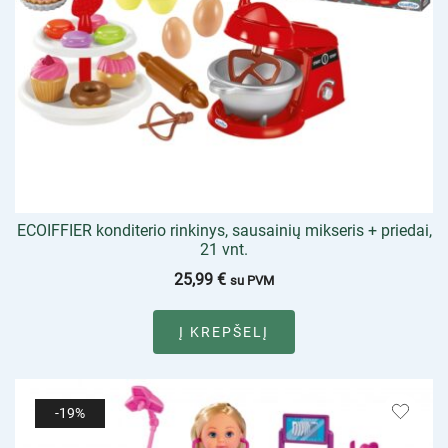
ECOIFFIER konditerio rinkinys, sausainių mikseris + priedai,
21 vnt.
25,99
€
su PVM
Į KREPŠELĮ
-19%