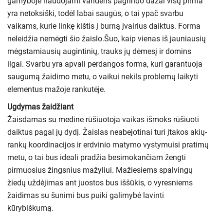
gamyboje naudojami vandens pagrindo dažai visų pirma
yra netoksiški, todėl labai saugūs, o tai ypač svarbu
vaikams, kurie linkę kištis į burną įvairius daiktus. Forma
neleidžia nemėgti šio žaislo.Šuo, kaip vienas iš jauniausių
mėgstamiausių augintinių, trauks jų dėmesį ir domins
ilgai. Svarbu yra apvali perdangos forma, kuri garantuoja
saugumą žaidimo metu, o vaikui nekils problemų laikyti
elementus mažoje rankutėje.
Ugdymas žaidžiant
Žaisdamas su medine rūšiuotoja vaikas išmoks rūšiuoti
daiktus pagal jų dydį. Žaislas neabejotinai turi įtakos akių-
rankų koordinacijos ir erdvinio matymo vystymuisi pratimų
metu, o tai bus ideali pradžia besimokančiam žengti
pirmuosius žingsnius mažyliui. Mažiesiems spalvingų
žiedų uždėjimas ant juostos bus iššūkis, o vyresniems
žaidimas su šunimi bus puiki galimybė lavinti
kūrybiškumą.