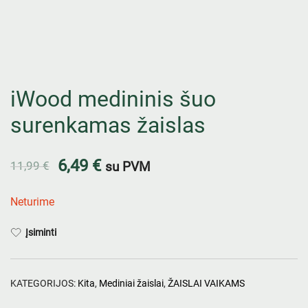
iWood medininis šuo
surenkamas žaislas
6,49
€
11,99
€
su PVM
Neturime
Įsiminti
KATEGORIJOS:
Kita
,
Mediniai žaislai
,
ŽAISLAI VAIKAMS