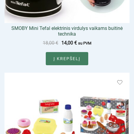
SMOBY Mini Tefal elektrinis virdulys vaikams buitinė
technika
18,00
€
14,00
€
su PVM
Į KREPŠELĮ