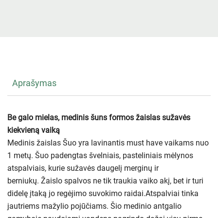
Aprašymas
Be galo mielas, medinis šuns formos žaislas sužavės
kiekvieną vaiką
Medinis žaislas Šuo yra lavinantis must have vaikams nuo
1 metų. Šuo padengtas švelniais, pasteliniais mėlynos
atspalviais, kurie sužavės daugelį merginų ir
berniukų. Žaislo spalvos ne tik traukia vaiko akį, bet ir turi
didelę įtaką jo regėjimo suvokimo raidai.Atspalviai tinka
jautriems mažylio pojūčiams. Šio medinio antgalio