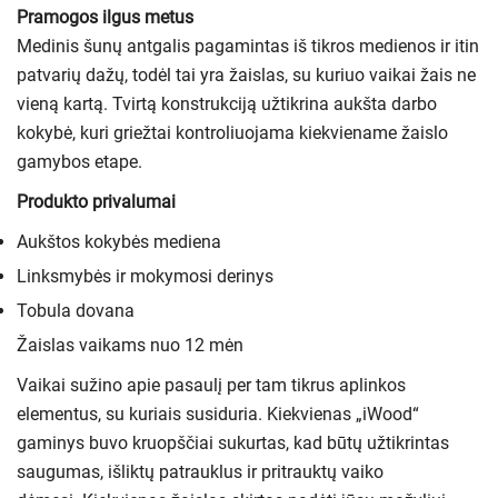
Pramogos ilgus metus
Medinis šunų antgalis pagamintas iš tikros medienos ir itin
patvarių dažų, todėl tai yra žaislas, su kuriuo vaikai žais ne
vieną kartą. Tvirtą konstrukciją užtikrina aukšta darbo
kokybė, kuri griežtai kontroliuojama kiekviename žaislo
gamybos etape.
Produkto privalumai
Aukštos kokybės mediena
Linksmybės ir mokymosi derinys
Tobula dovana
Žaislas vaikams nuo 12 mėn
Vaikai sužino apie pasaulį per tam tikrus aplinkos
elementus, su kuriais susiduria. Kiekvienas „iWood“
gaminys buvo kruopščiai sukurtas, kad būtų užtikrintas
saugumas, išliktų patrauklus ir pritrauktų vaiko