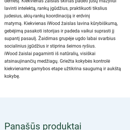
dėmesį. Kiekvienas žaislas skirtas padėti jūsų mažyliui
lavinti intelektą, rankų įgūdžius, praktikuoti tikslius
judesius, akių-rankų koordinaciją ir erdvinį
matymą. Kiekvienas iWood žaislas lavina kūrybiškumą,
gebėjimą pasakoti istorijas ir padeda vaikui suprasti jį
supantį pasaulį. Žaidimas grupėje ugdo labai svarbius
socialinius įgūdžius ir stiprina šeimos ryšius.
iWood žaislai pagaminti iš natūralių, visiškai
atsinaujinančių medžiagų. Griežta kokybės kontrolė
kiekviename gamybos etape užtikrina saugumą ir aukštą
kokybę.
Panašūs produktai