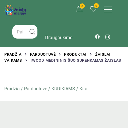
0
0
Žaislai tinkantys įvairaus amžiaus vaikams
Zaislumagija.lt – žaislų parduotuvė vaikams
Draugaukime
PRADŽIA
PARDUOTUVĖ
PRODUKTAI
ŽAISLAI
VAIKAMS
IWOOD MEDININIS ŠUO SURENKAMAS ŽAISLAS
Pradžia
/
Parduotuvė
/
KŪDIKIAMS
/
Kita