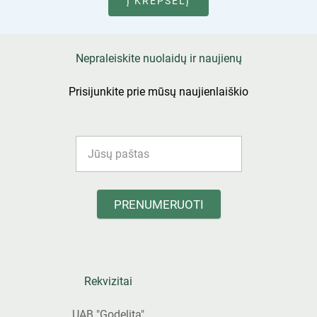
Į KREPŠELĮ
Nepraleiskite nuolaidų ir naujienų
Prisijunkite prie mūsų naujienlaiškio
PRENUMERUOTI
Rekvizitai
UAB "Godelita"