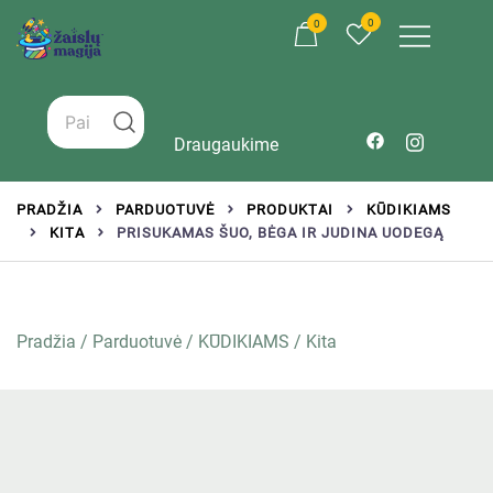
0
0
Žaislai tinkantys įvairaus amžiaus vaikams
Zaislumagija.lt – žaislų parduotuvė vaikams
Draugaukime
PRADŽIA
PARDUOTUVĖ
PRODUKTAI
KŪDIKIAMS
KITA
PRISUKAMAS ŠUO, BĖGA IR JUDINA UODEGĄ
Pradžia
/
Parduotuvė
/
KŪDIKIAMS
/
Kita