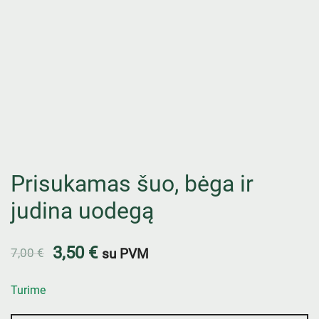
Prisukamas šuo, bėga ir
judina uodegą
3,50
€
7,00
€
su PVM
Turime