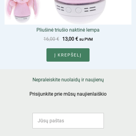
Pliušinė triušio naktinė lempa
16,00
€
13,00
€
su PVM
Į KREPŠELĮ
Nepraleiskite nuolaidų ir naujienų
Prisijunkite prie mūsų naujienlaiškio