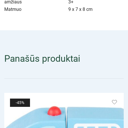
amžiaus
3+
Matmuo
9 x 7 x 8 cm
Panašūs produktai
-45%