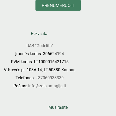
PRENUMERUOTI
Rekvizitai
UAB "Godelita"
Įmonės kodas: 306624194
PVM kodas: LT1000016421715
V. Krėvės pr. 108A-14, LT-50380 Kaunas
Telefonas:
+37060933339
Paštas:
info@zaislumagija.lt
Mus rasite