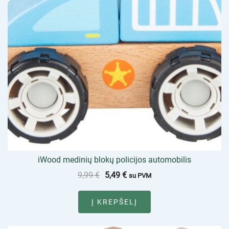
iWood medinių blokų policijos automobilis
9,99
€
5,49
€
su PVM
Į KREPŠELĮ