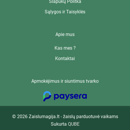
Slapukų Politka
Sąlygos ir Taisyklės
Apie mus
Kas mes ?
Kontaktai
Apmokėjimus ir siuntimus tvarko
© 2026 Zaislumagija.lt - žaislų parduotuvė vaikams
Sukurta
QUBE