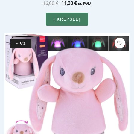
16,00
€
11,00
€
su PVM
Į KREPŠELĮ
-19%