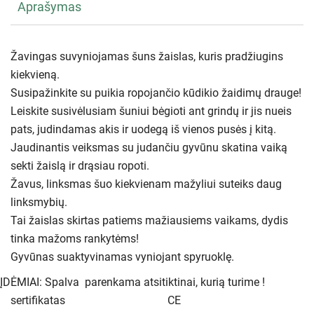
Aprašymas
Žavingas suvyniojamas šuns žaislas, kuris pradžiugins
kiekvieną.
Susipažinkite su puikia ropojančio kūdikio žaidimų drauge!
Leiskite susivėlusiam šuniui bėgioti ant grindų ir jis nueis
pats, judindamas akis ir uodegą iš vienos pusės į kitą.
Jaudinantis veiksmas su judančiu gyvūnu skatina vaiką
sekti žaislą ir drąsiau ropoti.
Žavus, linksmas šuo kiekvienam mažyliui suteiks daug
linksmybių.
Tai žaislas skirtas patiems mažiausiems vaikams, dydis
tinka mažoms rankytėms!
Gyvūnas suaktyvinamas vyniojant spyruoklę.
ĮDĖMIAI: Spalva parenkama atsitiktinai, kurią turime !
sertifikatas
CE