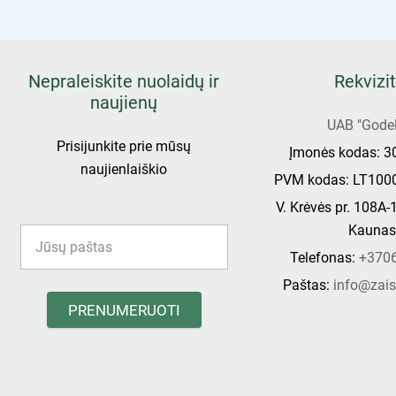
Nepraleiskite nuolaidų ir
Rekvizit
naujienų
UAB "Godel
Prisijunkite prie mūsų
Įmonės kodas: 
naujienlaiškio
PVM kodas: LT100
V. Krėvės pr. 108A-
Kauna
Telefonas:
+370
Paštas:
info@zais
PRENUMERUOTI