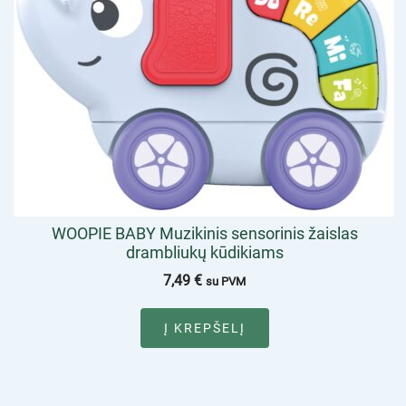
WOOPIE BABY Muzikinis sensorinis žaislas
drambliukų kūdikiams
7,49
€
su PVM
Į KREPŠELĮ