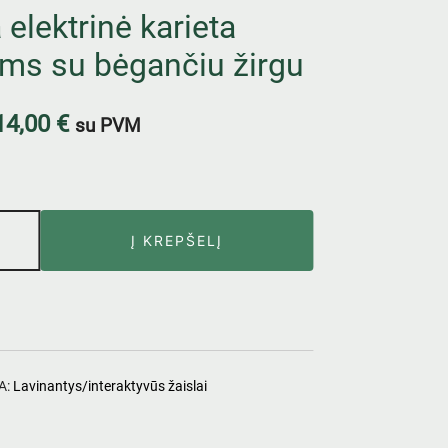
 elektrinė karieta
ms su bėgančiu žirgu
14,00
€
su PVM
Į KREPŠELĮ
A:
Lavinantys/interaktyvūs žaislai