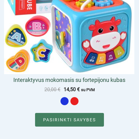
Interaktyvus mokomasis su fortepijonu kubas
20,00
€
14,50
€
su PVM
PASIRINKTI SAVYBES