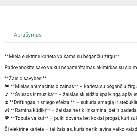
Aprašymas
**Miela elektrinė karieta vaikams su bėgančiu žirgu**
Padovanokite savo vaikui nepamirštamas akimirkas su šia miel
**Žaislo savybės:**
🌟 **Mielas animacinis dizainas** – karieta su bėgančiu žirgu 
🎵 **Šviesos ir muzika** – žaislas skleidžia spalvingą apšvie
❄️ **Driftingas ir sniego efektai** – sukuria smagią ir stebukli
👶 **Ramina kūdikį** – žaislas ne tik linksmina, bet ir padeda
💖 **Tobula vaikui** – puiki dovana bet kokiai progai, kuri s
Ši elektrinė karieta – tai žaislas, kuris ne tik lavina vaiko va