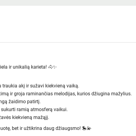
a ir unikalią karieta! 🐴✨
traukia akį ir sužavi kiekvieną vaiką.
timą ir groja raminančias melodijas, kurios džiugina mažylius.
ngą žaidimo patirtį.
 sukurti ramią atmosferą vaikui.
užavės kiekvieną mažąjį.
izduotę, bet ir užtikrina daug džiaugsmo! 🎠💫