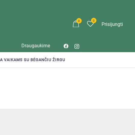
0
0
Prisijungti
Draugaukime
TA VAIKAMS SU BĖGANČIU ŽIRGU