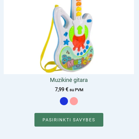
Muzikinė gitara
7,99
€
su PVM
PASIRINKTI SAVYBES