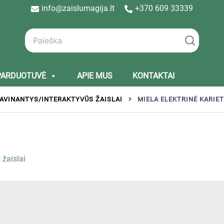
info@zaislumagija.lt
+370 609 33339
PARDUOTUVĖ
APIE MUS
KONTAKTAI
AVINANTYS/INTERAKTYVŪS ŽAISLAI
MIELA ELEKTRINĖ KARIE
 žaislai