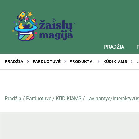
Žaislai tinkantys įvairaus amžiaus vaikams
Zaislumagija.lt – žaislų parduotuvė vaikams
PRADŽIA
PRADŽIA
PARDUOTUVĖ
PRODUKTAI
KŪDIKIAMS
L
Pradžia
/
Parduotuvė
/
KŪDIKIAMS
/
Lavinantys/interaktyvūs