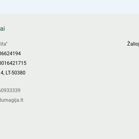
ai
ita"
Žalioj
306624194
0016421715
14, LT-50380
s
60933339
lumagija.lt