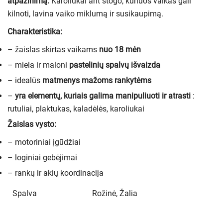
atpažinimą.
Karoliukai ant stogo, kuriuos vaikas gali
kilnoti, lavina vaiko miklumą ir susikaupimą.
Charakteristika:
– žaislas skirtas vaikams
nuo 18 mėn
– miela ir maloni
pastelinių spalvų išvaizda
– idealūs
matmenys mažoms rankytėms
–
yra elementų, kuriais galima manipuliuoti ir atrasti
:
rutuliai, plaktukas, kaladėlės, karoliukai
Žaislas vysto:
– motoriniai įgūdžiai
– loginiai gebėjimai
– rankų ir akių koordinacija
Spalva
Rožinė, Žalia