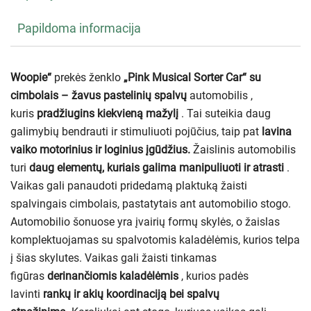
Papildoma informacija
Woopie“
prekės ženklo
„Pink Musical Sorter Car“ su
cimbolais – žavus
pastelinių spalvų
automobilis ,
kuris
pradžiugins kiekvieną mažylį
. Tai suteikia daug
galimybių bendrauti ir stimuliuoti pojūčius, taip pat
lavina
vaiko motorinius ir loginius įgūdžius.
Žaislinis automobilis
turi
daug elementų, kuriais galima manipuliuoti ir atrasti
.
Vaikas gali panaudoti pridedamą plaktuką žaisti
spalvingais cimbolais, pastatytais ant automobilio stogo.
Automobilio šonuose yra įvairių formų skylės, o žaislas
komplektuojamas su spalvotomis kaladėlėmis, kurios telpa
į šias skylutes. Vaikas gali žaisti tinkamas
figūras
derinančiomis kaladėlėmis
, kurios padės
lavinti
rankų ir akių koordinaciją bei spalvų