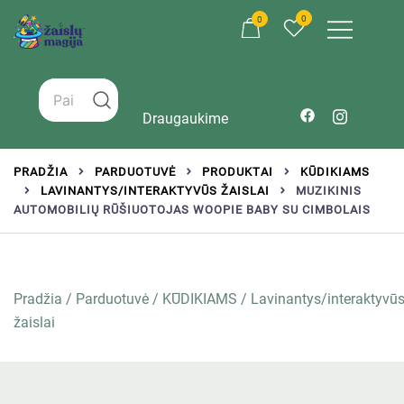
0
0
Žaislai tinkantys įvairaus amžiaus vaikams
Zaislumagija.lt – žaislų parduotuvė vaikams
Draugaukime
PRADŽIA
PARDUOTUVĖ
PRODUKTAI
KŪDIKIAMS
LAVINANTYS/INTERAKTYVŪS ŽAISLAI
MUZIKINIS
AUTOMOBILIŲ RŪŠIUOTOJAS WOOPIE BABY SU CIMBOLAIS
Pradžia
/
Parduotuvė
/
KŪDIKIAMS
/
Lavinantys/interaktyvū
žaislai