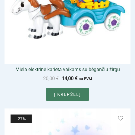
Miela elektrinė karieta vaikams su bėgančiu žirgu
20,00
€
14,00
€
su PVM
Į KREPŠELĮ
-27%