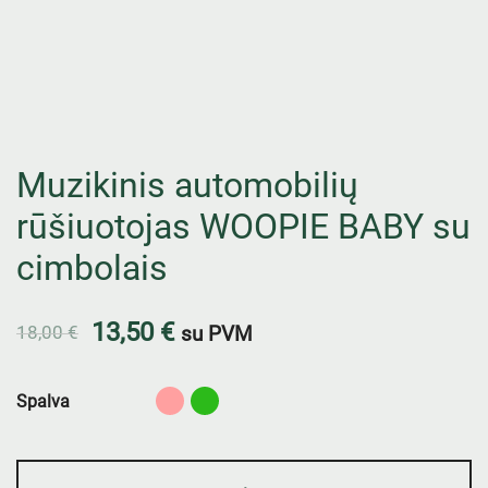
Muzikinis automobilių
rūšiuotojas WOOPIE BABY su
cimbolais
13,50
€
18,00
€
su PVM
Spalva