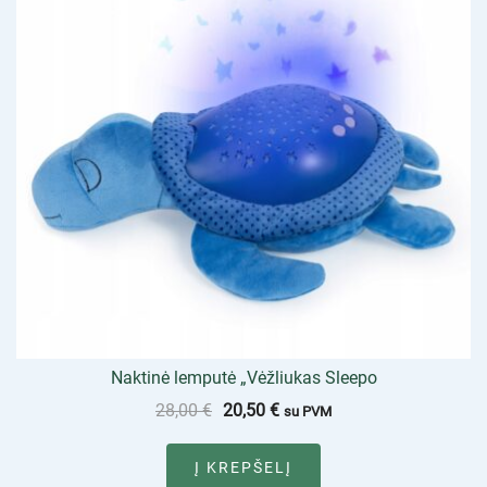
Naktinė lemputė „Vėžliukas Sleepo
28,00
€
20,50
€
su PVM
Į KREPŠELĮ