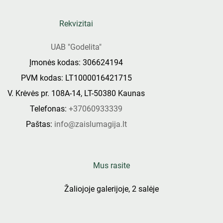
Rekvizitai
UAB "Godelita"
Įmonės kodas: 306624194
PVM kodas: LT1000016421715
V. Krėvės pr. 108A-14, LT-50380 Kaunas
Telefonas:
+37060933339
Paštas:
info@zaislumagija.lt
Mus rasite
Žaliojoje galerijoje, 2 salėje