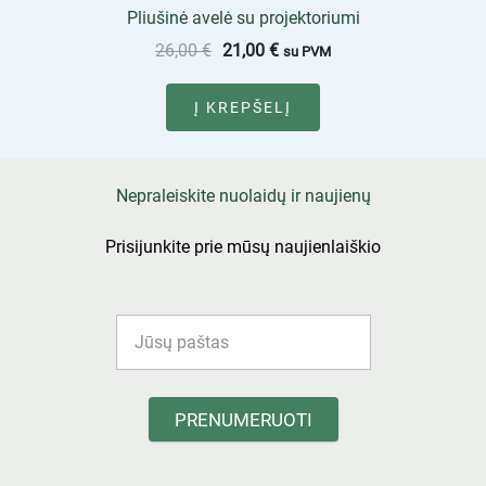
Pliušinė avelė su projektoriumi
26,00
€
21,00
€
su PVM
Į KREPŠELĮ
Nepraleiskite nuolaidų ir naujienų
Prisijunkite prie mūsų naujienlaiškio
PRENUMERUOTI