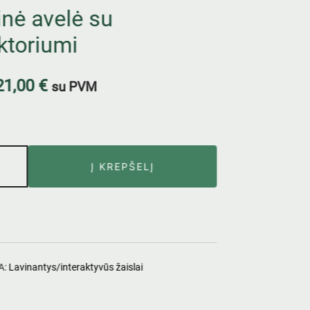
inė avelė su
ktoriumi
21,00
€
su PVM
Į KREPŠELĮ
A:
Lavinantys/interaktyvūs žaislai