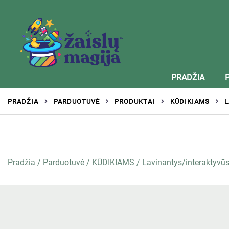
Žaislai tinkantys įvairaus amžiaus vaikams
Zaislumagija.lt – žaislų parduotuvė vaikams
PRADŽIA
PRADŽIA
PARDUOTUVĖ
PRODUKTAI
KŪDIKIAMS
L
Pradžia
/
Parduotuvė
/
KŪDIKIAMS
/
Lavinantys/interaktyvūs