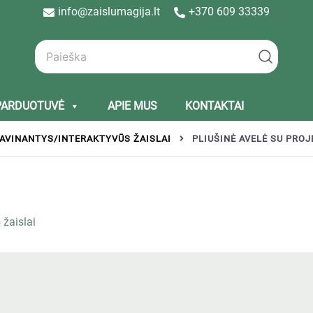
info@zaislumagija.lt
+370 609 33339
PARDUOTUVĖ
APIE MUS
KONTAKTAI
AVINANTYS/INTERAKTYVŪS ŽAISLAI
PLIUŠINĖ AVELĖ SU PRO
 žaislai