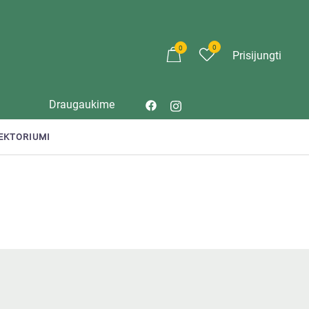
0
0
Prisijungti
Draugaukime
JEKTORIUMI