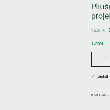
Pliuš
proje
26,00
€
Turime
Įsiminti
KATEGORIJ