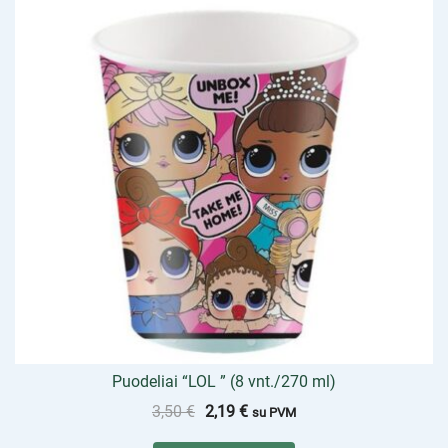
Puodeliai “LOL ” (8 vnt./270 ml)
3,50
€
2,19
€
su PVM