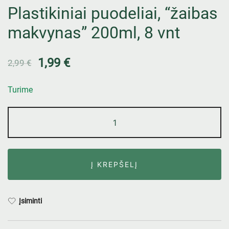
Plastikiniai puodeliai, “žaibas
makvynas” 200ml, 8 vnt
1,99
€
2,99
€
Turime
Į KREPŠELĮ
Įsiminti