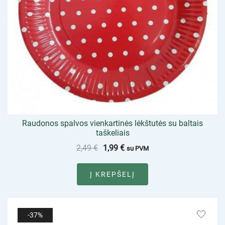
Raudonos spalvos vienkartinės lėkštutės su baltais
taškeliais
2,49
€
1,99
€
su PVM
Į KREPŠELĮ
-37%