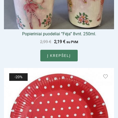
Popieriniai puodeliai “Fėja” 8vnt. 250ml.
2,99
€
2,19
€
su PVM
Į KREPŠELĮ
-20%