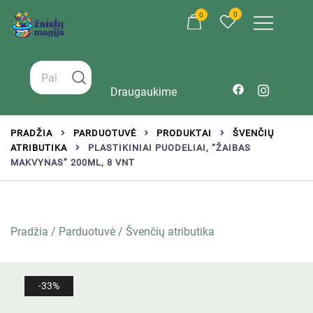
0
0
Žaislai tinkantys įvairaus amžiaus vaikams
Zaislumagija.lt – žaislų parduotuvė vaikams
Draugaukime
PRADŽIA
PARDUOTUVĖ
PRODUKTAI
ŠVENČIŲ
ATRIBUTIKA
PLASTIKINIAI PUODELIAI, “ŽAIBAS
MAKVYNAS” 200ML, 8 VNT
Pradžia
/
Parduotuvė
/
Švenčių atributika
-33%