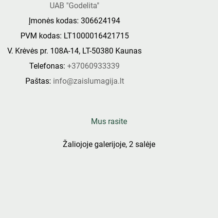
UAB "Godelita"
Įmonės kodas: 306624194
PVM kodas: LT1000016421715
V. Krėvės pr. 108A-14, LT-50380 Kaunas
Telefonas:
+37060933339
Paštas:
info@zaislumagija.lt
Mus rasite
Žaliojoje galerijoje, 2 salėje