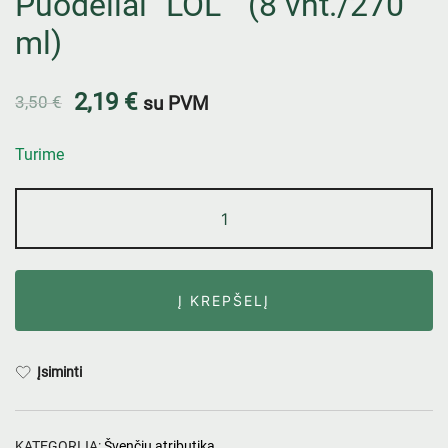
Puodeliai “LOL ” (8 vnt./270
ml)
2,19
€
3,50
€
su PVM
Turime
Į KREPŠELĮ
Įsiminti
KATEGORIJA:
Švenčių atributika