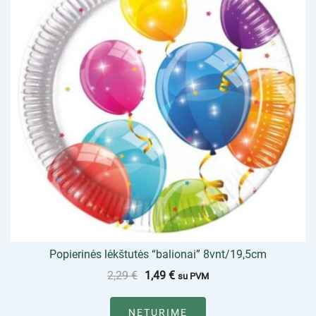
Popierinės lėkštutės “balionai” 8vnt/19,5cm
2,29
€
1,49
€
su PVM
NETURIME