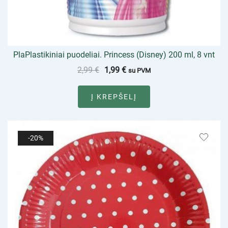
PlaPlastikiniai puodeliai. Princess (Disney) 200 ml, 8 vnt
2,99
€
1,99
€
su PVM
Į KREPŠELĮ
-20%