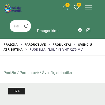
0
0
Žaislai tinkantys įvairaus amžiaus vaikams
Zaislumagija.lt – žaislų parduotuvė vaikams
Draugaukime
PRADŽIA
PARDUOTUVĖ
PRODUKTAI
ŠVENČIŲ
ATRIBUTIKA
PUODELIAI “LOL ” (8 VNT./270 ML)
Pradžia
/
Parduotuvė
/
Švenčių atributika
-37%