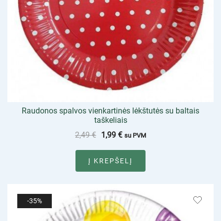
Raudonos spalvos vienkartinės lėkštutės su baltais
taškeliais
2,49
€
1,99
€
su PVM
Į KREPŠELĮ
-35%