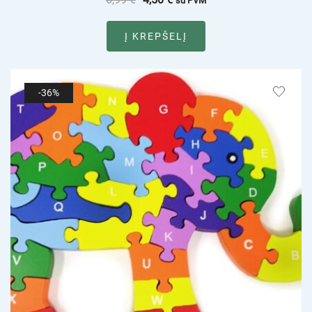
su PVM
Į KREPŠELĮ
-36%