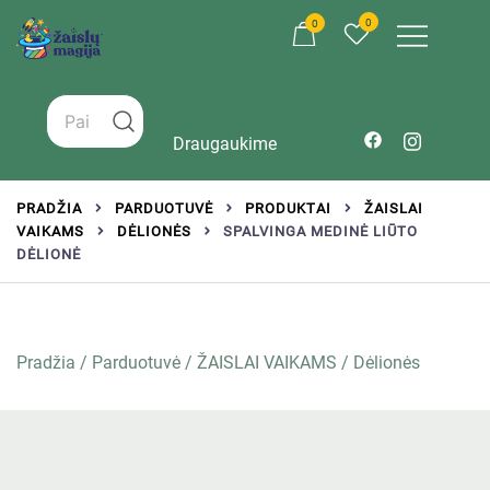
0
0
Žaislai tinkantys įvairaus amžiaus vaikams
Zaislumagija.lt – žaislų parduotuvė vaikams
Draugaukime
PRADŽIA
PARDUOTUVĖ
PRODUKTAI
ŽAISLAI
VAIKAMS
DĖLIONĖS
SPALVINGA MEDINĖ LIŪTO
DĖLIONĖ
Pradžia
/
Parduotuvė
/
ŽAISLAI VAIKAMS
/
Dėlionės