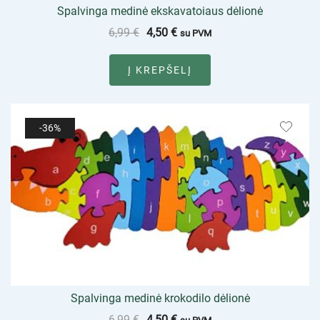
Spalvinga medinė ekskavatoiaus dėlionė
6,99
€
4,50
€
su PVM
Į KREPŠELĮ
-36%
Spalvinga medinė krokodilo dėlionė
6,99
€
4,50
€