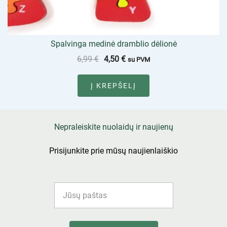
Spalvinga medinė dramblio dėlionė
6,99
€
4,50
€
su PVM
Į KREPŠELĮ
Nepraleiskite nuolaidų ir naujienų
Prisijunkite prie mūsų naujienlaiškio