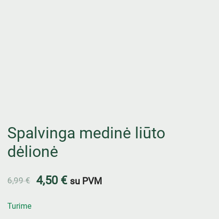
Spalvinga medinė liūto
dėlionė
4,50
€
6,99
€
su PVM
Turime