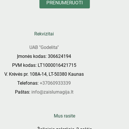
PRENUMERUOTI
Rekvizitai
UAB "Godelita"
Įmonės kodas: 306624194
PVM kodas: LT1000016421715
V. Krėvės pr. 108A-14, LT-50380 Kaunas
Telefonas:
+37060933339
Paštas:
info@zaislumagija.lt
Mus rasite