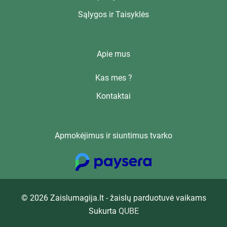
Sąlygos ir Taisyklės
Apie mus
Kas mes ?
Kontaktai
Apmokėjimus ir siuntimus tvarko
© 2026 Zaislumagija.lt - žaislų parduotuvė vaikams
Sukurta
QUBE