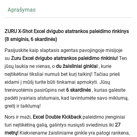
Aprašymas
ZURU X-Shot Excel dvigubo atatrankos paleidimo rinkinys
(8 smiginis, 6 skardinės)
Pasijuskite kaip slaptasis agentas pavojingoje misijoje
su
Zuru Excel dvigubo atatrankos paleidimo rinkiniu!
Ten
jūsų laukia ne vienas, o
du žaisliniai ginklai
, kurie
neįtikėtinai tiksliai numuš bet kurį taikinį! Tačiau prieš
eidami į mūšį turite būti tinkamai apmokyti. Jūsų
treniruotėmis pasirūpins net
6 skardinės
, kurias galėsite
padėti įvairiais atstumais, kad lavintumėte savo miklumą,
greitį ir taiklumą!
Nors ir maži,
Excel Double Kickback
paleidimo įrenginiai
turi neįtikėtiną galią, galintys nusiųsti sviedinius iki
27
metrų!
Kiekviename žaisliniame ginkle yra patogi rankena,