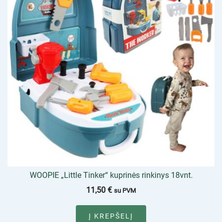
WOOPIE „Little Tinker“ kuprinės rinkinys 18vnt.
11,50
€
su PVM
Į KREPŠELĮ