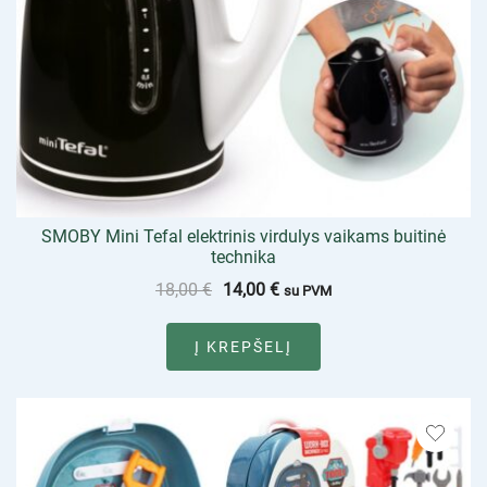
SMOBY Mini Tefal elektrinis virdulys vaikams buitinė
technika
18,00
€
14,00
€
su PVM
Į KREPŠELĮ