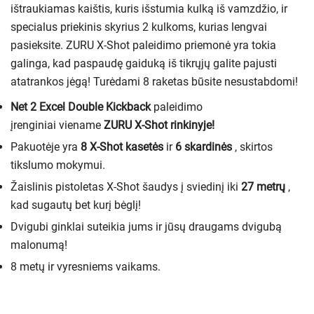
ištraukiamas kaištis, kuris išstumia kulką iš vamzdžio, ir
specialus priekinis skyrius 2 kulkoms, kurias lengvai
pasieksite. ZURU X-Shot paleidimo priemonė yra tokia
galinga, kad paspaudę gaiduką iš tikrųjų galite pajusti
atatrankos jėgą! Turėdami 8 raketas būsite nesustabdomi!
Net 2 Excel Double Kickback
paleidimo
įrenginiai viename
ZURU X-Shot rinkinyje!
Pakuotėje yra
8 X-Shot kasetės
ir
6 skardinės
, skirtos
tikslumo mokymui.
Žaislinis pistoletas X-Shot šaudys į sviedinį iki
27 metrų
,
kad sugautų bet kurį bėglį!
Dvigubi ginklai suteikia jums ir jūsų draugams dvigubą
malonumą!
8 metų ir vyresniems vaikams.