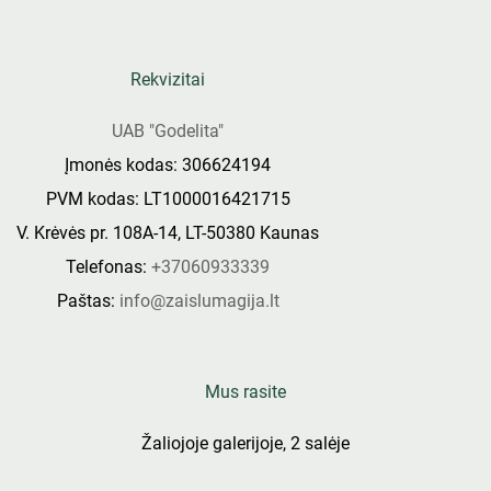
Rekvizitai
UAB "Godelita"
Įmonės kodas: 306624194
PVM kodas: LT1000016421715
V. Krėvės pr. 108A-14, LT-50380 Kaunas
Telefonas:
+37060933339
Paštas:
info@zaislumagija.lt
Mus rasite
Žaliojoje galerijoje, 2 salėje