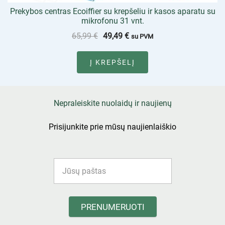
Prekybos centras Ecoiffier su krepšeliu ir kasos aparatu su
mikrofonu 31 vnt.
65,99
€
49,49
€
su PVM
Į KREPŠELĮ
Nepraleiskite nuolaidų ir naujienų
Prisijunkite prie mūsų naujienlaiškio
PRENUMERUOTI