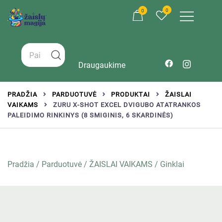
0
0
Žaislai tinkantys įvairaus amžiaus vaikams
Zaislumagija.lt – žaislų parduotuvė vaikams
Draugaukime
PRADŽIA
PARDUOTUVĖ
PRODUKTAI
ŽAISLAI
VAIKAMS
ZURU X-SHOT EXCEL DVIGUBO ATATRANKOS
PALEIDIMO RINKINYS (8 SMIGINIS, 6 SKARDINĖS)
Pradžia
/
Parduotuvė
/
ŽAISLAI VAIKAMS
/
Ginklai