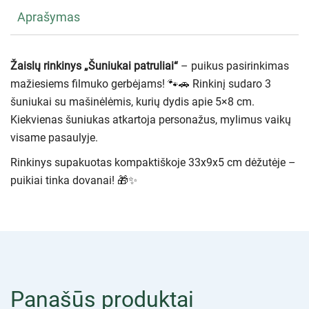
Aprašymas
Žaislų rinkinys „Šuniukai patruliai“
– puikus pasirinkimas
mažiesiems filmuko gerbėjams! 🐾🚗 Rinkinį sudaro 3
šuniukai su mašinėlėmis, kurių dydis apie 5×8 cm.
Kiekvienas šuniukas atkartoja personažus, mylimus vaikų
visame pasaulyje.
Rinkinys supakuotas kompaktiškoje 33x9x5 cm dėžutėje –
puikiai tinka dovanai! 🎁✨
Panašūs produktai