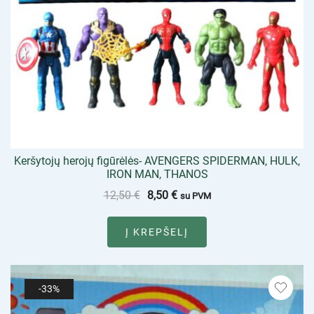
Keršytojų herojų figūrėlės- AVENGERS SPIDERMAN, HULK,
IRON MAN, THANOS
12,50
€
8,50
€
su PVM
Į KREPŠELĮ
-33%