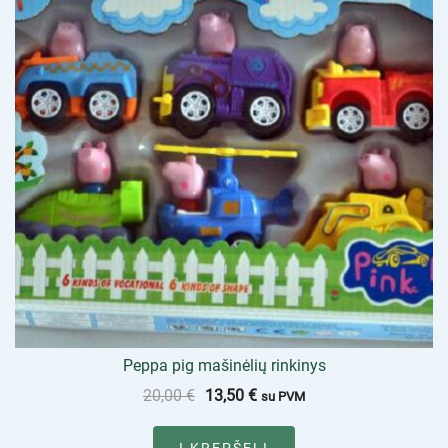
Peppa pig mašinėlių rinkinys
20,00
€
13,50
€
su PVM