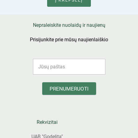
Į KREPŠELĮ
Nepraleiskite nuolaidų ir naujienų
Prisijunkite prie mūsų naujienlaiškio
PRENUMERUOTI
Rekvizitai
UAB "Godelita"