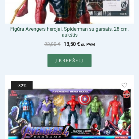
Figūra Avengers herojai, Spiderman su garsais, 28 cm.
aukštis
22,00
€
13,50
€
su PVM
Į KREPŠELĮ
-32%