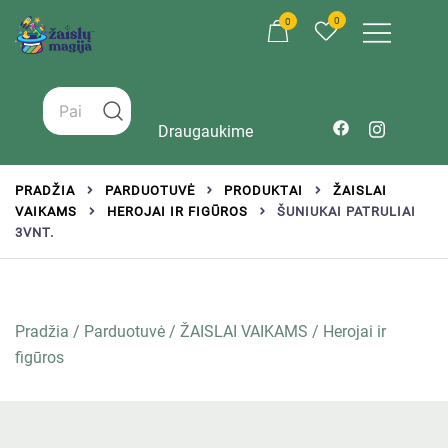
0
0
Žaislai tinkantys įvairaus amžiaus vaikams
Zaislumagija.lt – žaislų parduotuvė vaikams
Draugaukime
PRADŽIA
PARDUOTUVĖ
PRODUKTAI
ŽAISLAI
VAIKAMS
HEROJAI IR FIGŪROS
ŠUNIUKAI PATRULIAI
3VNT.
Pradžia
/
Parduotuvė
/
ŽAISLAI VAIKAMS
/
Herojai ir
figūros