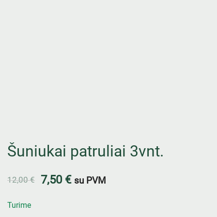
Šuniukai patruliai 3vnt.
7,50
€
12,00
€
su PVM
Turime