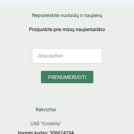
Nepraleiskite nuolaidų ir naujienų
Prisijunkite prie mūsų naujienlaiškio
PRENUMERUOTI
Rekvizitai
UAB "Godelita"
Įmonės kodas: 306624194