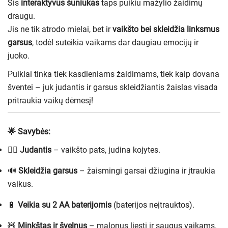
Šis
interaktyvus šuniukas
taps puikiu mažylio žaidimų
draugu.
Jis ne tik atrodo mielai, bet ir
vaikšto bei skleidžia linksmus
garsus
, todėl suteikia vaikams dar daugiau emocijų ir
juoko.
Puikiai tinka tiek kasdieniams žaidimams, tiek kaip dovana
šventei – juk judantis ir garsus skleidžiantis žaislas visada
pritraukia vaikų dėmesį!
🌟 Savybės:
🚶‍♀️
Judantis
– vaikšto pats, judina kojytes.
🔊
Skleidžia garsus
– žaismingi garsai džiugina ir įtraukia
vaikus.
🔋
Veikia su 2 AA baterijomis
(baterijos neįtrauktos).
🧸
Minkštas ir švelnus
– malonus liesti ir saugus vaikams.