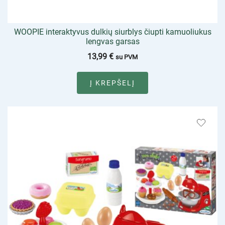
WOOPIE interaktyvus dulkių siurblys čiupti kamuoliukus
lengvas garsas
13,99
€
su PVM
Į KREPŠELĮ