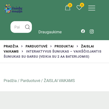
0
0
Žaislai tinkantys įvairaus amžiaus vaikams
Zaislumagija.lt – žaislų parduotuvė vaikams
Draugaukime
PRADŽIA
PARDUOTUVĖ
PRODUKTAI
ŽAISLAI
VAIKAMS
INTERAKTYVUS ŠUNIUKAS – VAIKŠČIOJANTIS
ŠUNIUKAS SU GARSU (VEIKIA SU 2 AA BATERIJOMIS)
Pradžia
/
Parduotuvė
/
ŽAISLAI VAIKAMS