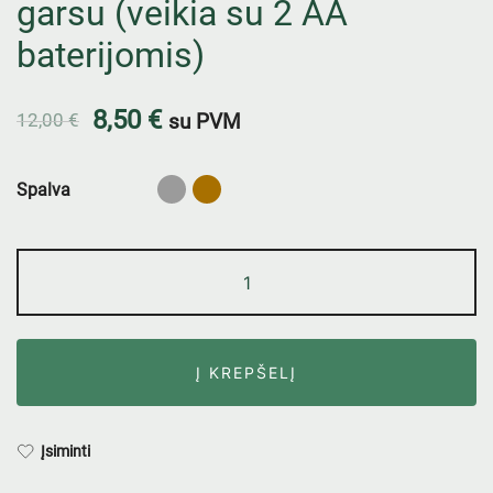
garsu (veikia su 2 AA
baterijomis)
8,50
€
12,00
€
su PVM
Spalva
Į KREPŠELĮ
Įsiminti