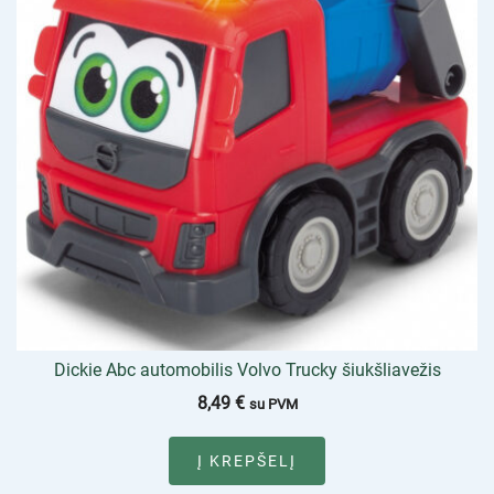
Dickie Abc automobilis Volvo Trucky šiukšliavežis
8,49
€
su PVM
Į KREPŠELĮ