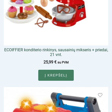
ECOIFFIER konditerio rinkinys, sausainių mikseris + priedai,
21 vnt.
25,99
€
su PVM
Į KREPŠELĮ