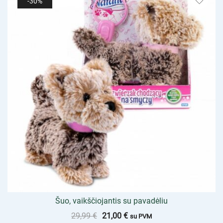
-30%
Šuo, vaikščiojantis su pavadėliu
29,99
€
21,00
€
su PVM