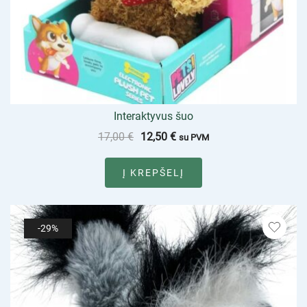
Interaktyvus šuo
17,00
€
12,50
€
su PVM
Į KREPŠELĮ
-29%