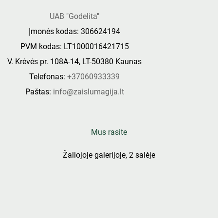
UAB "Godelita"
Įmonės kodas: 306624194
PVM kodas: LT1000016421715
V. Krėvės pr. 108A-14, LT-50380 Kaunas
Telefonas:
+37060933339
Paštas:
info@zaislumagija.lt
Mus rasite
Žaliojoje galerijoje, 2 salėje