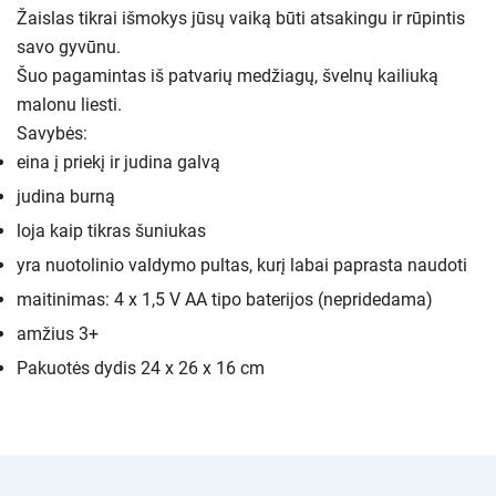
Žaislas tikrai išmokys jūsų vaiką būti atsakingu ir rūpintis
savo gyvūnu.
Šuo pagamintas iš patvarių medžiagų, švelnų kailiuką
malonu liesti.
Savybės:
eina į priekį ir judina galvą
judina burną
loja kaip tikras šuniukas
yra nuotolinio valdymo pultas, kurį labai paprasta naudoti
maitinimas: 4 x 1,5 V AA tipo baterijos (nepridedama)
amžius 3+
Pakuotės dydis 24 x 26 x 16 cm