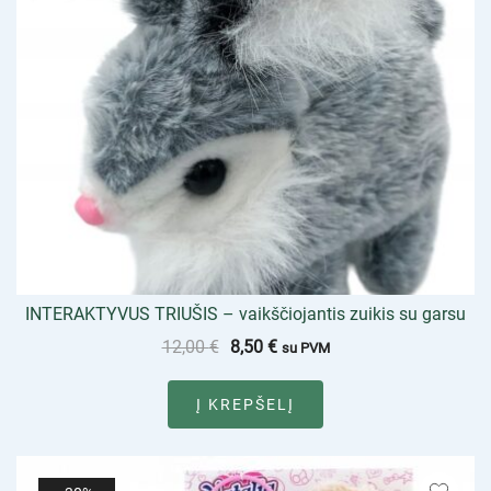
INTERAKTYVUS TRIUŠIS – vaikščiojantis zuikis su garsu
12,00
€
8,50
€
su PVM
Į KREPŠELĮ