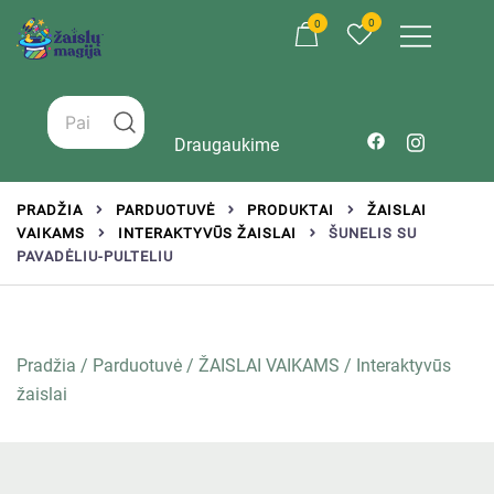
0
0
Žaislai tinkantys įvairaus amžiaus vaikams
Zaislumagija.lt – žaislų parduotuvė vaikams
Draugaukime
PRADŽIA
PARDUOTUVĖ
PRODUKTAI
ŽAISLAI
VAIKAMS
INTERAKTYVŪS ŽAISLAI
ŠUNELIS SU
PAVADĖLIU-PULTELIU
Pradžia
/
Parduotuvė
/
ŽAISLAI VAIKAMS
/
Interaktyvūs
žaislai