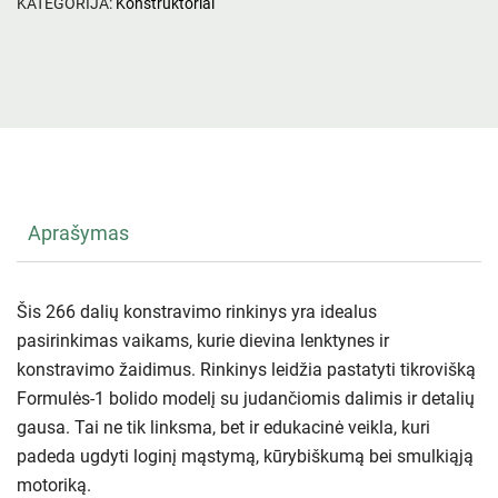
KATEGORIJA:
Konstruktoriai
Aprašymas
Šis 266 dalių konstravimo rinkinys yra idealus
pasirinkimas vaikams, kurie dievina lenktynes ir
konstravimo žaidimus. Rinkinys leidžia pastatyti tikrovišką
Formulės-1 bolido modelį su judančiomis dalimis ir detalių
gausa. Tai ne tik linksma, bet ir edukacinė veikla, kuri
padeda ugdyti loginį mąstymą, kūrybiškumą bei smulkiąją
motoriką.