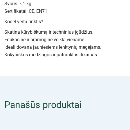
Svoris: ~1 kg
Sertifikatai: CE, EN71
Kodėl verta rinktis?
Skatina kūrybiškumą ir techninius įgūdžius.
Edukacinė ir pramoginė veikla viename.
Ideali dovana jauniesiems lenktynių mėgėjams.
Kokybiškos medžiagos ir patrauklus dizainas.
Panašūs produktai