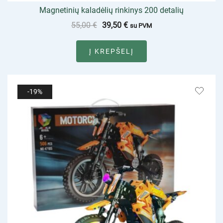
Magnetinių kaladėlių rinkinys 200 detalių
55,00
€
39,50
€
su PVM
Į KREPŠELĮ
-19%