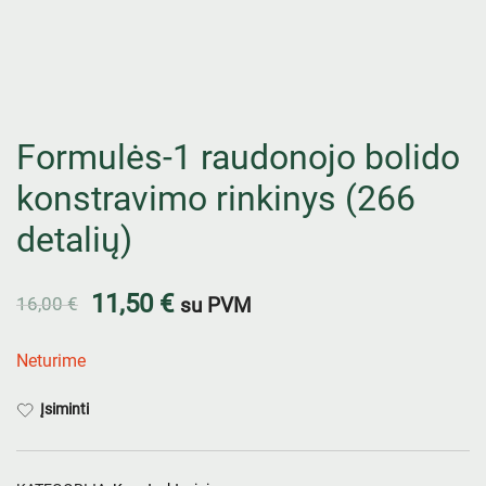
Formulės-1 raudonojo bolido
konstravimo rinkinys (266
detalių)
11,50
€
16,00
€
su PVM
Neturime
Įsiminti