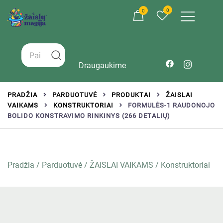
0
0
Žaislai tinkantys įvairaus amžiaus vaikams
Zaislumagija.lt – žaislų parduotuvė vaikams
Draugaukime
PRADŽIA
PARDUOTUVĖ
PRODUKTAI
ŽAISLAI
VAIKAMS
KONSTRUKTORIAI
FORMULĖS-1 RAUDONOJO
BOLIDO KONSTRAVIMO RINKINYS (266 DETALIŲ)
Pradžia
/
Parduotuvė
/
ŽAISLAI VAIKAMS
/
Konstruktoriai