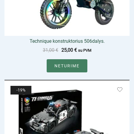
Technique konstruktorius 506dalys.
31,00
€
25,00
€
su PVM
NETURIME
-19%