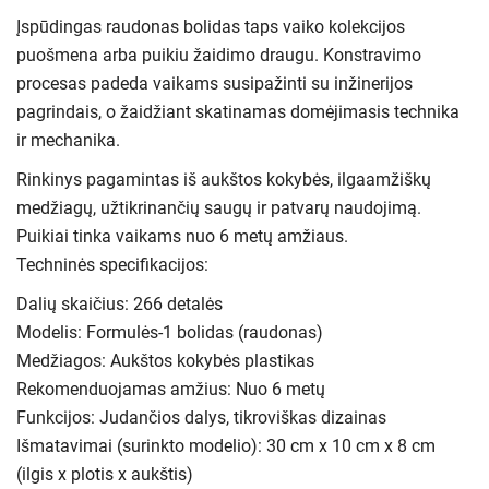
Įspūdingas raudonas bolidas taps vaiko kolekcijos
puošmena arba puikiu žaidimo draugu. Konstravimo
procesas padeda vaikams susipažinti su inžinerijos
pagrindais, o žaidžiant skatinamas domėjimasis technika
ir mechanika.
Rinkinys pagamintas iš aukštos kokybės, ilgaamžiškų
medžiagų, užtikrinančių saugų ir patvarų naudojimą.
Puikiai tinka vaikams nuo 6 metų amžiaus.
Techninės specifikacijos:
Dalių skaičius: 266 detalės
Modelis: Formulės-1 bolidas (raudonas)
Medžiagos: Aukštos kokybės plastikas
Rekomenduojamas amžius: Nuo 6 metų
Funkcijos: Judančios dalys, tikroviškas dizainas
Išmatavimai (surinkto modelio): 30 cm x 10 cm x 8 cm
(ilgis x plotis x aukštis)