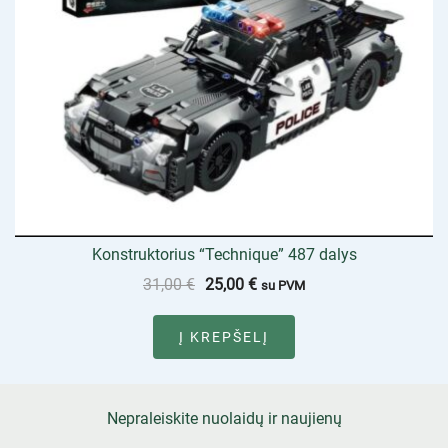
Konstruktorius “Technique” 487 dalys
31,00
€
25,00
€
su PVM
Į KREPŠELĮ
Nepraleiskite nuolaidų ir naujienų