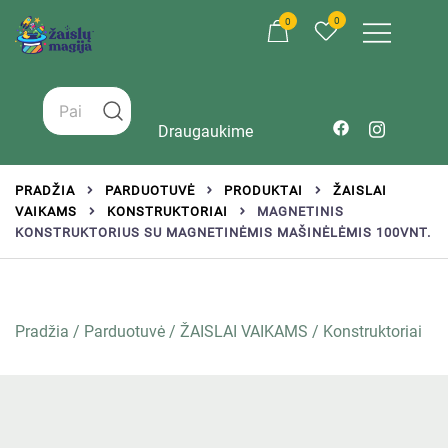
0
0
Žaislai tinkantys įvairaus amžiaus vaikams
Zaislumagija.lt – žaislų parduotuvė vaikams
Draugaukime
PRADŽIA
PARDUOTUVĖ
PRODUKTAI
ŽAISLAI
VAIKAMS
KONSTRUKTORIAI
MAGNETINIS
KONSTRUKTORIUS SU MAGNETINĖMIS MAŠINĖLĖMIS 100VNT.
Pradžia
/
Parduotuvė
/
ŽAISLAI VAIKAMS
/
Konstruktoriai