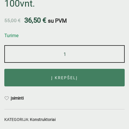
100vnt.
36,50
€
55,00
€
su PVM
Turime
Į KREPŠELĮ
Įsiminti
KATEGORIJA:
Konstruktoriai