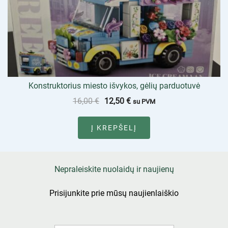
Konstruktorius miesto išvykos, gėlių parduotuvė
16,00
€
12,50
€
su PVM
Į KREPŠELĮ
Nepraleiskite nuolaidų ir naujienų
Prisijunkite prie mūsų naujienlaiškio