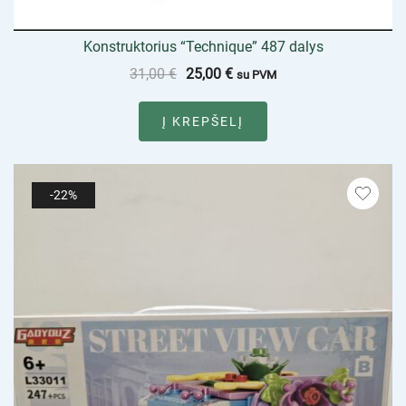
Konstruktorius “Technique” 487 dalys
31,00
€
25,00
€
su PVM
Į KREPŠELĮ
-22%