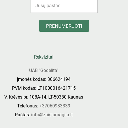
PRENUMERUOTI
Rekvizitai
UAB "Godelita"
Įmonės kodas: 306624194
PVM kodas: LT1000016421715
V. Krėvės pr. 108A-14, LT-50380 Kaunas
Telefonas:
+37060933339
Paštas:
info@zaislumagija.lt