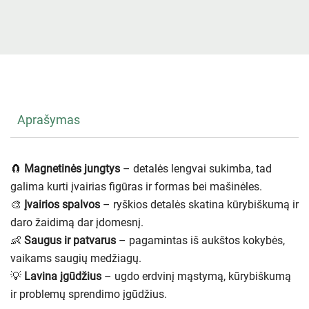
Aprašymas
🧲
Magnetinės jungtys
– detalės lengvai sukimba, tad
galima kurti įvairias figūras ir formas bei mašinėles.
🎨
Įvairios spalvos
– ryškios detalės skatina kūrybiškumą ir
daro žaidimą dar įdomesnį.
👶
Saugus ir patvarus
– pagamintas iš aukštos kokybės,
vaikams saugių medžiagų.
💡
Lavina įgūdžius
– ugdo erdvinį mąstymą, kūrybiškumą
ir problemų sprendimo įgūdžius.