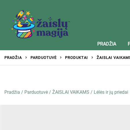
Žaislai tinkantys įvairaus amžiaus vaikams
Zaislumagija.lt – žaislų parduotuvė vaikams
PRADŽIA
PRADŽIA
PARDUOTUVĖ
PRODUKTAI
ŽAISLAI VAIKAM
Pradžia
/
Parduotuvė
/
ŽAISLAI VAIKAMS
/
Lėlės ir jų priedai