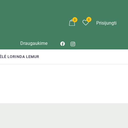
0
0
Prisijungti
Draugaukime
ĖLĖ LORINDA LEMUR