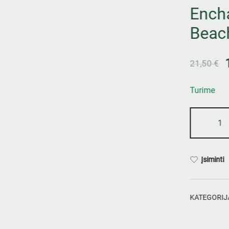
Ench
Beach
21,50
€
Turime
Įsiminti
KATEGORIJ