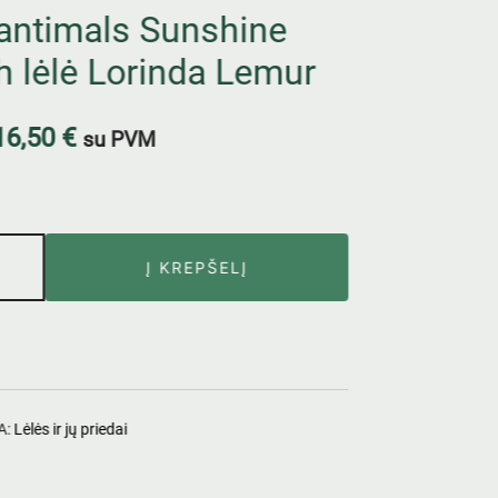
antimals Sunshine
 lėlė Lorinda Lemur
16,50
€
su PVM
Į KREPŠELĮ
A:
Lėlės ir jų priedai