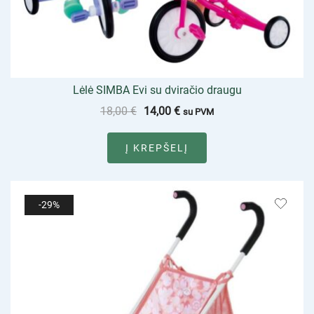
Lėlė SIMBA Evi su dviračio draugu
18,00
€
14,00
€
su PVM
Į KREPŠELĮ
-29%