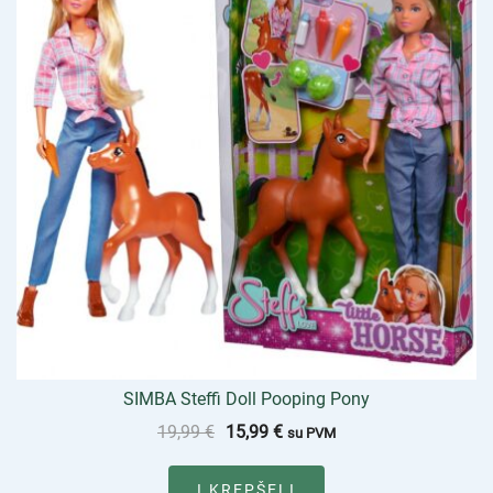
SIMBA Steffi Doll Pooping Pony
19,99
€
15,99
€
su PVM
Į KREPŠELĮ