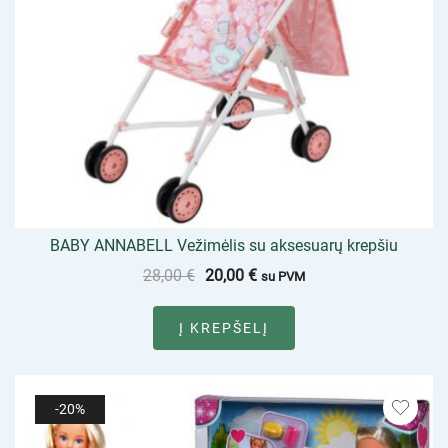
BABY ANNABELL Vežimėlis su aksesuarų krepšiu
28,00
€
20,00
€
su PVM
Į KREPŠELĮ
-20%