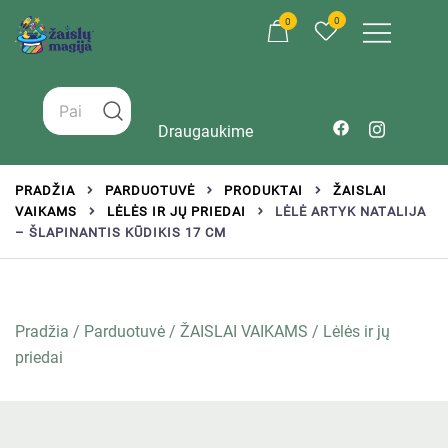
0
0
Žaislai tinkantys įvairaus amžiaus vaikams
Zaislumagija.lt – žaislų parduotuvė vaikams
Draugaukime
PRADŽIA
PARDUOTUVĖ
PRODUKTAI
ŽAISLAI
VAIKAMS
LĖLĖS IR JŲ PRIEDAI
LĖLĖ ARTYK NATALIJA
– ŠLAPINANTIS KŪDIKIS 17 CM
Pradžia
/
Parduotuvė
/
ŽAISLAI VAIKAMS
/
Lėlės ir jų
priedai