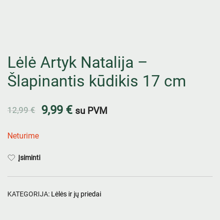
Lėlė Artyk Natalija –
Šlapinantis kūdikis 17 cm
9,99
€
12,99
€
su PVM
Neturime
Įsiminti
KATEGORIJA:
Lėlės ir jų priedai