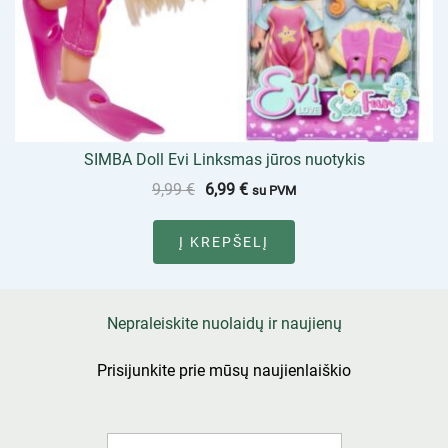
SIMBA Doll Evi Linksmas jūros nuotykis
9,99
€
6,99
€
su PVM
Į KREPŠELĮ
Nepraleiskite nuolaidų ir naujienų
Prisijunkite prie mūsų naujienlaiškio