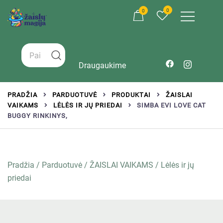
0
0
Žaislai tinkantys įvairaus amžiaus vaikams
Zaislumagija.lt – žaislų parduotuvė vaikams
Draugaukime
PRADŽIA
PARDUOTUVĖ
PRODUKTAI
ŽAISLAI
VAIKAMS
LĖLĖS IR JŲ PRIEDAI
SIMBA EVI LOVE CAT
BUGGY RINKINYS,
Pradžia
/
Parduotuvė
/
ŽAISLAI VAIKAMS
/
Lėlės ir jų
priedai