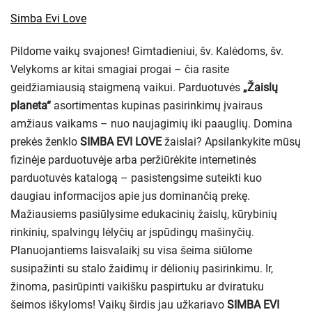
Simba Evi Love
Pildome vaikų svajones! Gimtadieniui, šv. Kalėdoms, šv.
Velykoms ar kitai smagiai progai – čia rasite
geidžiamiausią staigmeną vaikui. Parduotuvės
„Žaislų
planeta“
asortimentas kupinas pasirinkimų įvairaus
amžiaus vaikams – nuo naujagimių iki paauglių. Domina
prekės ženklo
SIMBA EVI LOVE
žaislai? Apsilankykite mūsų
fizinėje parduotuvėje arba peržiūrėkite internetinės
parduotuvės katalogą – pasistengsime suteikti kuo
daugiau informacijos apie jus dominančią prekę.
Mažiausiems pasiūlysime edukacinių žaislų, kūrybinių
rinkinių, spalvingų lėlyčių ar įspūdingų mašinyčių.
Planuojantiems laisvalaikį su visa šeima siūlome
susipažinti su stalo žaidimų ir dėlionių pasirinkimu. Ir,
žinoma, pasirūpinti vaikišku paspirtuku ar dviratuku
šeimos iškyloms! Vaikų širdis jau užkariavo
SIMBA EVI