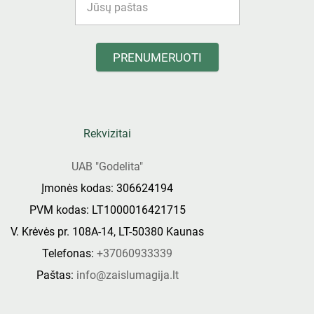
PRENUMERUOTI
Rekvizitai
UAB "Godelita"
Įmonės kodas: 306624194
PVM kodas: LT1000016421715
V. Krėvės pr. 108A-14, LT-50380 Kaunas
Telefonas:
+37060933339
Paštas:
info@zaislumagija.lt