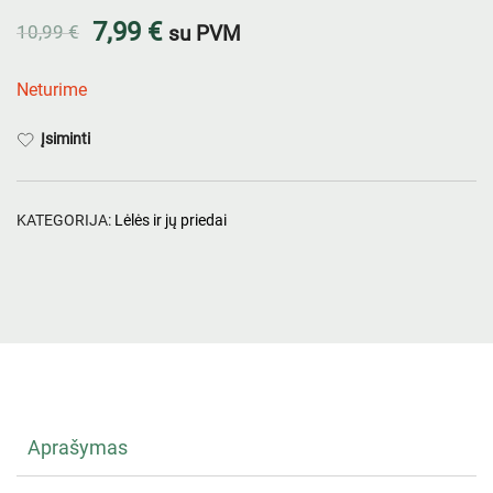
7,99
€
10,99
€
su PVM
Neturime
Įsiminti
KATEGORIJA:
Lėlės ir jų priedai
Aprašymas