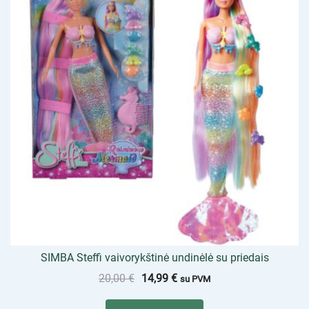
SIMBA Steffi vaivorykštinė undinėlė su priedais
20,00
€
14,99
€
su PVM