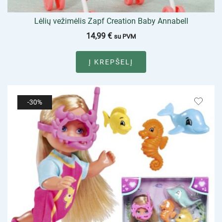
Lėlių vežimėlis Zapf Creation Baby Annabell
14,99
€
su PVM
Į KREPŠELĮ
-30%