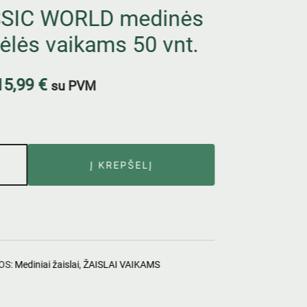
SIC WORLD medinės
ėlės vaikams 50 vnt.
15,99
€
su PVM
Į KREPŠELĮ
OS:
Mediniai žaislai
,
ŽAISLAI VAIKAMS