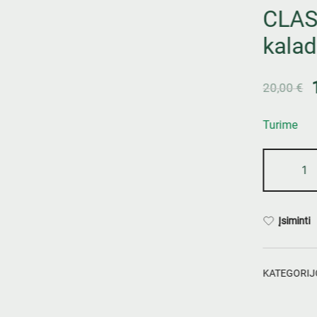
CLAS
kalad
20,00
€
Turime
Įsiminti
KATEGORIJ