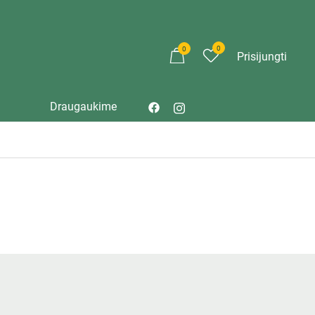
0
0
Prisijungti
Draugaukime