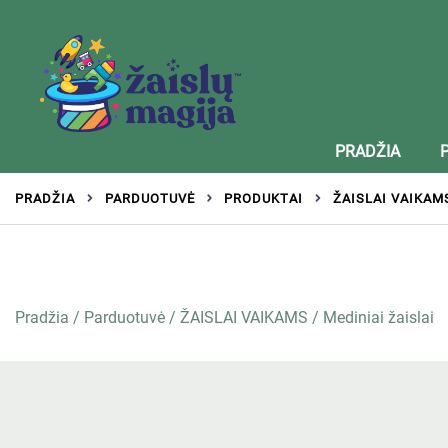
Žaislai tinkantys įvairaus amžiaus vaikams
Zaislumagija.lt – žaislų parduotuvė vaikams
PRADŽIA
PRADŽIA
PARDUOTUVĖ
PRODUKTAI
ŽAISLAI VAIKAM
Pradžia
/
Parduotuvė
/
ŽAISLAI VAIKAMS
/
Mediniai žaislai