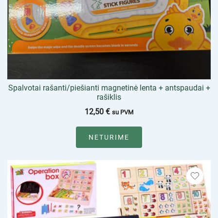
Spalvotai rašanti/piešianti magnetinė lenta + antspaudai +
rašiklis
12,50
€
su PVM
NETURIME