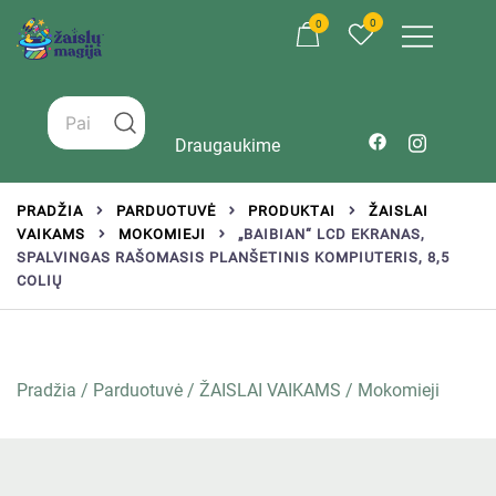
0
0
Žaislai tinkantys įvairaus amžiaus vaikams
Zaislumagija.lt – žaislų parduotuvė vaikams
Draugaukime
PRADŽIA
PARDUOTUVĖ
PRODUKTAI
ŽAISLAI
VAIKAMS
MOKOMIEJI
„BAIBIAN“ LCD EKRANAS,
SPALVINGAS RAŠOMASIS PLANŠETINIS KOMPIUTERIS, 8,5
COLIŲ
Pradžia
/
Parduotuvė
/
ŽAISLAI VAIKAMS
/
Mokomieji