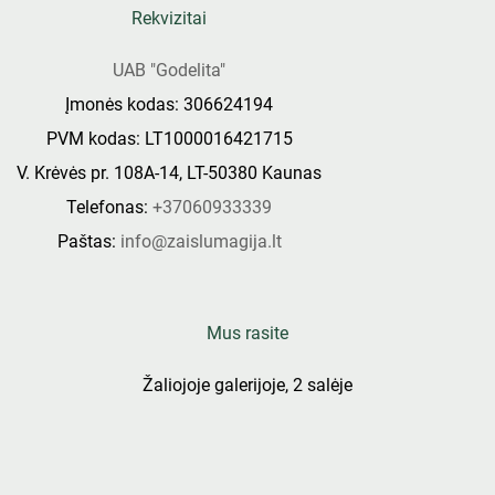
Rekvizitai
UAB "Godelita"
Įmonės kodas: 306624194
PVM kodas: LT1000016421715
V. Krėvės pr. 108A-14, LT-50380 Kaunas
Telefonas:
+37060933339
Paštas:
info@zaislumagija.lt
Mus rasite
Žaliojoje galerijoje, 2 salėje