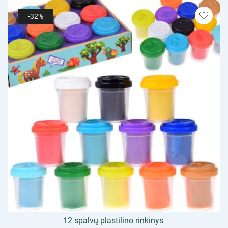
-32%
12 spalvų plastilino rinkinys