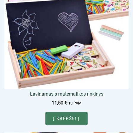
Lavinamasis matematikos rinkinys
11,50
€
su PVM
Į KREPŠELĮ