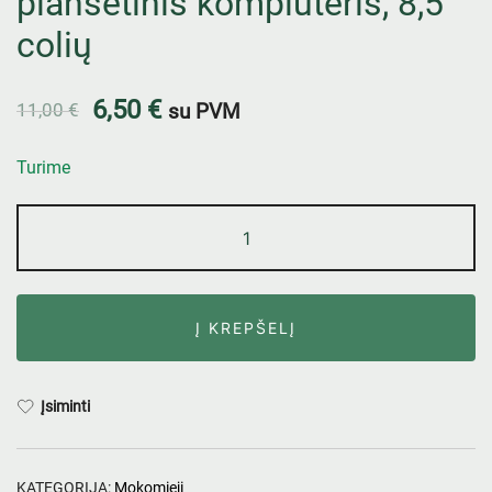
planšetinis kompiuteris, 8,5
colių
6,50
€
11,00
€
su PVM
Turime
Į KREPŠELĮ
Įsiminti
KATEGORIJA:
Mokomieji