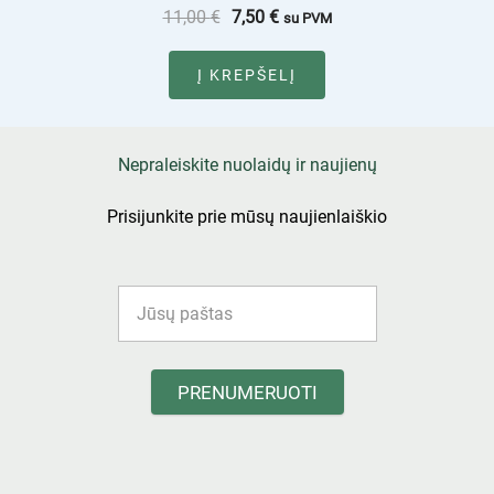
11,00
€
7,50
€
su PVM
Į KREPŠELĮ
Nepraleiskite nuolaidų ir naujienų
Prisijunkite prie mūsų naujienlaiškio
PRENUMERUOTI