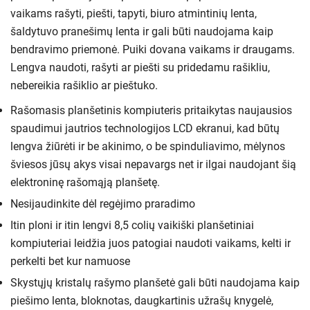
vaikams rašyti, piešti, tapyti, biuro atmintinių lenta,
šaldytuvo pranešimų lenta ir gali būti naudojama kaip
bendravimo priemonė. Puiki dovana vaikams ir draugams.
Lengva naudoti, rašyti ar piešti su pridedamu rašikliu,
nebereikia rašiklio ar pieštuko.
Rašomasis planšetinis kompiuteris pritaikytas naujausios
spaudimui jautrios technologijos LCD ekranui, kad būtų
lengva žiūrėti ir be akinimo, o be spinduliavimo, mėlynos
šviesos jūsų akys visai nepavargs net ir ilgai naudojant šią
elektroninę rašomąją planšetę.
Nesijaudinkite dėl regėjimo praradimo
Itin ploni ir itin lengvi 8,5 colių vaikiški planšetiniai
kompiuteriai leidžia juos patogiai naudoti vaikams, kelti ir
perkelti bet kur namuose
Skystųjų kristalų rašymo planšetė gali būti naudojama kaip
piešimo lenta, bloknotas, daugkartinis užrašų knygelė,