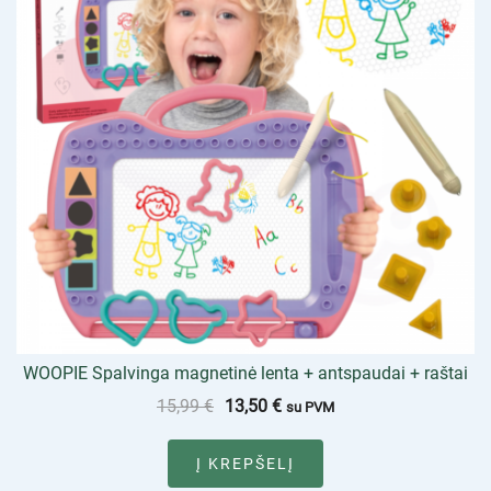
WOOPIE Spalvinga magnetinė lenta + antspaudai + raštai
15,99
€
13,50
€
su PVM
Į KREPŠELĮ