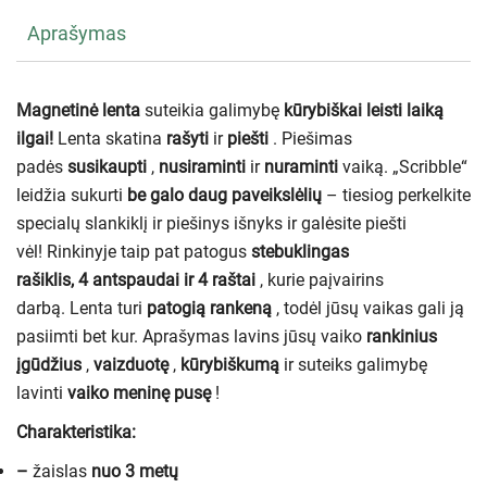
Aprašymas
Magnetinė lenta
suteikia galimybę
kūrybiškai leisti laiką
ilgai!
Lenta skatina
rašyti
ir
piešti
. Piešimas
padės
susikaupti
,
nusiraminti
ir
nuraminti
vaiką. „Scribble“
leidžia sukurti
be galo
daug
paveikslėlių
– tiesiog perkelkite
specialų slankiklį ir piešinys išnyks ir galėsite piešti
vėl! Rinkinyje taip pat patogus
stebuklingas
rašiklis,
4
antspaudai ir 4 raštai
, kurie paįvairins
darbą. Lenta turi
patogią rankeną
, todėl jūsų vaikas gali ją
pasiimti bet kur. Aprašymas lavins jūsų vaiko
rankinius
įgūdžius
,
vaizduotę
,
kūrybiškumą
ir suteiks galimybę
lavinti
vaiko
meninę
pusę
!
Charakteristika:
–
žaislas
nuo 3 metų