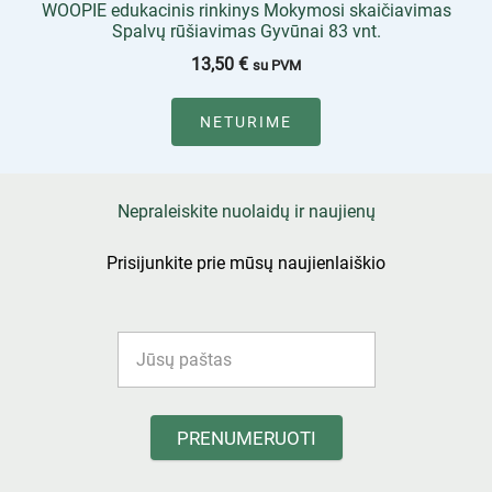
WOOPIE edukacinis rinkinys Mokymosi skaičiavimas
Spalvų rūšiavimas Gyvūnai 83 vnt.
13,50
€
su PVM
NETURIME
Nepraleiskite nuolaidų ir naujienų
Prisijunkite prie mūsų naujienlaiškio
PRENUMERUOTI