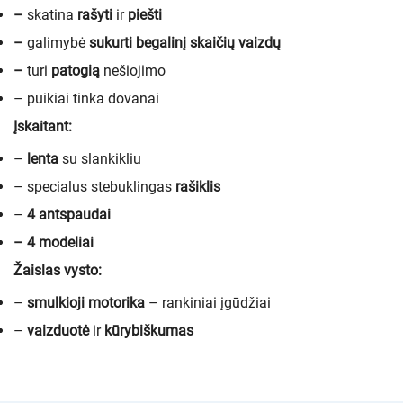
–
skatina
rašyti
ir
piešti
–
galimybė
sukurti begalinį skaičių vaizdų
–
turi
patogią
nešiojimo
– puikiai tinka dovanai
Įskaitant:
–
lenta
su slankikliu
– specialus stebuklingas
rašiklis
–
4
antspaudai
– 4 modeliai
Žaislas vysto:
–
smulkioji motorika
– rankiniai įgūdžiai
–
vaizduotė
ir
kūrybiškumas