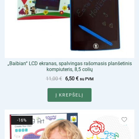
„Baibian“ LCD ekranas, spalvingas rašomasis planšetinis
kompiuteris, 8,5 colių
11,00
€
6,50
€
su PVM
Į KREPŠELĮ
-16%