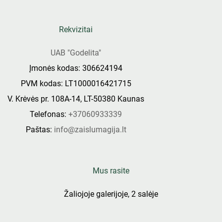
Rekvizitai
UAB "Godelita"
Įmonės kodas: 306624194
PVM kodas: LT1000016421715
V. Krėvės pr. 108A-14, LT-50380 Kaunas
Telefonas:
+37060933339
Paštas:
info@zaislumagija.lt
Mus rasite
Žaliojoje galerijoje, 2 salėje