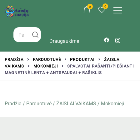
0
0
Žaislai tinkantys įvairaus amžiaus vaikams
Zaislumagija.lt – žaislų parduotuvė vaikams
Draugaukime
PRADŽIA
PARDUOTUVĖ
PRODUKTAI
ŽAISLAI
VAIKAMS
MOKOMIEJI
SPALVOTAI RAŠANTI/PIEŠIANTI
MAGNETINĖ LENTA + ANTSPAUDAI + RAŠIKLIS
Pradžia
/
Parduotuvė
/
ŽAISLAI VAIKAMS
/
Mokomieji