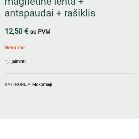
magnetinė lenta +
antspaudai + rašiklis
12,50
€
su PVM
Neturime
Įsiminti
KATEGORIJA:
Mokomieji