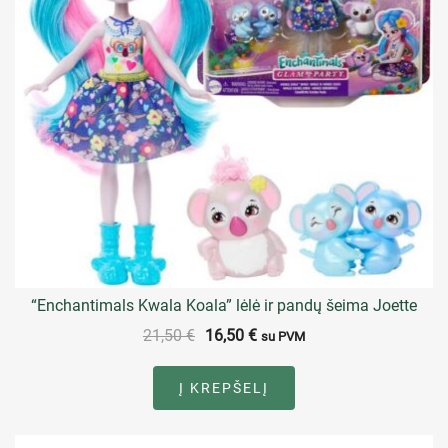
“Enchantimals Kwala Koala” lėlė ir pandų šeima Joette
21,50
€
16,50
€
su PVM
Į KREPŠELĮ