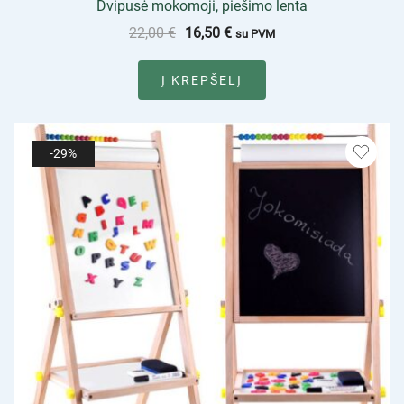
Dvipusė mokomoji, piešimo lenta
22,00
€
16,50
€
su PVM
Į KREPŠELĮ
-29%