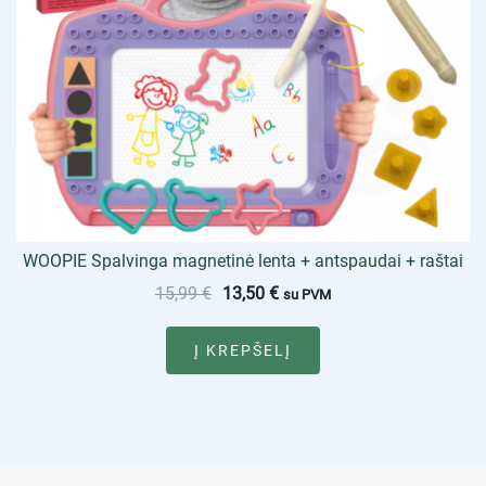
WOOPIE Spalvinga magnetinė lenta + antspaudai + raštai
15,99
€
13,50
€
su PVM
Į KREPŠELĮ