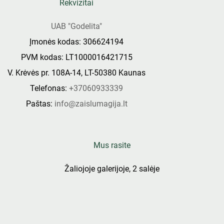
Rekvizitai
UAB "Godelita"
Įmonės kodas: 306624194
PVM kodas: LT1000016421715
V. Krėvės pr. 108A-14, LT-50380 Kaunas
Telefonas:
+37060933339
Paštas:
info@zaislumagija.lt
Mus rasite
Žaliojoje galerijoje, 2 salėje