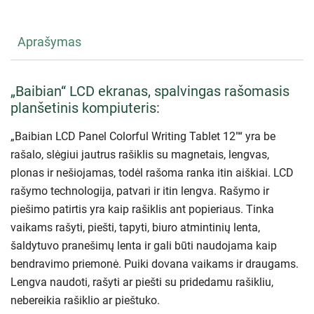
Aprašymas
„Baibian“ LCD ekranas, spalvingas rašomasis
planšetinis kompiuteris:
„Baibian LCD Panel Colorful Writing Tablet 12″“ yra be
rašalo, slėgiui jautrus rašiklis su magnetais, lengvas,
plonas ir nešiojamas, todėl rašoma ranka itin aiškiai. LCD
rašymo technologija, patvari ir itin lengva. Rašymo ir
piešimo patirtis yra kaip rašiklis ant popieriaus. Tinka
vaikams rašyti, piešti, tapyti, biuro atmintinių lenta,
šaldytuvo pranešimų lenta ir gali būti naudojama kaip
bendravimo priemonė. Puiki dovana vaikams ir draugams.
Lengva naudoti, rašyti ar piešti su pridedamu rašikliu,
nebereikia rašiklio ar pieštuko.