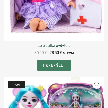
Lėlė Julka gydytoja
30,00
€
23,50
€
su PVM
Į KREPŠELĮ
-23%