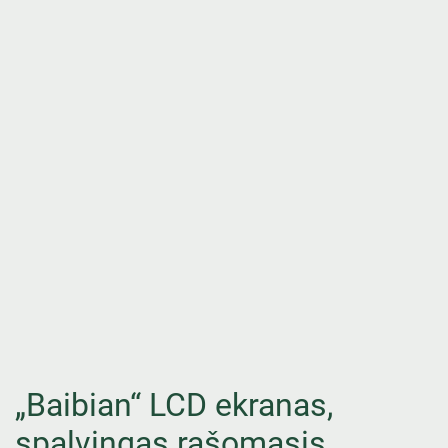
„Baibian“ LCD ekranas,
spalvingas rašomasis