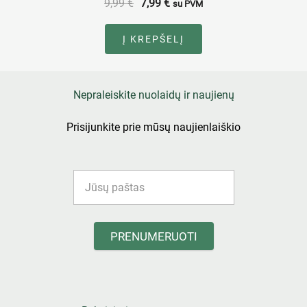
9,99
€
7,99
€
su PVM
Į KREPŠELĮ
Nepraleiskite nuolaidų ir naujienų
Prisijunkite prie mūsų naujienlaiškio
PRENUMERUOTI