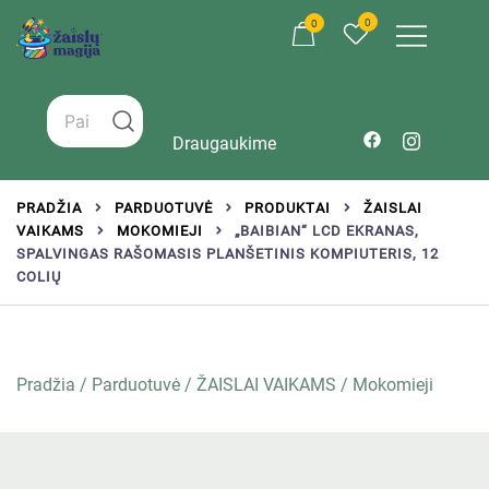
0
0
Žaislai tinkantys įvairaus amžiaus vaikams
Zaislumagija.lt – žaislų parduotuvė vaikams
Draugaukime
PRADŽIA
PARDUOTUVĖ
PRODUKTAI
ŽAISLAI
VAIKAMS
MOKOMIEJI
„BAIBIAN“ LCD EKRANAS,
SPALVINGAS RAŠOMASIS PLANŠETINIS KOMPIUTERIS, 12
COLIŲ
Pradžia
/
Parduotuvė
/
ŽAISLAI VAIKAMS
/
Mokomieji