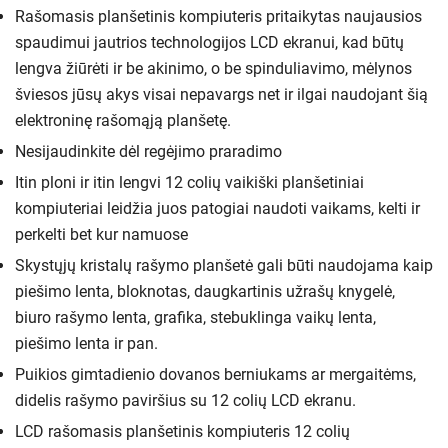
Rašomasis planšetinis kompiuteris pritaikytas naujausios
spaudimui jautrios technologijos LCD ekranui, kad būtų
lengva žiūrėti ir be akinimo, o be spinduliavimo, mėlynos
šviesos jūsų akys visai nepavargs net ir ilgai naudojant šią
elektroninę rašomąją planšetę.
Nesijaudinkite dėl regėjimo praradimo
Itin ploni ir itin lengvi 12 colių vaikiški planšetiniai
kompiuteriai leidžia juos patogiai naudoti vaikams, kelti ir
perkelti bet kur namuose
Skystųjų kristalų rašymo planšetė gali būti naudojama kaip
piešimo lenta, bloknotas, daugkartinis užrašų knygelė,
biuro rašymo lenta, grafika, stebuklinga vaikų lenta,
piešimo lenta ir pan.
Puikios gimtadienio dovanos berniukams ar mergaitėms,
didelis rašymo paviršius su 12 colių LCD ekranu.
LCD rašomasis planšetinis kompiuteris 12 colių