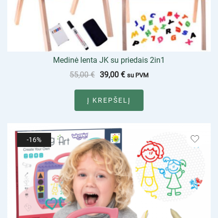
Medinė lenta JK su priedais 2in1
55,00
€
39,00
€
su PVM
Į KREPŠELĮ
-16%