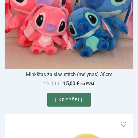
Minkštas žaislas stitch (mėlynas) 30cm
22,00
€
15,00
€
su PVM
Į KREPŠELĮ