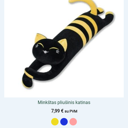
Minkštas pliušinis katinas
7,99
€
su PVM