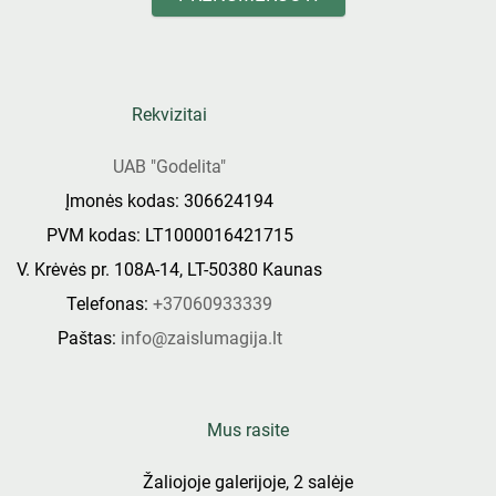
Rekvizitai
UAB "Godelita"
Įmonės kodas: 306624194
PVM kodas: LT1000016421715
V. Krėvės pr. 108A-14, LT-50380 Kaunas
Telefonas:
+37060933339
Paštas:
info@zaislumagija.lt
Mus rasite
Žaliojoje galerijoje, 2 salėje