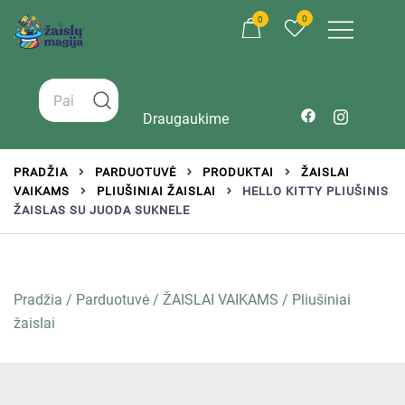
0
0
Žaislai tinkantys įvairaus amžiaus vaikams
Zaislumagija.lt – žaislų parduotuvė vaikams
Draugaukime
PRADŽIA
PARDUOTUVĖ
PRODUKTAI
ŽAISLAI
VAIKAMS
PLIUŠINIAI ŽAISLAI
HELLO KITTY PLIUŠINIS
ŽAISLAS SU JUODA SUKNELE
Pradžia
/
Parduotuvė
/
ŽAISLAI VAIKAMS
/
Pliušiniai
žaislai