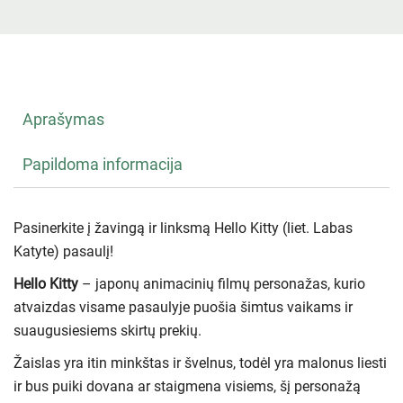
Aprašymas
Papildoma informacija
Pasinerkite į žavingą ir linksmą Hello Kitty (liet. Labas
Katyte) pasaulį!
Hello Kitty
– japonų animacinių filmų personažas, kurio
atvaizdas visame pasaulyje puošia šimtus vaikams ir
suaugusiesiems skirtų prekių.
Žaislas yra itin minkštas ir švelnus, todėl yra malonus liesti
ir bus puiki dovana ar staigmena visiems, šį personažą