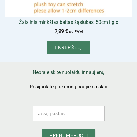
Žaislinis minkštas baltas žąsiukas, 50cm ilgio
7,99
€
su PVM
Į KREPŠELĮ
Nepraleiskite nuolaidų ir naujienų
Prisijunkite prie mūsų naujienlaiškio
PRENUMERUOTI