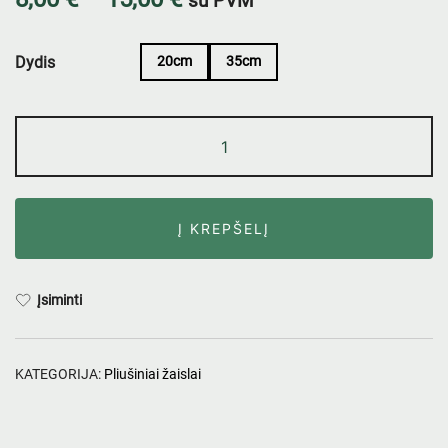
su PVM
Dydis
20cm
35cm
Į KREPŠELĮ
Įsiminti
KATEGORIJA:
Pliušiniai žaislai