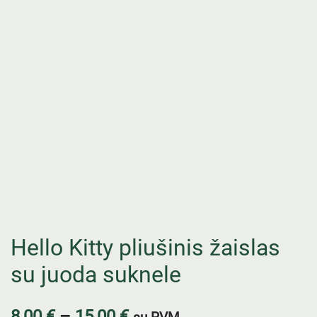
Hello Kitty pliušinis žaislas
su juoda suknele
8,00
€
–
15,00
€