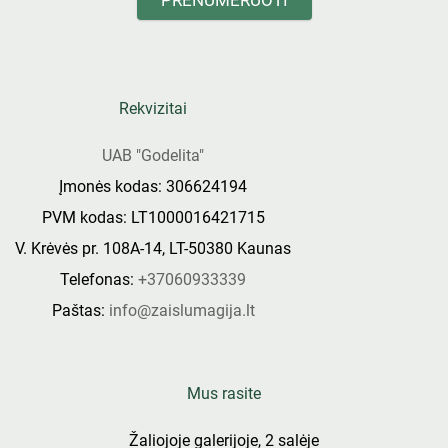
PRENUMERUOTI
Rekvizitai
UAB "Godelita"
Įmonės kodas: 306624194
PVM kodas: LT1000016421715
V. Krėvės pr. 108A-14, LT-50380 Kaunas
Telefonas:
+37060933339
Paštas:
info@zaislumagija.lt
Mus rasite
Žaliojoje galerijoje, 2 salėje