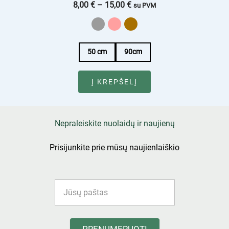
8,00
€
–
15,00
€
su PVM
50 cm
90cm
Į KREPŠELĮ
Nepraleiskite nuolaidų ir naujienų
Prisijunkite prie mūsų naujienlaiškio