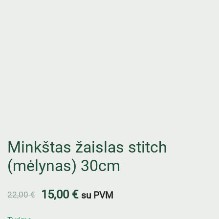
Minkštas žaislas stitch
(mėlynas) 30cm
15,00
€
22,00
€
su PVM