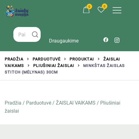
0
0
Žaislai tinkantys įvairaus amžiaus vaikams
Zaislumagija.lt – žaislų parduotuvė vaikams
Draugaukime
PRADŽIA
PARDUOTUVĖ
PRODUKTAI
ŽAISLAI
VAIKAMS
PLIUŠINIAI ŽAISLAI
MINKŠTAS ŽAISLAS
STITCH (MĖLYNAS) 30CM
Pradžia
/
Parduotuvė
/
ŽAISLAI VAIKAMS
/
Pliušiniai
žaislai