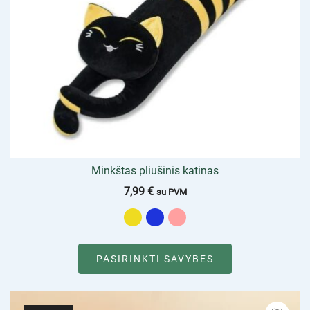
Minkštas pliušinis katinas
7,99
€
su PVM
PASIRINKTI SAVYBES