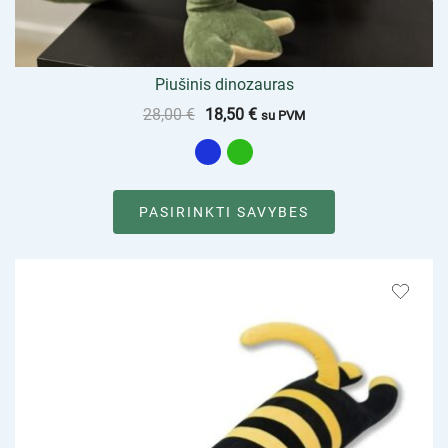
Piušinis dinozauras
28,00
€
18,50
€
su PVM
PASIRINKTI SAVYBES