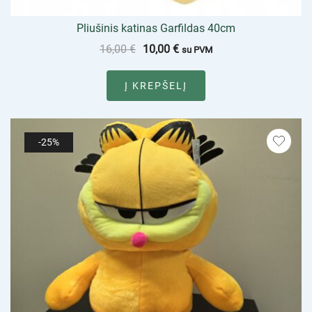
Pliušinis katinas Garfildas 40cm
16,00
€
10,00
€
su PVM
Į KREPŠELĮ
-25%