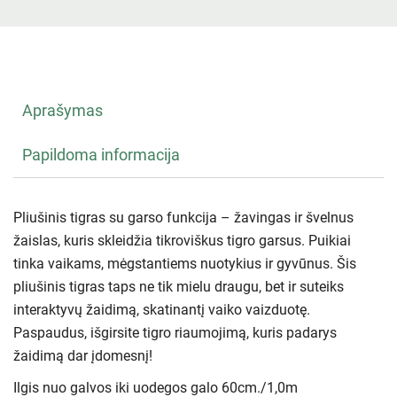
Aprašymas
Papildoma informacija
Pliušinis tigras su garso funkcija – žavingas ir švelnus
žaislas, kuris skleidžia tikroviškus tigro garsus. Puikiai
tinka vaikams, mėgstantiems nuotykius ir gyvūnus. Šis
pliušinis tigras taps ne tik mielu draugu, bet ir suteiks
interaktyvų žaidimą, skatinantį vaiko vaizduotę.
Paspaudus, išgirsite tigro riaumojimą, kuris padarys
žaidimą dar įdomesnį!
Ilgis nuo galvos iki uodegos galo 60cm./1,0m