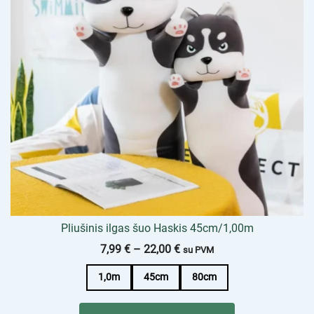
Pliušinis ilgas šuo Haskis 45cm/1,00m
7,99
€
–
22,00
€
su PVM
1,0m
45cm
80cm