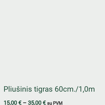
Pliušinis tigras 60cm./1,0m
15,00
€
–
35,00
€
su PVM