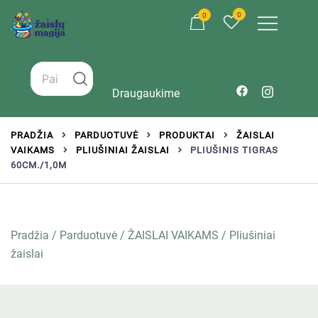
0
0
Žaislai tinkantys įvairaus amžiaus vaikams
Zaislumagija.lt – žaislų parduotuvė vaikams
Draugaukime
PRADŽIA
PARDUOTUVĖ
PRODUKTAI
ŽAISLAI
VAIKAMS
PLIUŠINIAI ŽAISLAI
PLIUŠINIS TIGRAS
60CM./1,0M
Pradžia
/
Parduotuvė
/
ŽAISLAI VAIKAMS
/
Pliušiniai
žaislai