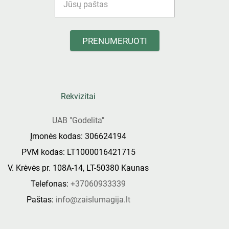
PRENUMERUOTI
Rekvizitai
UAB "Godelita"
Įmonės kodas: 306624194
PVM kodas: LT1000016421715
V. Krėvės pr. 108A-14, LT-50380 Kaunas
Telefonas:
+37060933339
Paštas:
info@zaislumagija.lt