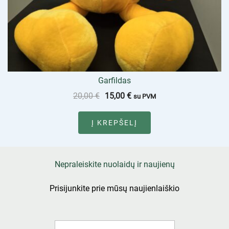
Garfildas
20,00
€
15,00
€
su PVM
Į KREPŠELĮ
Nepraleiskite nuolaidų ir naujienų
Prisijunkite prie mūsų naujienlaiškio