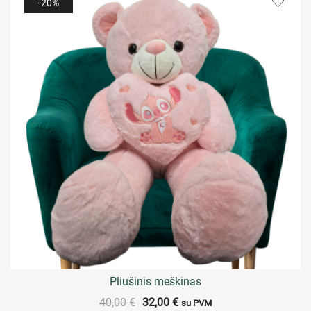
-20%
Pliušinis meškinas
40,00
€
32,00
€
su PVM