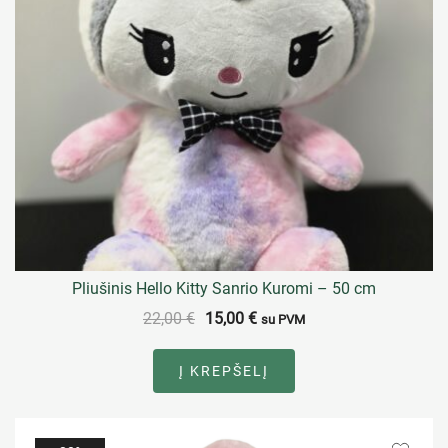
Pliušinis Hello Kitty Sanrio Kuromi – 50 cm
22,00
€
15,00
€
su PVM
Į KREPŠELĮ