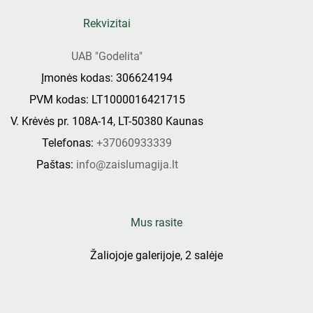
Rekvizitai
UAB "Godelita"
Įmonės kodas: 306624194
PVM kodas: LT1000016421715
V. Krėvės pr. 108A-14, LT-50380 Kaunas
Telefonas:
+37060933339
Paštas:
info@zaislumagija.lt
Mus rasite
Žaliojoje galerijoje, 2 salėje