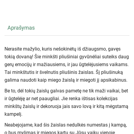
Aprašymas
Nerasite mažylio, kuris nešokinėtų iš džiaugsmo, gavęs
tokią dovaną! Šie minkšti pliušiniai gyvūnėliai suteiks daug
gerų emocijų ir mažiausiems, ir jau ūgtelėjusiems vaikams.
Tai minkštutis ir švelnutis pliušinis žaislas. Šį pliušinuką
galima naudoti kaip miego žaislą ir miegoti jį apsikabinus.
Be to, dėl tokių žaislų galvas pametę ne tik maži vaikai, bet
ir ūgtelėję ar net paaugliai. Jie renka ištisas kolekcijas
minkštų žaislų ir dekoruoja jais savo lovą ir kitą mėgstamą
kampelį.
Neabejojame, kad šis žaislas nedulkės numestas į kampą,
o bus mylimas ir miegos kartu su Jūsų vaiku vienoje