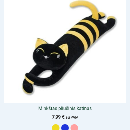
Minkštas pliušinis katinas
7,99
€
su PVM