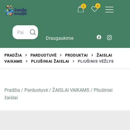
0
0
Žaislai tinkantys įvairaus amžiaus vaikams
Zaislumagija.lt – žaislų parduotuvė vaikams
Draugaukime
PRADŽIA
PARDUOTUVĖ
PRODUKTAI
ŽAISLAI
VAIKAMS
PLIUŠINIAI ŽAISLAI
PLIUŠINIS VĖŽLYS
Pradžia
/
Parduotuvė
/
ŽAISLAI VAIKAMS
/
Pliušiniai
žaislai