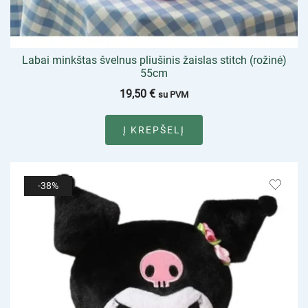
Labai minkštas švelnus pliušinis žaislas stitch (rožinė)
55cm
19,50
€
su PVM
Į KREPŠELĮ
-38%