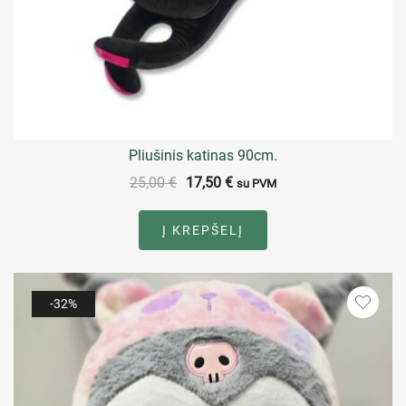
Pliušinis katinas 90cm.
25,00
€
17,50
€
su PVM
Į KREPŠELĮ
-32%