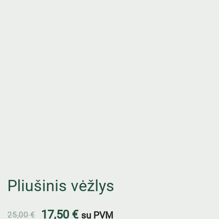
Pliušinis vėžlys
17,50
€
25,00
€
su PVM