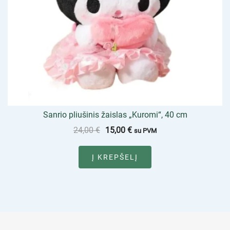
Sanrio pliušinis žaislas „Kuromi“, 40 cm
24,00
€
15,00
€
su PVM
Į KREPŠELĮ