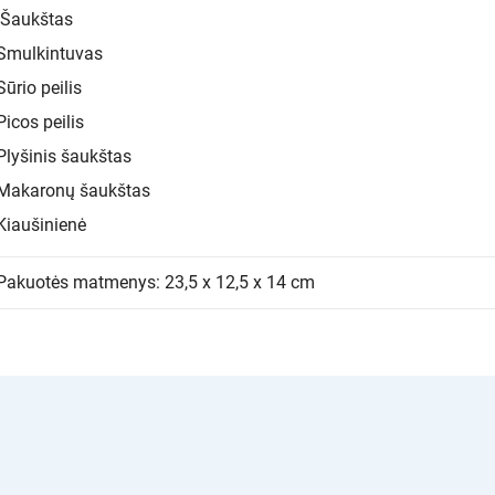
Šaukštas
Smulkintuvas
Sūrio peilis
Picos peilis
Plyšinis šaukštas
Makaronų šaukštas
Kiaušinienė
Pakuotės matmenys: 23,5 x 12,5 x 14 cm