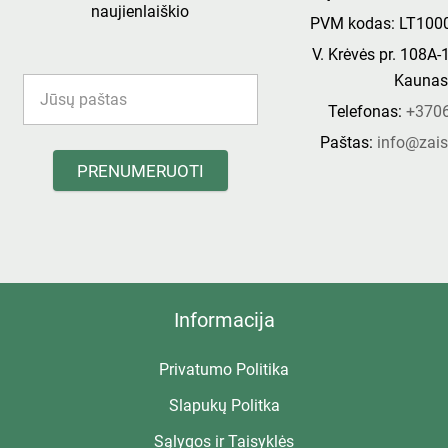
naujienlaiškio
PVM kodas: LT100
V. Krėvės pr. 108A-
Kauna
Telefonas:
+370
Paštas:
info@zais
PRENUMERUOTI
Informacija
Privatumo Politika
Slapukų Politka
Sąlygos ir Taisyklės