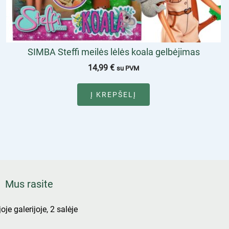
SIMBA Steffi meilės lėlės koala gelbėjimas
14,99
€
su PVM
Į KREPŠELĮ
Mus rasite
oje galerijoje, 2 salėje