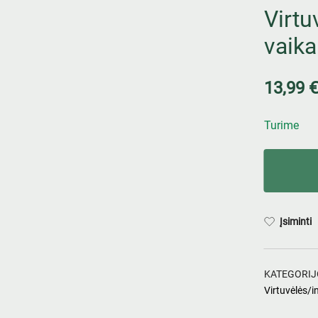
Virt
vaik
13,99
€
Turime
Įsiminti
KATEGORIJ
Virtuvėlės/i