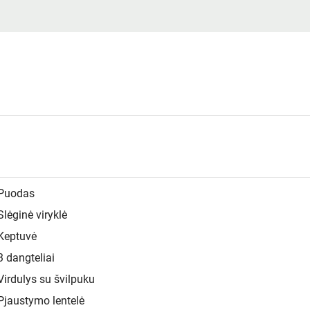
Puodas
Slėginė viryklė
Keptuvė
3 dangteliai
Virdulys su švilpuku
Pjaustymo lentelė