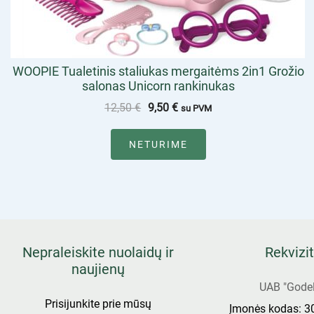
WOOPIE Tualetinis staliukas mergaitėms 2in1 Grožio
salonas Unicorn rankinukas
12,50
€
9,50
€
su PVM
NETURIME
Nepraleiskite nuolaidų ir
Rekvizit
naujienų
UAB "Godel
Prisijunkite prie mūsų
Įmonės kodas: 