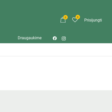
0
0
Prisijungti
Draugaukime