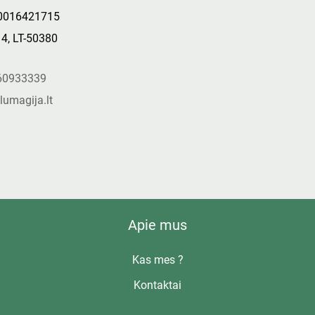
0016421715
14, LT-50380
s
60933339
lumagija.lt
Apie mus
Kas mes ?
Kontaktai