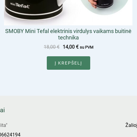
SMOBY Mini Tefal elektrinis virdulys vaikams buitinė
technika
18,00
€
14,00
€
su PVM
Į KREPŠELĮ
ai
ita"
Žalioj
306624194