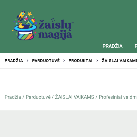
Žaislai tinkantys įvairaus amžiaus vaikams
Zaislumagija.lt – žaislų parduotuvė vaikams
PRADŽIA
PRADŽIA
PARDUOTUVĖ
PRODUKTAI
ŽAISLAI VAIKAM
Pradžia
/
Parduotuvė
/
ŽAISLAI VAIKAMS
/
Profesiniai vaidm