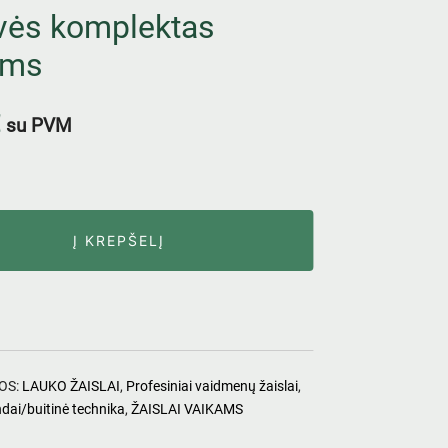
uvės komplektas
ams
su PVM
Į KREPŠELĮ
OS:
LAUKO ŽAISLAI
,
Profesiniai vaidmenų žaislai
,
ndai/buitinė technika
,
ŽAISLAI VAIKAMS