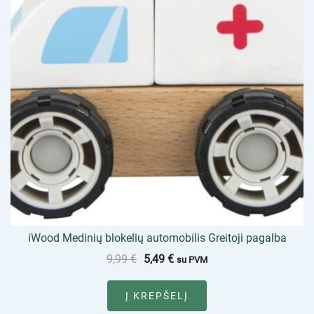
iWood Medinių blokelių automobilis Greitoji pagalba
9,99
€
5,49
€
su PVM
Į KREPŠELĮ