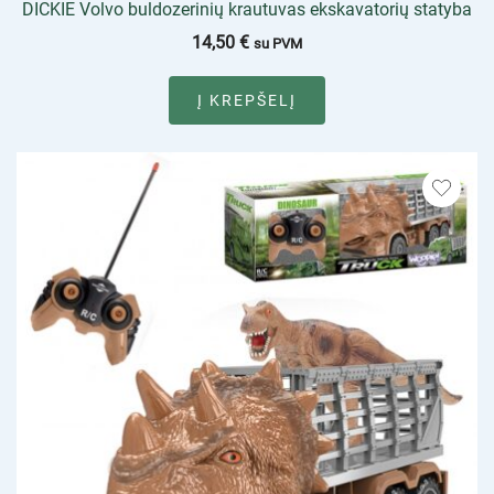
DICKIE Volvo buldozerinių krautuvas ekskavatorių statyba
14,50
€
su PVM
Į KREPŠELĮ