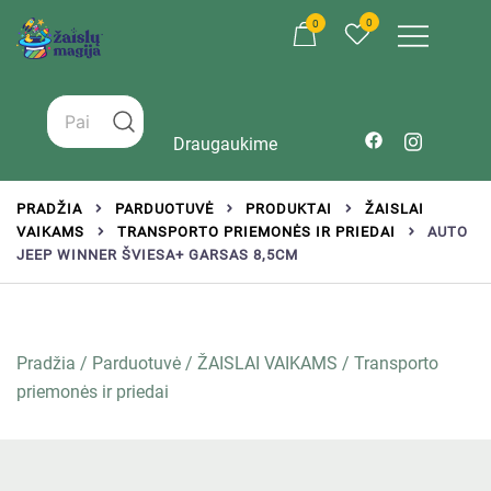
0
0
Žaislai tinkantys įvairaus amžiaus vaikams
Zaislumagija.lt – žaislų parduotuvė vaikams
Draugaukime
PRADŽIA
PARDUOTUVĖ
PRODUKTAI
ŽAISLAI
VAIKAMS
TRANSPORTO PRIEMONĖS IR PRIEDAI
AUTO
JEEP WINNER ŠVIESA+ GARSAS 8,5CM
Pradžia
/
Parduotuvė
/
ŽAISLAI VAIKAMS
/
Transporto
priemonės ir priedai