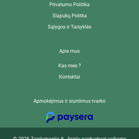
Privatumo Politika
Slapukų Politka
Sąlygos ir Taisyklės
Apie mus
Kas mes ?
Kontaktai
Apmokėjimus ir siuntimus tvarko
© 2026 Zaislumagija.lt - žaislų parduotuvė vaikams