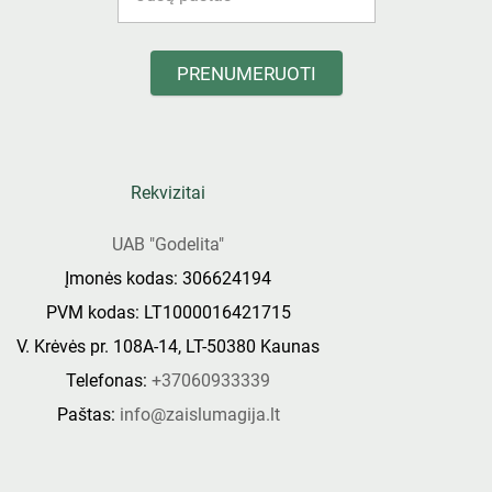
PRENUMERUOTI
Rekvizitai
UAB "Godelita"
Įmonės kodas: 306624194
PVM kodas: LT1000016421715
V. Krėvės pr. 108A-14, LT-50380 Kaunas
Telefonas:
+37060933339
Paštas:
info@zaislumagija.lt