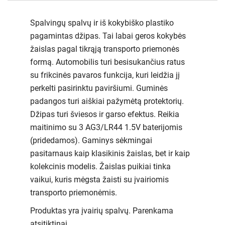
Spalvingų spalvų ir iš kokybiško plastiko
pagamintas džipas. Tai labai geros kokybės
žaislas pagal tikrąją transporto priemonės
formą. Automobilis turi besisukančius ratus
su frikcinės pavaros funkcija, kuri leidžia jį
perkelti pasirinktu paviršiumi. Guminės
padangos turi aiškiai pažymėtą protektorių.
Džipas turi šviesos ir garso efektus. Reikia
maitinimo su 3 AG3/LR44 1.5V baterijomis
(pridedamos). Gaminys sėkmingai
pasitarnaus kaip klasikinis žaislas, bet ir kaip
kolekcinis modelis. Žaislas puikiai tinka
vaikui, kuris mėgsta žaisti su įvairiomis
transporto priemonėmis.
Produktas yra įvairių spalvų. Parenkama
atsitiktinai.