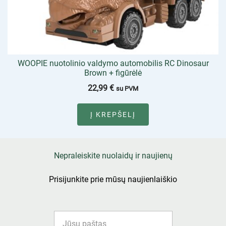
WOOPIE nuotolinio valdymo automobilis RC Dinosaur
Brown + figūrėlė
22,99
€
su PVM
Į KREPŠELĮ
Nepraleiskite nuolaidų ir naujienų
Prisijunkite prie mūsų naujienlaiškio