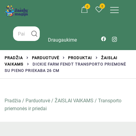
0
0
Žaislai tinkantys įvairaus amžiaus vaikams
Zaislumagija.lt – žaislų parduotuvė vaikams
Draugaukime
PRADŽIA
PARDUOTUVĖ
PRODUKTAI
ŽAISLAI
VAIKAMS
DICKIE FARM FENDT TRANSPORTO PRIEMONĖ
SU PIENO PRIEKABA 26 CM
Pradžia
/
Parduotuvė
/
ŽAISLAI VAIKAMS
/
Transporto
priemonės ir priedai