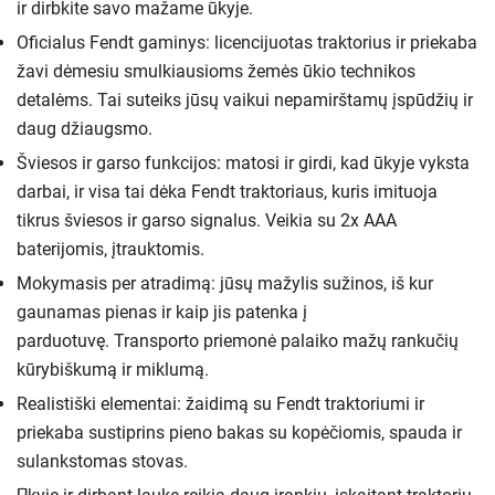
ir dirbkite savo mažame ūkyje.
Oficialus Fendt gaminys: licencijuotas traktorius ir priekaba
žavi dėmesiu smulkiausioms žemės ūkio technikos
detalėms. Tai suteiks jūsų vaikui nepamirštamų įspūdžių ir
daug džiaugsmo.
Šviesos ir garso funkcijos: matosi ir girdi, kad ūkyje vyksta
darbai, ir visa tai dėka Fendt traktoriaus, kuris imituoja
tikrus šviesos ir garso signalus. Veikia su 2x AAA
baterijomis, įtrauktomis.
Mokymasis per atradimą: jūsų mažylis sužinos, iš kur
gaunamas pienas ir kaip jis patenka į
parduotuvę. Transporto priemonė palaiko mažų rankučių
kūrybiškumą ir miklumą.
Realistiški elementai: žaidimą su Fendt traktoriumi ir
priekaba sustiprins pieno bakas su kopėčiomis, spauda ir
sulankstomas stovas.