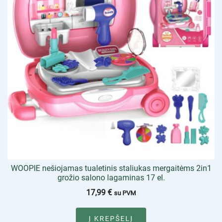
WOOPIE nešiojamas tualetinis staliukas mergaitėms 2in1
grožio salono lagaminas 17 el.
17,99
€
su PVM
Į KREPŠELĮ