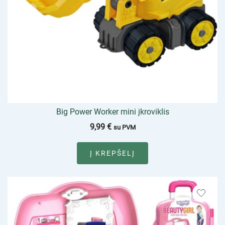
Big Power Worker mini įkroviklis
9,99
€
su PVM
Į KREPŠELĮ