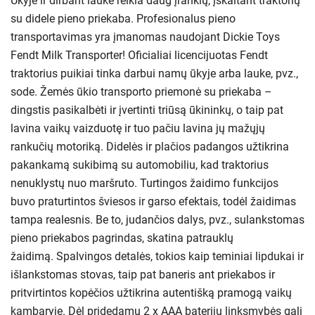
Ūkyje ir dirbant lauke reikia daug įrankių, įskaitant traktorių
su didele pieno priekaba. Profesionalus pieno
transportavimas yra įmanomas naudojant Dickie Toys
Fendt Milk Transporter! Oficialiai licencijuotas Fendt
traktorius puikiai tinka darbui namų ūkyje arba lauke, pvz.,
sode. Žemės ūkio transporto priemonė su priekaba –
dingstis pasikalbėti ir įvertinti triūsą ūkininkų, o taip pat
lavina vaikų vaizduotę ir tuo pačiu lavina jų mažųjų
rankučių motoriką. Didelės ir plačios padangos užtikrina
pakankamą sukibimą su automobiliu, kad traktorius
nenuklystų nuo maršruto. Turtingos žaidimo funkcijos
buvo praturtintos šviesos ir garso efektais, todėl žaidimas
tampa realesnis. Be to, judančios dalys, pvz., sulankstomas
pieno priekabos pagrindas, skatina patrauklų
žaidimą. Spalvingos detalės, tokios kaip teminiai lipdukai ir
išlankstomas stovas, taip pat baneris ant priekabos ir
pritvirtintos kopėčios užtikrina autentišką pramogą vaikų
kambaryje. Dėl pridedamų 2 x AAA baterijų linksmybės gali