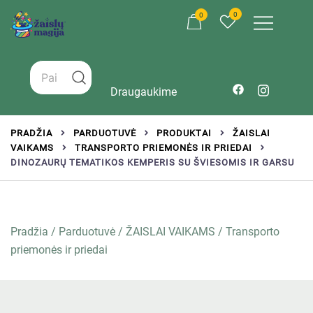
0
0
Žaislai tinkantys įvairaus amžiaus vaikams
Zaislumagija.lt – žaislų parduotuvė vaikams
Draugaukime
PRADŽIA
PARDUOTUVĖ
PRODUKTAI
ŽAISLAI
VAIKAMS
TRANSPORTO PRIEMONĖS IR PRIEDAI
DINOZAURŲ TEMATIKOS KEMPERIS SU ŠVIESOMIS IR GARSU
Pradžia
/
Parduotuvė
/
ŽAISLAI VAIKAMS
/
Transporto
priemonės ir priedai