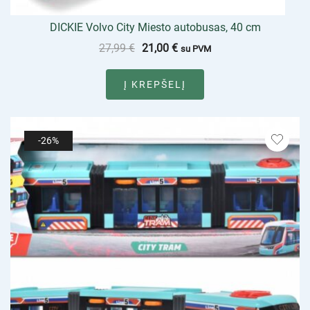
DICKIE Volvo City Miesto autobusas, 40 cm
27,99
€
21,00
€
su PVM
Į KREPŠELĮ
-26%