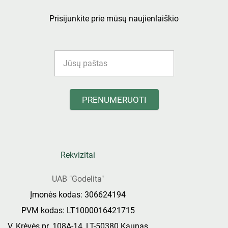
Prisijunkite prie mūsų naujienlaiškio
PRENUMERUOTI
Rekvizitai
UAB "Godelita"
Įmonės kodas: 306624194
PVM kodas: LT1000016421715
V. Krėvės pr. 108A-14, LT-50380 Kaunas