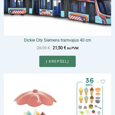
Dickie City Siemens tramvajus 40 cm
28,99
€
21,50
€
su PVM
Į KREPŠELĮ