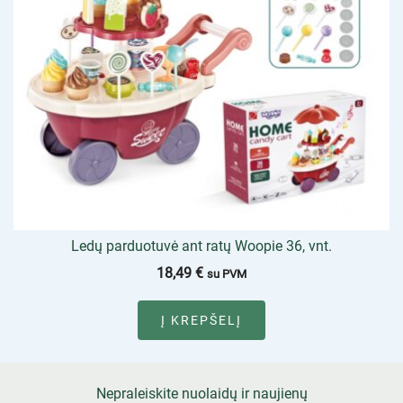
Ledų parduotuvė ant ratų Woopie 36, vnt.
18,49
€
su PVM
Į KREPŠELĮ
Nepraleiskite nuolaidų ir naujienų